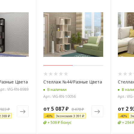
Разные Цвета
Стеллаж №44/Разные Цвета
Стелла
рт.: VIG-RN-8989
В наличии
В нал
Арт.: VIG-RN-10056
Арт.: VIG
от
5 087 ₽
от
2 9
 923 ₽
8 478 ₽
2 369 ₽
-
40
%
Экономия
3 391 ₽
-
40
%
Э
+ 509 ₽ бонус
+ 294 