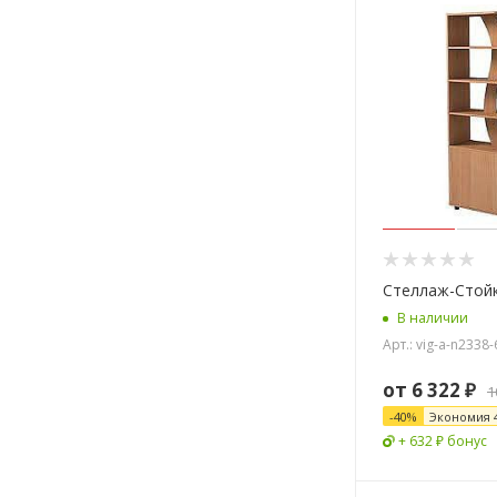
Стеллаж-Стой
В наличии
Арт.: vig-a-n2338
от
6 322 ₽
1
-
40
%
Экономия
+ 632 ₽ бонус