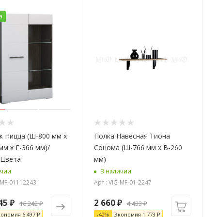
а
 Ницца (Ш-800 мм x
Полка Навесная Тиона
мм x Г-366 мм)/
Сонома (Ш-766 мм x В-260
 Цвета
мм)
ичии
В наличии
G-MF-01112243
Арт.: VIG-MF-01-2247
45 ₽
2 660
₽
16 242 ₽
4 433
₽
кономия
6 497 ₽
-
40
%
Экономия
1 773
₽