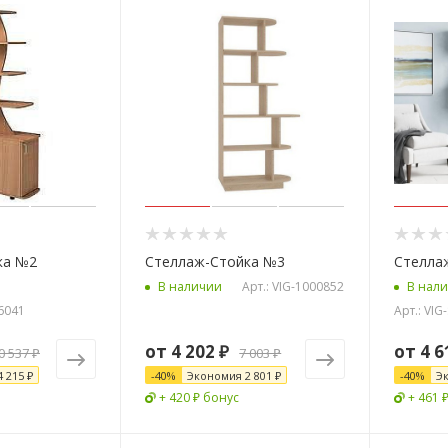
ка №2
Стеллаж-Стойка №3
Стелла
Арт.: VIG-1000852
В наличии
В нал
-6041
Арт.: VIG
от
4 202 ₽
от
4 6
0 537 ₽
7 003 ₽
4 215 ₽
-
40
%
Экономия
2 801 ₽
-
40
%
Э
+ 420 ₽ бонус
+ 461 