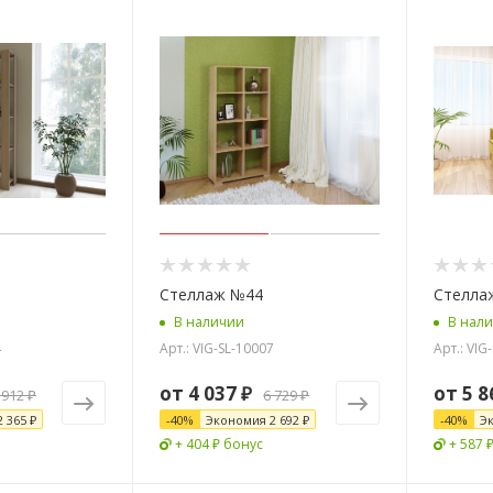
Стеллаж №44
Стелла
В наличии
В нал
4
Арт.: VIG-SL-10007
Арт.: VIG
от
4 037 ₽
от
5 8
 912 ₽
6 729 ₽
2 365 ₽
-
40
%
Экономия
2 692 ₽
-
40
%
Э
+ 404 ₽ бонус
+ 587 