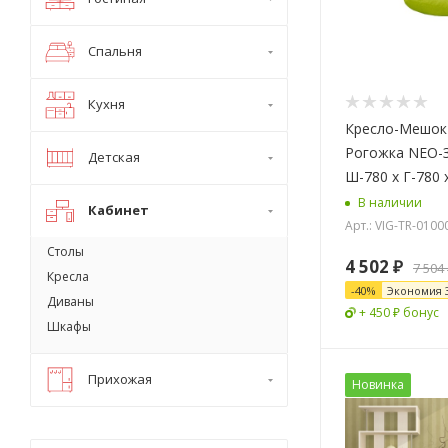
Спальня
Кухня
Кресло-Мешок
Рогожка NEO-
Детская
Ш-780 x Г-780 
В наличии
Кабинет
Арт.: VIG-TR-010
Столы
4 502
₽
7 504
Кресла
-
40
%
Экономия
Диваны
+ 450 ₽ бонус
Шкафы
Прихожая
Новинка