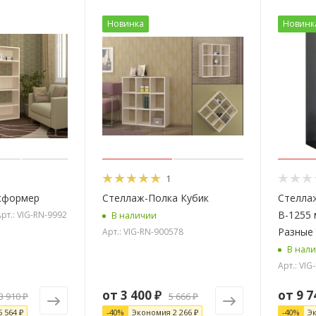
Новинка
Новинк
1
сформер
Стеллаж-Полка Кубик
Стеллаж
В-1255 
рт.: VIG-RN-9992
В наличии
Разные
Арт.: VIG-RN-900578
В нал
Арт.: VI
от
3 400 ₽
от
9 7
3 910 ₽
5 666 ₽
5 564 ₽
-
40
%
Экономия
2 266 ₽
-
40
%
Э