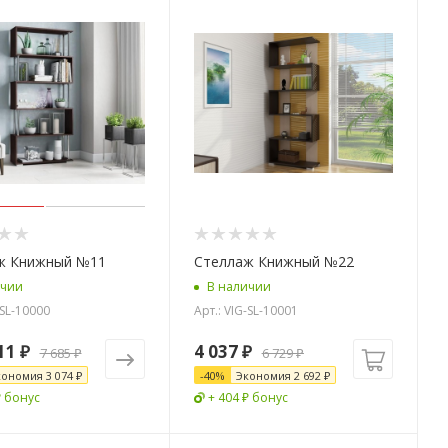
ж Книжный №11
Стеллаж Книжный №22
ичии
В наличии
-SL-10000
Арт.: VIG-SL-10001
11 ₽
4 037
₽
7 685 ₽
6 729
₽
кономия
3 074 ₽
-
40
%
Экономия
2 692
₽
₽ бонус
+ 404 ₽ бонус