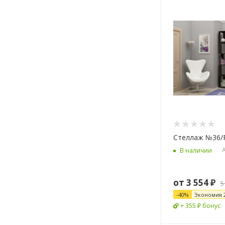
Стеллаж №36/
А
В наличии
от
3 554 ₽
5
-
40
%
Экономия
+ 355 ₽ бонус