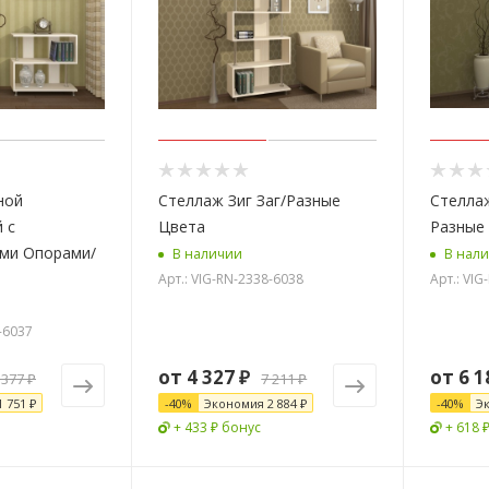
ной
Стеллаж Зиг Заг/Разные
Стеллаж
 с
Цвета
Разные
ми Опорами/
В наличии
В нал
Арт.: VIG-RN-2338-6038
Арт.: VIG
-6037
от
4 327 ₽
от
6 1
 377 ₽
7 211 ₽
1 751 ₽
-
40
%
Экономия
2 884 ₽
-
40
%
Э
+ 433 ₽ бонус
+ 618 