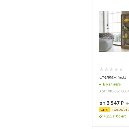
Стеллаж №33
В наличии
Арт.: VIG-SL-1000
от
3 547 ₽
5
-
40
%
Экономия
+ 355 ₽ бонус