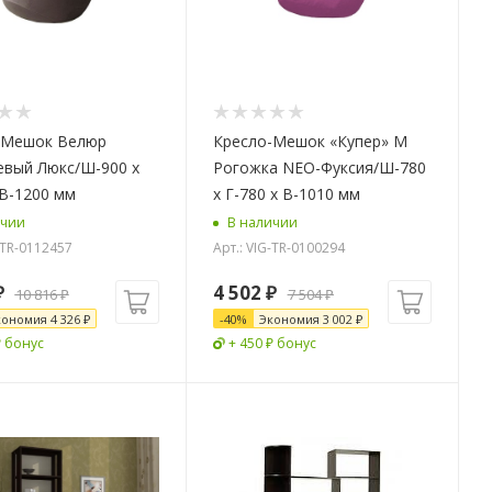
-Мешок Велюр
Кресло-Мешок «Купер» M
евый Люкс/Ш-900 x
Рогожка NEO-Фуксия/Ш-780
 В-1200 мм
x Г-780 х В-1010 мм
ичии
В наличии
-TR-0112457
Арт.: VIG-TR-0100294
₽
4 502
₽
10 816
₽
7 504
₽
кономия
4 326
₽
-
40
%
Экономия
3 002
₽
₽ бонус
+ 450 ₽ бонус