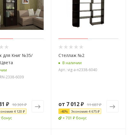
 для Книг №35/
Стеллаж №2
 Цвета
В наличии
Арт.: vig-a-n2338-6040
ичии
-RN-2338-6039
81 ₽
от
7 012 ₽
10 301 ₽
11 687 ₽
кономия
4 120 ₽
-
40
%
Экономия
4 675 ₽
₽ бонус
+ 701 ₽ бонус