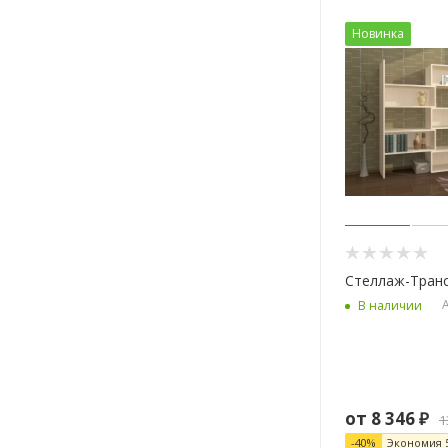
Новинка
Стеллаж-Тран
А
В наличии
от
8 346 ₽
1
-
40
%
Экономия