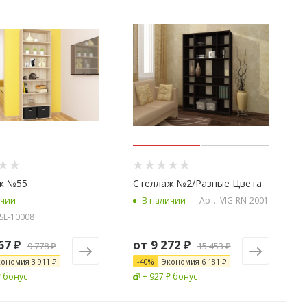
ж №55
Стеллаж №2/Разные Цвета
Арт.: VIG-RN-2001
ичии
В наличии
-SL-10008
67 ₽
от
9 272 ₽
9 778 ₽
15 453 ₽
кономия
3 911 ₽
-
40
%
Экономия
6 181 ₽
₽ бонус
+ 927 ₽ бонус