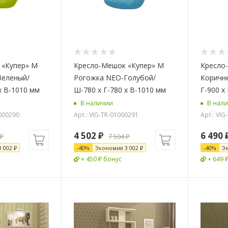
 «Купер» M
Кресло-Мешок «Купер» M
Кресло
Зеленый/
Рогожка NEO-Голубой/
Коричн
х В-1010 мм
Ш-780 x Г-780 х В-1010 мм
Г-900 х
В наличии
В нал
0000290
Арт.: VIG-TR-01000291
Арт.: VIG
4 502
₽
6 490
₽
7 504
₽
3 002
₽
-
40
%
Экономия
3 002
₽
-
40
%
Э
+ 450 ₽ бонус
+ 649 