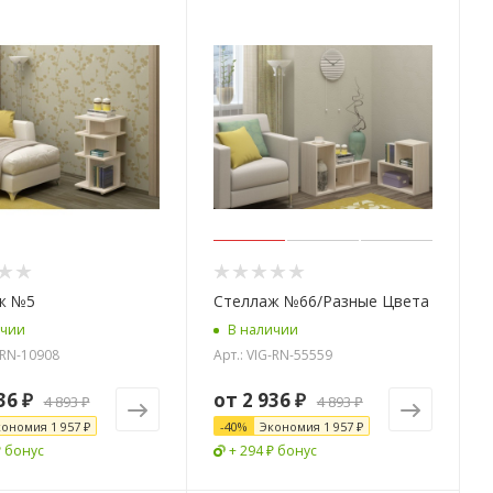
ж №5
Стеллаж №66/Разные Цвета
ичии
В наличии
-RN-10908
Арт.: VIG-RN-55559
36 ₽
от
2 936 ₽
4 893 ₽
4 893 ₽
кономия
1 957 ₽
-
40
%
Экономия
1 957 ₽
₽ бонус
+ 294 ₽ бонус