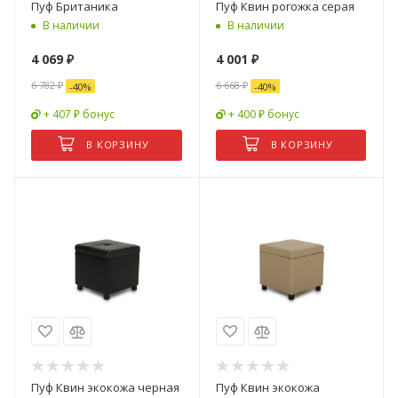
Пуф Британика
Пуф Квин рогожка серая
В наличии
В наличии
4 069
₽
4 001
₽
6 782
₽
6 668
₽
-
40
%
-
40
%
+ 407 ₽ бонус
+ 400 ₽ бонус
В КОРЗИНУ
В КОРЗИНУ
Пуф Квин экокожа черная
Пуф Квин экокожа