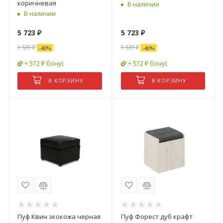
коричневая
В наличии
В наличии
5 723
₽
5 723
₽
9 539
₽
9 539
₽
-
40
%
-
40
%
+ 572 ₽ бонус
+ 572 ₽ бонус
В КОРЗИНУ
В КОРЗИНУ
Пуф Квин экокожа черная
Пуф Форест дуб крафт