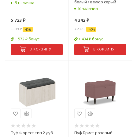
белый / велюр серый
В наличии
В наличии
5 723
₽
4 342
₽
9 539
₽
7 237
₽
-
40
%
-
40
%
+ 572 ₽ бонус
+ 434 ₽ бонус
В КОРЗИНУ
В КОРЗИНУ
Пуф Форест тип 2 дуб
Пуф Брист розовый