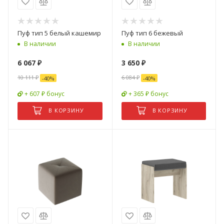
Пуф тип 5 белый кашемир
Пуф тип 6 бежевый
В наличии
В наличии
6 067
₽
3 650
₽
10 111
₽
6 084
₽
-
40
%
-
40
%
+ 607 ₽ бонус
+ 365 ₽ бонус
В КОРЗИНУ
В КОРЗИНУ