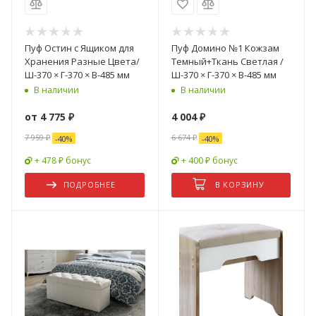
Пуф Остин c Ящиком для
Пуф Домино №1 Кожзам
Хранения Разные Цвета/
Темный+Ткань Светлая /
Ш-370 × Г-370 × В-485 мм
Ш-370 × Г-370 × В-485 мм
В наличии
В наличии
от
4 775 ₽
4 004
₽
7 959 ₽
6 674
₽
-
40
%
-
40
%
+ 478 ₽ бонус
+ 400 ₽ бонус
ПОДРОБНЕЕ
В КОРЗИНУ