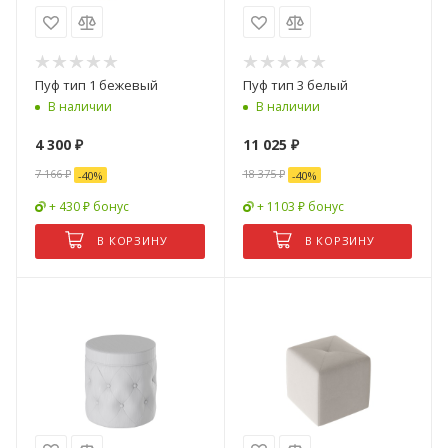
Пуф тип 1 бежевый
Пуф тип 3 белый
В наличии
В наличии
4 300
₽
11 025
₽
7 166
₽
18 375
₽
-
40
%
-
40
%
+ 430 ₽ бонус
+ 1103 ₽ бонус
В КОРЗИНУ
В КОРЗИНУ