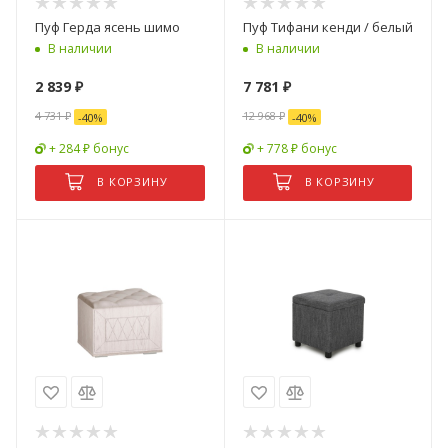
Пуф Герда ясень шимо
Пуф Тифани кенди / белый
В наличии
В наличии
2 839
₽
7 781
₽
4 731
₽
12 968
₽
-
40
%
-
40
%
+ 284 ₽ бонус
+ 778 ₽ бонус
В КОРЗИНУ
В КОРЗИНУ