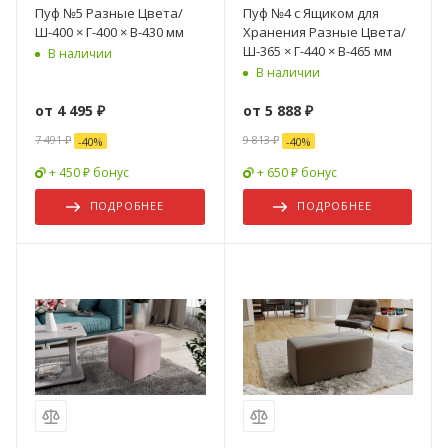
Пуф №5 Разные Цвета/
Пуф №4 с Ящиком для
Ш-400 × Г-400 × В-430 мм
Хранения Разные Цвета/
Ш-365 × Г-440 × В-465 мм
В наличии
В наличии
от
4 495 ₽
от
5 888 ₽
7 491 ₽
9 813 ₽
-
40
%
-
40
%
+ 450 ₽ бонус
+ 650 ₽ бонус
ПОДРОБНЕЕ
ПОДРОБНЕЕ