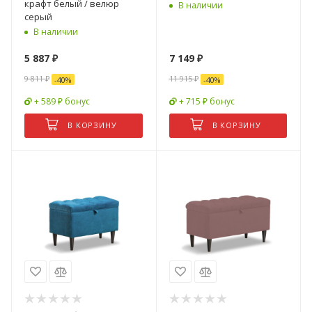
крафт белый / велюр
В наличии
серый
В наличии
5 887
₽
7 149
₽
9 811
₽
11 915
₽
-
40
%
-
40
%
+ 589 ₽ бонус
+ 715 ₽ бонус
В КОРЗИНУ
В КОРЗИНУ