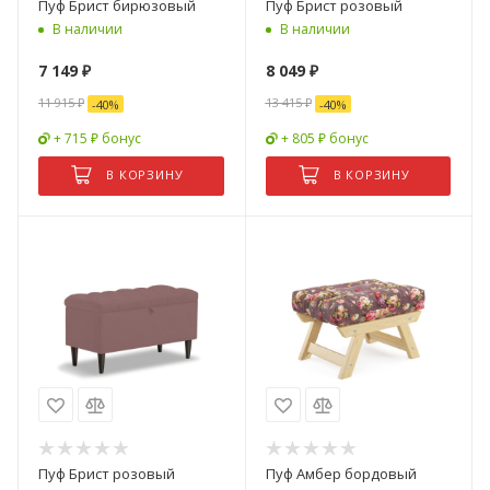
Пуф Брист бирюзовый
Пуф Брист розовый
В наличии
В наличии
7 149
₽
8 049
₽
11 915
₽
13 415
₽
-
40
%
-
40
%
+ 715 ₽ бонус
+ 805 ₽ бонус
В КОРЗИНУ
В КОРЗИНУ
Пуф Брист розовый
Пуф Амбер бордовый