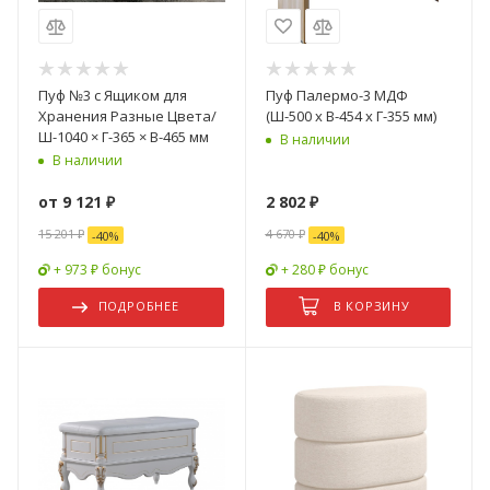
Пуф №3 с Ящиком для
Пуф Палермо-3 МДФ
Хранения Разные Цвета/
(Ш-500 х В-454 х Г-355 мм)
Ш-1040 × Г-365 × В-465 мм
В наличии
В наличии
от
9 121 ₽
2 802
₽
15 201 ₽
4 670
₽
-
40
%
-
40
%
+ 973 ₽ бонус
+ 280 ₽ бонус
ПОДРОБНЕЕ
В КОРЗИНУ