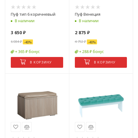
Пуф тип 6 коричневый
Пуф Венеция
В наличии
В наличии
3 650
₽
2 875
₽
6 084
₽
4 792
₽
-
40
%
-
40
%
+ 365 ₽ бонус
+ 288 ₽ бонус
В КОРЗИНУ
В КОРЗИНУ