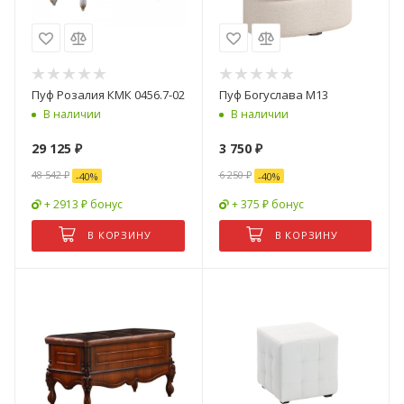
Пуф Розалия КМК 0456.7-02
Пуф Богуслава М13
В наличии
В наличии
29 125
₽
3 750
₽
48 542
₽
6 250
₽
-
40
%
-
40
%
+ 2913 ₽ бонус
+ 375 ₽ бонус
В КОРЗИНУ
В КОРЗИНУ