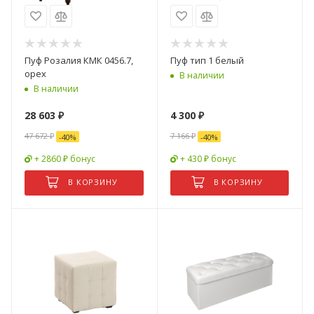
Пуф Розалия КМК 0456.7,
Пуф тип 1 белый
орех
В наличии
В наличии
28 603
₽
4 300
₽
47 672
₽
7 166
₽
-
40
%
-
40
%
+ 2860 ₽ бонус
+ 430 ₽ бонус
В КОРЗИНУ
В КОРЗИНУ