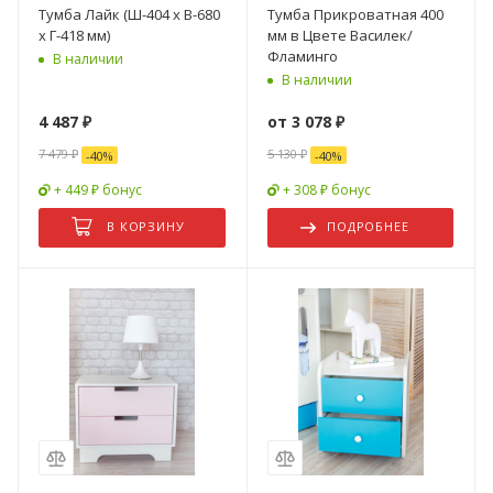
Тумба Лайк (Ш-404 х В-680
Тумба Прикроватная 400
х Г-418 мм)
мм в Цвете Василек/
Фламинго
В наличии
В наличии
4 487
₽
от
3 078 ₽
7 479
₽
5 130 ₽
-
40
%
-
40
%
+ 449 ₽ бонус
+ 308 ₽ бонус
В КОРЗИНУ
ПОДРОБНЕЕ