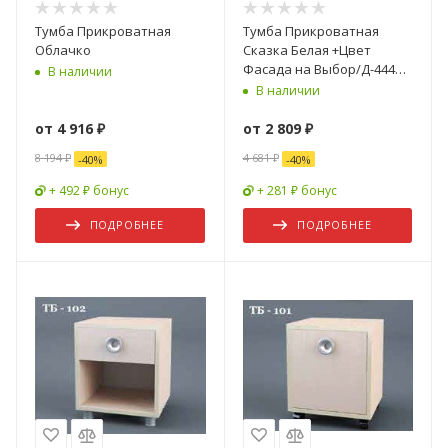
Тумба Прикроватная
Тумба Прикроватная
Облачко
Сказка Белая +Цвет
Фасада на Выбор/Д-444
В наличии
мм x Ш-500 мм х В-450 мм
В наличии
от
4 916 ₽
от
2 809 ₽
8 194 ₽
4 681 ₽
-
40
%
-
40
%
+ 492 ₽ бонус
+ 281 ₽ бонус
ПОДРОБНЕЕ
ПОДРОБНЕЕ