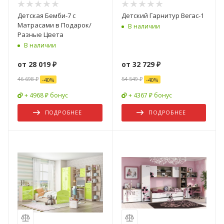
Детская Бемби-7 с
Детский Гарнитур Вегас-1
Матрасами в Подарок/
В наличии
Разные Цвета
В наличии
от
28 019 ₽
от
32 729 ₽
46 698 ₽
54 549 ₽
-
40
%
-
40
%
+ 4968 ₽ бонус
+ 4367 ₽ бонус
ПОДРОБНЕЕ
ПОДРОБНЕЕ