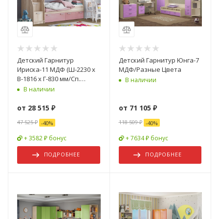
Детский Гарнитур
Детский Гарнитур Юнга-7
Ириска-11 МДФ (Ш-2230 х
МДФ/Разные Цвета
В-1816 х Г-830 мм/Сп.
В наличии
Место 800 х 1800 мм)/
В наличии
Разные Цвета
от
28 515 ₽
от
71 105 ₽
47 525 ₽
118 509 ₽
-
40
%
-
40
%
+ 3582 ₽ бонус
+ 7634 ₽ бонус
ПОДРОБНЕЕ
ПОДРОБНЕЕ