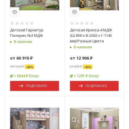
Детский Гарнитур
Детская Ириска-4 МДФ
Палермо №3 МДФ
(Ш-800 х В-2002 х Г-1145
мм)/Разные Цвета
В наличии
В наличии
от
60 910 ₽
от
12 906 ₽
101 516 ₽
21 510 ₽
-
40
%
-
40
%
+ 6944 ₽ бонус
+ 1291 ₽ бонус
ПОДРОБНЕЕ
ПОДРОБНЕЕ