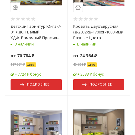
Детский Гарнитур Юнга-7-
Кровать Двухъярусная
01 ЛДСП Белый
(Д-2032хВ-1700хГ-1000 мм)/
ХДФ+Рамочный Профиль/
Разные Цвета
Ясень Шимо Светлый
В наличии
В наличии
от
70 784 ₽
от
24 364 ₽
117 974 ₽
40 606 ₽
-
40
%
-
40
%
+ 7724 ₽ бонус
+ 3533 ₽ бонус
ПОДРОБНЕЕ
ПОДРОБНЕЕ