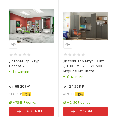
Детский Гарнитур
Детский Гарнитур Юнит
Неаполь
(Ш-3000 х В-2000 х Г-500
мм)/Разные Цвета
В наличии
В наличии
от
68 207 ₽
от
24 558 ₽
113 678 ₽
40 930 ₽
-
40
%
-
40
%
+ 7343 ₽ бонус
+ 2456 ₽ бонус
ПОДРОБНЕЕ
ПОДРОБНЕЕ