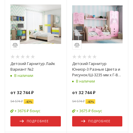
Детский Гарнитур Лайк
Детский Гарнитур
Вариант №2
Юниор-3 Разные Цвета и
Рисунок/Ш-3235 мм x Г-850
В наличии
мм х В-2050 мм
В наличии
от
32 744 ₽
от
32 744 ₽
54 574 ₽
54 574 ₽
-
40
%
-
40
%
+ 3676 ₽ бонус
+ 3675 ₽ бонус
ПОДРОБНЕЕ
ПОДРОБНЕЕ