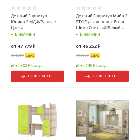
Детский Гарнитур
Детский Гарнитур Мийа-3
Юниор-2 МДФ/Разные
STYLE для девочек Ясень
Цвета
Шимо Светлый/Белый
Фотопечать
В наличии
В наличии
от
47 779 ₽
от
46 252 ₽
79 631 ₽
77 086 ₽
-
40
%
-
40
%
+ 5302 ₽ бонус
+ 5149 ₽ бонус
ПОДРОБНЕЕ
ПОДРОБНЕЕ