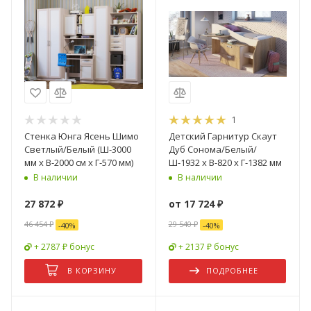
1
Стенка Юнга Ясень Шимо
Детский Гарнитур Скаут
Светлый/Белый (Ш-3000
Дуб Сонома/Белый/
мм х В-2000 см х Г-570 мм)
Ш-1932 х В-820 х Г-1382 мм
В наличии
В наличии
27 872
₽
от
17 724 ₽
46 454
₽
29 540 ₽
-
40
%
-
40
%
+ 2787 ₽ бонус
+ 2137 ₽ бонус
В КОРЗИНУ
ПОДРОБНЕЕ