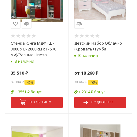
Стенка Юнга МДФ (Ш-
Детский Набор Облачко
3000 х В- 2000 см х Г- 570
(Кровать+Тумба)
мм)/Разные Цвета
В наличии
В наличии
35 510
₽
от
18 268 ₽
59 184
₽
30 447 ₽
-
40
%
-
40
%
+ 3551 ₽ бонус
+ 2314 ₽ бонус
В КОРЗИНУ
ПОДРОБНЕЕ