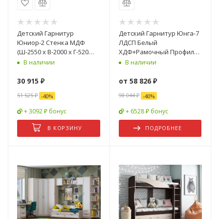
Детский Гарнитур
Детский Гарнитур Юнга-7
Юниор-2 Стенка МДФ
ЛДСП Белый
(Ш-2550 х В-2000 х Г-520
ХДФ+Рамочный Профиль/
мм)/Разные Цвета
Ясень Шимо Светлый
В наличии
В наличии
30 915
₽
от
58 826 ₽
51 525
₽
98 044 ₽
-
40
%
-
40
%
+ 3092 ₽ бонус
+ 6528 ₽ бонус
В КОРЗИНУ
ПОДРОБНЕЕ