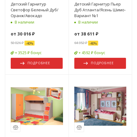
Детский Гарнитур
Детский Гарнитур Пьер
Светофор Беленый Дуб/
Дуб Атланта/Ясень Шимо-
Оранж/Авокадо
Вариант №1
В наличии
В наличии
от
30 016 ₽
от
38 611 ₽
50 026 ₽
64 352 ₽
-
40
%
-
40
%
+ 3525 ₽ бонус
+ 4592 ₽ бонус
ПОДРОБНЕЕ
ПОДРОБНЕЕ