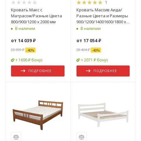
1
Кровать Макс с
Кровать Массив Аида/
Матрасом/Разные Цвета
Разные Цвета и Размеры
800/900/1200 х 2000 мм
900/1200/14001600/1800 х
2000 мм
В наличии
В наличии
от
14 039 ₽
от
17 054 ₽
23 399 ₽
28 424 ₽
-
40
%
-
40
%
+ 1696 ₽ бонус
+ 2071 ₽ бонус
ПОДРОБНЕЕ
ПОДРОБНЕЕ