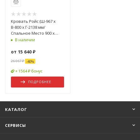
Кровать Ройс (Ш-967 x
В-800 x Г-2138 мм/
Спальное Место 900 x
2000 мм) Дуб Юкон/Бетон
В наличии
Темный
от
15 640 ₽
26 067 ₽
-
40
%
+ 1564 ₽ бонус
ПОДРОБНЕЕ
КАТАЛОГ
СЕРВИСЫ