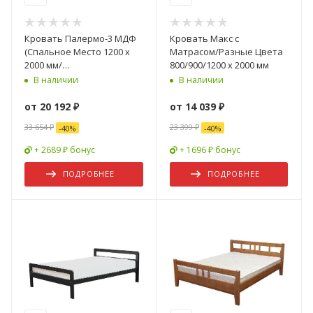
Кровать Палермо-3 МДФ
Кровать Макс с
(Спальное Место 1200 х
Матрасом/Разные Цвета
2000 мм/
800/900/1200 х 2000 мм
Ортопед.Основание)
В наличии
В наличии
от
20 192 ₽
от
14 039 ₽
33 654 ₽
23 399 ₽
-
40
%
-
40
%
+ 2689 ₽ бонус
+ 1696 ₽ бонус
ПОДРОБНЕЕ
ПОДРОБНЕЕ