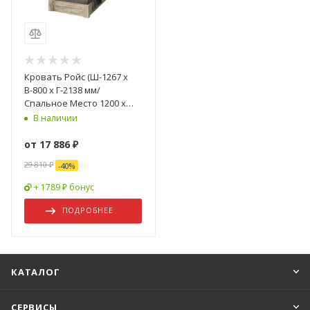
Кровать Ройс (Ш-1267 x
В-800 x Г-2138 мм/
Спальное Место 1200 x
2000 мм) Дуб Юкон/Бетон
В наличии
Темный
от
17 886 ₽
29 810 ₽
-
40
%
+ 1789 ₽ бонус
ПОДРОБНЕЕ
КАТАЛОГ
СЕРВИСЫ