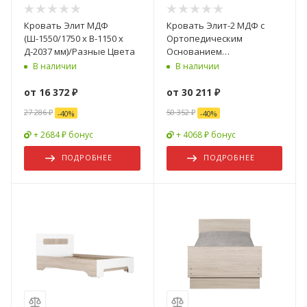
Кровать Элит МДФ
Кровать Элит-2 МДФ с
(Ш-1550/1750 х В-1150 х
Ортопедическим
Д-2037 мм)/Разные Цвета
Основанием
(Ш-1200/1400/1600 х В-1000
В наличии
В наличии
х Г-2000 мм)/Разные Цвета
от
16 372 ₽
от
30 211 ₽
27 286 ₽
50 352 ₽
-
40
%
-
40
%
+ 2684 ₽ бонус
+ 4068 ₽ бонус
ПОДРОБНЕЕ
ПОДРОБНЕЕ