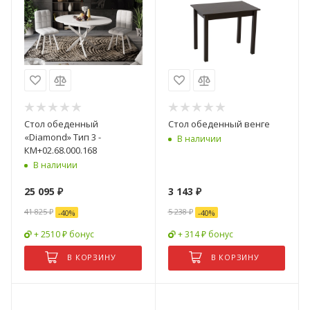
Стол обеденный
Стол обеденный венге
«Diamond» Тип 3 -
В наличии
КМ+02.68.000.168
В наличии
25 095
₽
3 143
₽
41 825
₽
5 238
₽
-
40
%
-
40
%
+ 2510 ₽ бонус
+ 314 ₽ бонус
В КОРЗИНУ
В КОРЗИНУ