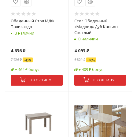
Обеденный Стол МДФ
Стол Обеденный
Палисандр
«Мадрид» Дуб Каньон
Cветлый
В наличии
В наличии
4 636
₽
4 093
₽
7 726
₽
6 821
₽
-
40
%
-
40
%
+ 464 ₽ бонус
+ 409 ₽ бонус
В КОРЗИНУ
В КОРЗИНУ