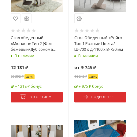
Стол обеденный
Стол Обеденный «Рейн»
«Мюнхен» Тип 2 (Фон
Тип 1 Разные Цвета/
бежевый/Дуб сонома
Ш-700 x Д-1100 x В-750 мм
трюфель)/Ш-700 x
В наличии
В наличии
Д-1100/1494 мм x В-755 мм
12 181
₽
от
9 745 ₽
20 302
₽
16 242 ₽
-
40
%
-
40
%
+ 1218 ₽ бонус
+ 975 ₽ бонус
В КОРЗИНУ
ПОДРОБНЕЕ