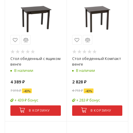
Стол обеденный с ящиком
Стол обеденный Компакт
венге
венге
В наличии
В наличии
4 389
₽
2 828
₽
7 315
₽
4 713
₽
-
40
%
-
40
%
+ 439 ₽ бонус
+ 283 ₽ бонус
В КОРЗИНУ
В КОРЗИНУ