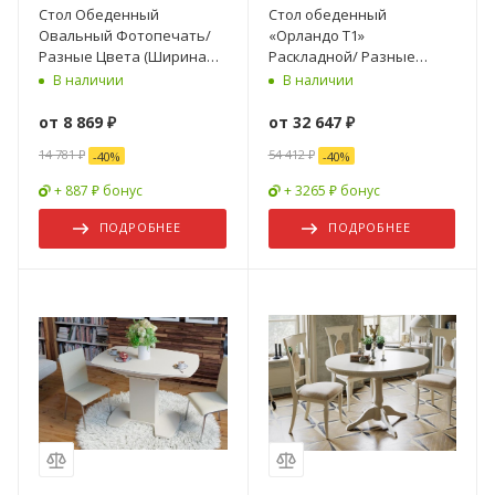
Стол Обеденный
Стол обеденный
Овальный Фотопечать/
«Орландо Т1»
Разные Цвета (Ширина
Раскладной/ Разные
1000 мм х Глубина 700 мм)
Цвета Д-900 мм x Ш-900 мм
В наличии
В наличии
x В-750 мм
от
8 869 ₽
от
32 647 ₽
14 781 ₽
54 412 ₽
-
40
%
-
40
%
+ 887 ₽ бонус
+ 3265 ₽ бонус
ПОДРОБНЕЕ
ПОДРОБНЕЕ