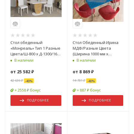
Стол обеденный
Стол Обеденный Ирина
«Монреаль» Тип 1 Разные
МДФ/Разные Цвета
Цвета/Ш-800 x Д-1300/1615
(Ширина 1000 мм х
мм x В-750 мм
Глубина 700 мм)
В наличии
В наличии
от
25 582 ₽
от
8 869 ₽
42 636 ₽
14 781 ₽
-
40
%
-
40
%
+ 2558 ₽ бонус
+ 887 ₽ бонус
ПОДРОБНЕЕ
ПОДРОБНЕЕ