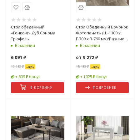
Стол обеденный
Стол Обеденный Бочонок
«Гонконг» Дуб Сонома
Фотопечать (Ш-1100 х
Трюфель
Г-700 х В-760 мм)/Разные
Цвета
В наличии
В наличии
6 091
₽
от
9 272 ₽
10 152
₽
15 453 ₽
-
40
%
-
40
%
+ 609 ₽ бонус
+ 1025 ₽ бонус
В КОРЗИНУ
ПОДРОБНЕЕ