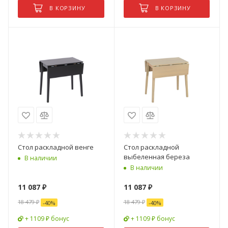
В КОРЗИНУ
В КОРЗИНУ
Стол раскладной венге
Стол раскладной
выбеленная береза
В наличии
В наличии
11 087
₽
11 087
₽
18 479
₽
18 479
₽
-
40
%
-
40
%
+ 1109 ₽ бонус
+ 1109 ₽ бонус