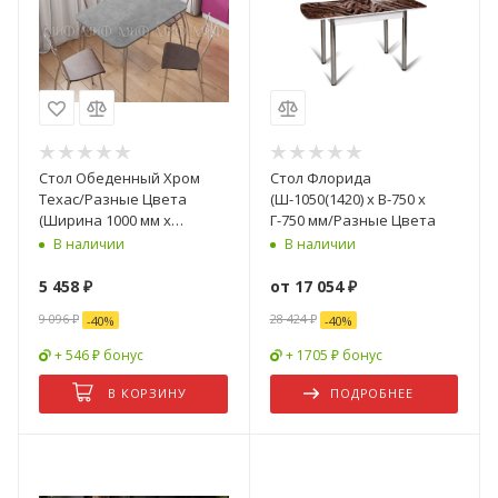
Стол Обеденный Хром
Стол Флорида
Техас/Разные Цвета
(Ш-1050(1420) х В-750 х
(Ширина 1000 мм х
Г-750 мм/Разные Цвета
Глубина 700 мм)
В наличии
В наличии
5 458
₽
от
17 054 ₽
9 096
₽
28 424 ₽
-
40
%
-
40
%
+ 546 ₽ бонус
+ 1705 ₽ бонус
В КОРЗИНУ
ПОДРОБНЕЕ