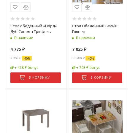
Стол обеденный «Норд»
Стол Обеденный Белый
Дуб Сонома Трюфель
Глянец
В наличии
В наличии
4 775
₽
7 025
₽
7 959
₽
11 708
₽
-
40
%
-
40
%
+ 478 ₽ бонус
+ 703 ₽ бонус
В КОРЗИНУ
В КОРЗИНУ