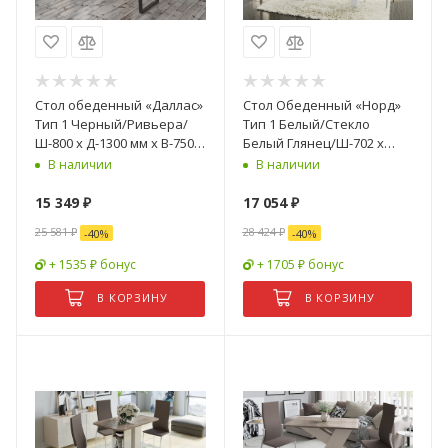
Стол обеденный «Даллас»
Стол Обеденный «Норд»
Тип 1 Черный/Ривьера/
Тип 1 Белый/Стекло
Ш-800 x Д-1300 мм x В-750
Белый Глянец/Ш-702 x
мм
Д-1102/2106 мм x В-750 мм
В наличии
В наличии
15 349
₽
17 054
₽
25 581
₽
28 424
₽
-
40
%
-
40
%
+ 1535 ₽ бонус
+ 1705 ₽ бонус
В КОРЗИНУ
В КОРЗИНУ