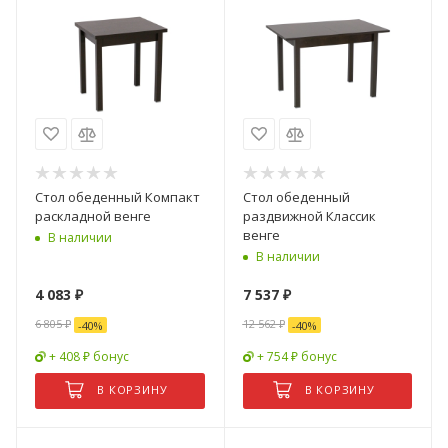
Стол обеденный Компакт
Стол обеденный
раскладной венге
раздвижной Классик
венге
В наличии
В наличии
4 083
₽
7 537
₽
6 805
₽
12 562
₽
-
40
%
-
40
%
+ 408 ₽ бонус
+ 754 ₽ бонус
В КОРЗИНУ
В КОРЗИНУ