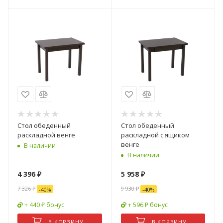
Стол обеденный
Стол обеденный
раскладной венге
раскладной с ящиком
венге
В наличии
В наличии
4 396
₽
5 958
₽
7 326
₽
9 930
₽
-
40
%
-
40
%
+ 440 ₽ бонус
+ 596 ₽ бонус
В КОРЗИНУ
В КОРЗИНУ