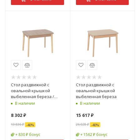
Стол раздвижной с
Стол раздвижной с
овальной крышкой
овальной крышкой
выбеленная береза /
выбеленная береза
шимо светлый
В наличии
В наличии
8 302
₽
15 617
₽
13 836
₽
26 028
₽
-
40
%
-
40
%
+ 830 ₽ бонус
+ 1562 ₽ бонус