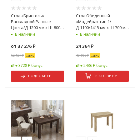
Стол «Бристоль»
Стол Обеденный
Раскладной Разные
«Мадейра» тип 1/
Цвета/Д-1200 мм x Ш-800
Д-1100/1415 мм x Ш-700 мм
мм x В-760 мм
x В-765 мм
В наличии
В наличии
от
37 276 ₽
24 364
₽
62 127 ₽
40 606
₽
-
40
%
-
40
%
+ 3728 ₽ бонус
+ 2436 ₽ бонус
ПОДРОБНЕЕ
В КОРЗИНУ