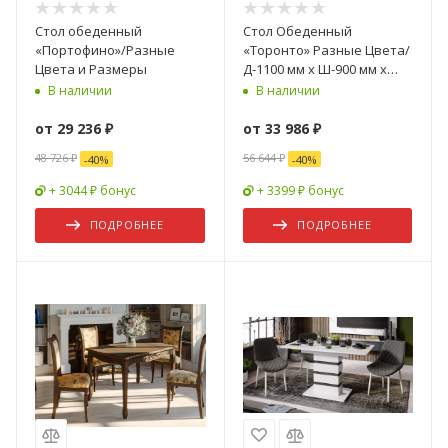
Стол обеденный
Стол Обеденный
«Портофино»/Разные
«Торонто» Разные Цвета/
Цвета и Размеры
Д-1100 мм x Ш-900 мм x
В-750 мм
В наличии
В наличии
от
29 236 ₽
от
33 986 ₽
48 726 ₽
56 644 ₽
-
40
%
-
40
%
+ 3044 ₽ бонус
+ 3399 ₽ бонус
ПОДРОБНЕЕ
ПОДРОБНЕЕ