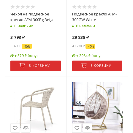
Чехол на подвесное
Подвесное кресло AFM-
кресло AFM-300Bg Beige
300GW White
В наличии
В наличии
3 793
₽
29 838
₽
6 321
₽
49 730
₽
-
40
%
-
40
%
+ 379 ₽ бонус
+ 2984 ₽ бонус
В КОРЗИНУ
В КОРЗИНУ