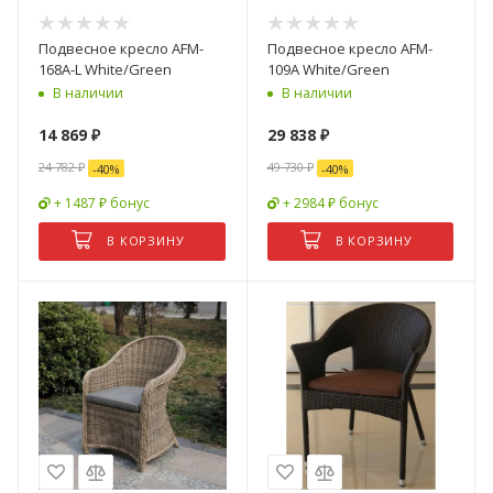
Подвесное кресло AFM-
Подвесное кресло AFM-
168A-L White/Green
109A White/Green
В наличии
В наличии
14 869
₽
29 838
₽
24 782
₽
49 730
₽
-
40
%
-
40
%
+ 1487 ₽ бонус
+ 2984 ₽ бонус
В КОРЗИНУ
В КОРЗИНУ