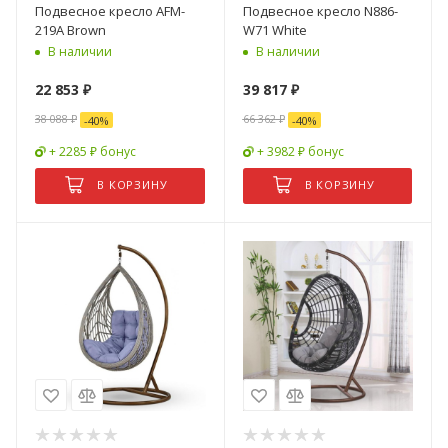
Подвесное кресло AFM-
Подвесное кресло N886-
219A Brown
W71 White
В наличии
В наличии
22 853
₽
39 817
₽
38 088
₽
66 362
₽
-
40
%
-
40
%
+ 2285 ₽ бонус
+ 3982 ₽ бонус
В КОРЗИНУ
В КОРЗИНУ