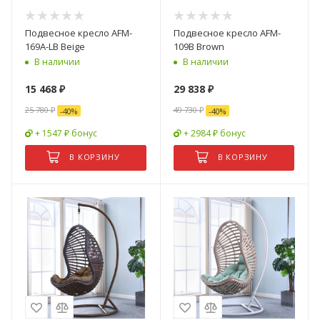
Подвесное кресло AFM-
Подвесное кресло AFM-
169A-LB Beige
109B Brown
В наличии
В наличии
15 468
₽
29 838
₽
25 780
₽
49 730
₽
-
40
%
-
40
%
+ 1547 ₽ бонус
+ 2984 ₽ бонус
В КОРЗИНУ
В КОРЗИНУ