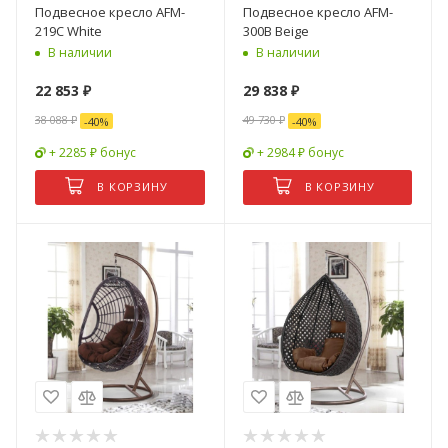
Подвесное кресло AFM-
Подвесное кресло AFM-
219C White
300B Beige
В наличии
В наличии
22 853
₽
29 838
₽
38 088
₽
49 730
₽
-
40
%
-
40
%
+ 2285 ₽ бонус
+ 2984 ₽ бонус
В КОРЗИНУ
В КОРЗИНУ