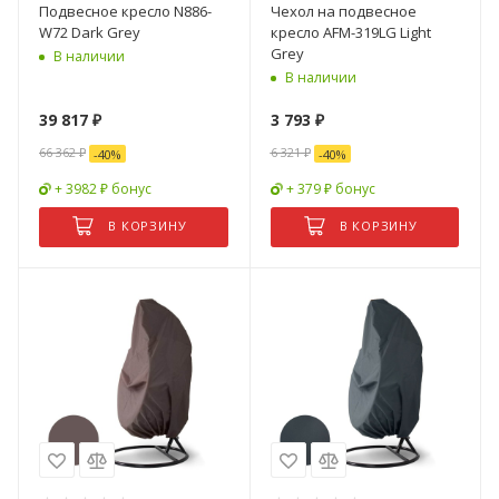
Подвесное кресло N886-
Чехол на подвесное
W72 Dark Grey
кресло AFM-319LG Light
Grey
В наличии
В наличии
39 817
₽
3 793
₽
66 362
₽
6 321
₽
-
40
%
-
40
%
+ 3982 ₽ бонус
+ 379 ₽ бонус
В КОРЗИНУ
В КОРЗИНУ