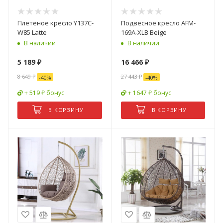
Плетеное кресло Y137C-
Подвесное кресло AFM-
W85 Latte
169A-XLB Beige
В наличии
В наличии
5 189
₽
16 466
₽
8 649
₽
27 443
₽
-
40
%
-
40
%
+ 519 ₽ бонус
+ 1647 ₽ бонус
В КОРЗИНУ
В КОРЗИНУ