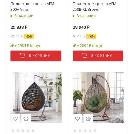
Подвесное кресло AFM-
Подвесное кресло AFM-
300A Vine
250B-XL Brown
В наличии
В наличии
29 838
₽
28 940
₽
49 730
₽
48 233
₽
-
40
%
-
40
%
+ 2984 ₽ бонус
+ 2894 ₽ бонус
В КОРЗИНУ
В КОРЗИНУ