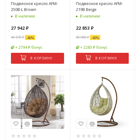
Подвесное кресло AFM-
Подвесное кресло AFM-
250B-L Brown
219B Beige
В наличии
В наличии
27 942
₽
22 853
₽
46 570
₽
38 088
₽
-
40
%
-
40
%
+ 2794 ₽ бонус
+ 2285 ₽ бонус
В КОРЗИНУ
В КОРЗИНУ