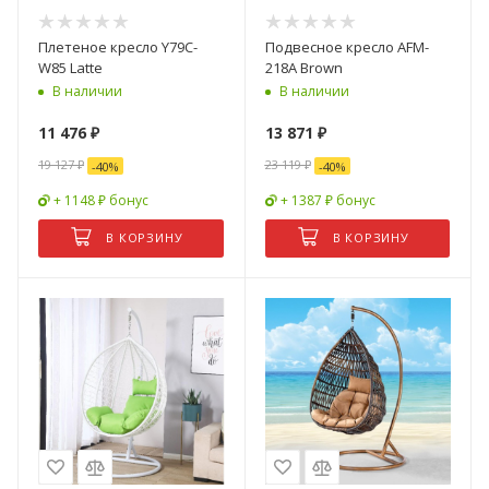
Плетеное кресло Y79C-
Подвесное кресло AFM-
W85 Latte
218A Brown
В наличии
В наличии
11 476
₽
13 871
₽
19 127
₽
23 119
₽
-
40
%
-
40
%
+ 1148 ₽ бонус
+ 1387 ₽ бонус
В КОРЗИНУ
В КОРЗИНУ