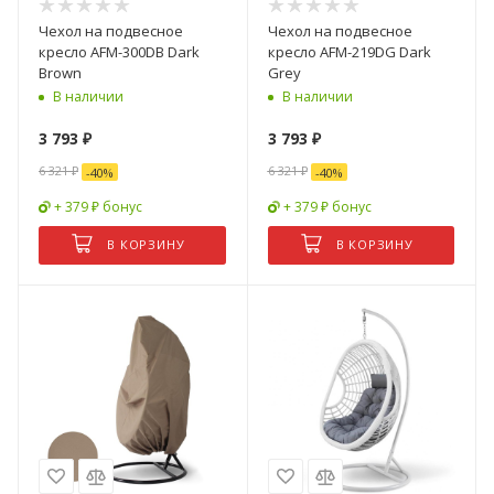
Чехол на подвесное
Чехол на подвесное
кресло AFM-300DB Dark
кресло AFM-219DG Dark
Brown
Grey
В наличии
В наличии
3 793
₽
3 793
₽
6 321
₽
6 321
₽
-
40
%
-
40
%
+ 379 ₽ бонус
+ 379 ₽ бонус
В КОРЗИНУ
В КОРЗИНУ