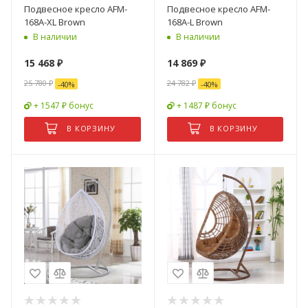
Подвесное кресло AFM-
Подвесное кресло AFM-
168A-XL Brown
168A-L Brown
В наличии
В наличии
15 468
₽
14 869
₽
25 780
₽
24 782
₽
-
40
%
-
40
%
+ 1547 ₽ бонус
+ 1487 ₽ бонус
В КОРЗИНУ
В КОРЗИНУ