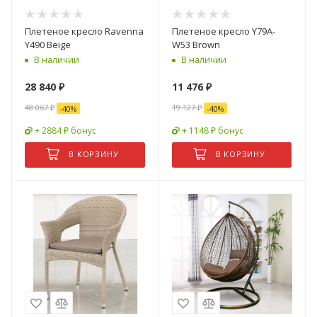
Плетеное кресло Ravenna
Плетеное кресло Y79A-
Y490 Beige
W53 Brown
В наличии
В наличии
28 840
₽
11 476
₽
48 067
₽
19 127
₽
-
40
%
-
40
%
+ 2884 ₽ бонус
+ 1148 ₽ бонус
В КОРЗИНУ
В КОРЗИНУ