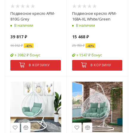
Подвесное кресло AFM-
Подвесное кресло AFM-
810G Grey
168A-XL White/Green
В наличии
В наличии
39 817
₽
15 468
₽
66 362
₽
25 780
₽
-
40
%
-
40
%
+ 3982 ₽ бонус
+ 1547 ₽ бонус
В КОРЗИНУ
В КОРЗИНУ