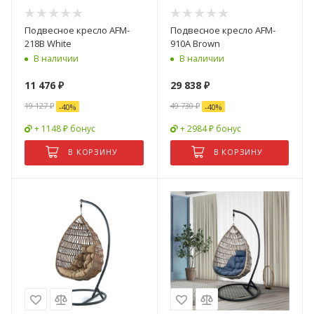
Подвесное кресло AFM-
Подвесное кресло AFM-
218B White
910A Brown
В наличии
В наличии
11 476
₽
29 838
₽
19 127
₽
49 730
₽
-
40
%
-
40
%
+ 1148 ₽ бонус
+ 2984 ₽ бонус
В КОРЗИНУ
В КОРЗИНУ