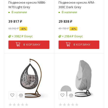
Подвесное кресло N886-
Подвесное кресло AFM-
W70 Light Grey
300C Dark Grey
В наличии
В наличии
39 817
₽
29 838
₽
66 362
₽
49 730
₽
-
40
%
-
40
%
+ 3982 ₽ бонус
+ 2984 ₽ бонус
В КОРЗИНУ
В КОРЗИНУ