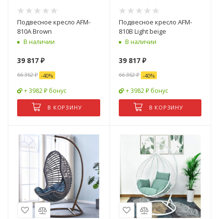
Подвесное кресло AFM-
Подвесное кресло AFM-
810A Brown
810B Light beige
В наличии
В наличии
39 817
₽
39 817
₽
66 362
₽
66 362
₽
-
40
%
-
40
%
+ 3982 ₽ бонус
+ 3982 ₽ бонус
В КОРЗИНУ
В КОРЗИНУ