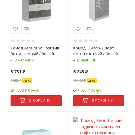
Комод Вега NEW Позитив
Комод Юниор-2 Лофт
бетон темный / белый
бетон светлый / белый
В наличии
В наличии
5 731
₽
6 245
₽
9 552
₽
10 408
₽
-
40
%
-
40
%
+ 573 ₽ бонус
+ 625 ₽ бонус
В КОРЗИНУ
В КОРЗИНУ