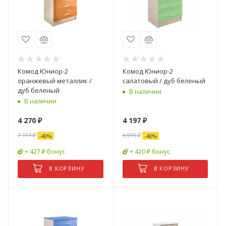
Комод Юниор-2
Комод Юниор-2
оранжевый металлик /
салатовый / дуб беленый
дуб беленый
В наличии
В наличии
4 270
₽
4 197
₽
7 117
₽
6 995
₽
-
40
%
-
40
%
+ 427 ₽ бонус
+ 420 ₽ бонус
В КОРЗИНУ
В КОРЗИНУ