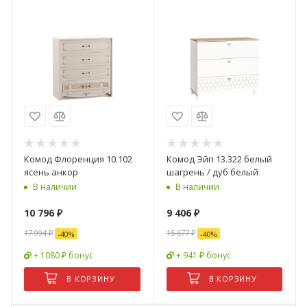
Комод Флоренция 10.102
Комод Эйп 13.322 белый
ясень анкор
шагрень / дуб белый
В наличии
В наличии
10 796
₽
9 406
₽
17 994
₽
15 677
₽
-
40
%
-
40
%
+ 1080 ₽ бонус
+ 941 ₽ бонус
В КОРЗИНУ
В КОРЗИНУ