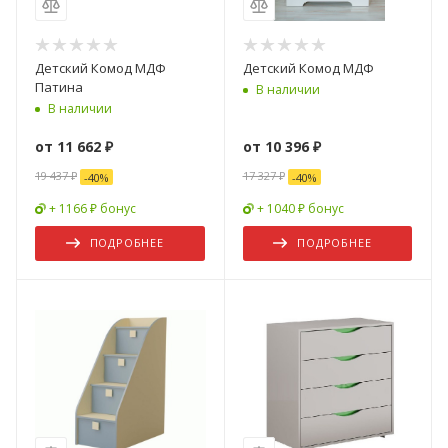
Детский Комод МДФ
Детский Комод МДФ
Патина
В наличии
В наличии
от
11 662 ₽
от
10 396 ₽
19 437 ₽
17 327 ₽
-
40
%
-
40
%
+ 1166 ₽ бонус
+ 1040 ₽ бонус
ПОДРОБНЕЕ
ПОДРОБНЕЕ