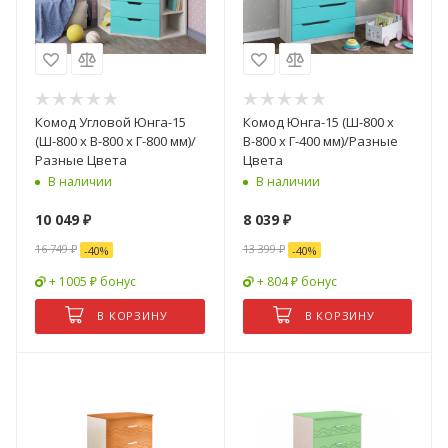
Комод Угловой Юнга-15
Комод Юнга-15 (Ш-800 x
(Ш-800 x В-800 x Г-800 мм)/
В-800 x Г-400 мм)/Разные
Разные Цвета
Цвета
В наличии
В наличии
10 049
₽
8 039
₽
16 749
₽
13 399
₽
-
40
%
-
40
%
+ 1005 ₽ бонус
+ 804 ₽ бонус
В КОРЗИНУ
В КОРЗИНУ