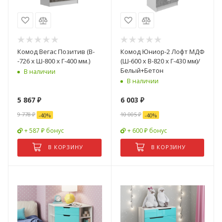
Комод Вегаc Позитив (В-
Комод Юниор-2 Лофт МДФ
-726 х Ш-800 х Г-400 мм.)
(Ш-600 х В-820 х Г-430 мм)/
Белый+Бетон
В наличии
В наличии
5 867
₽
6 003
₽
9 778
₽
10 005
₽
-
40
%
-
40
%
+ 587 ₽ бонус
+ 600 ₽ бонус
В КОРЗИНУ
В КОРЗИНУ