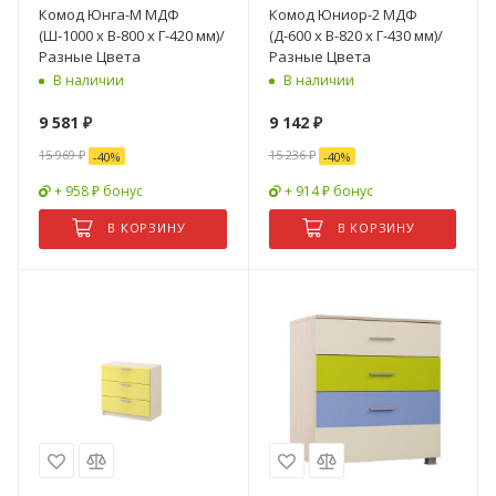
Комод Юнга-М МДФ
Комод Юниор-2 МДФ
(Ш-1000 x В-800 x Г-420 мм)/
(Д-600 х В-820 х Г-430 мм)/
Разные Цвета
Разные Цвета
В наличии
В наличии
9 581
₽
9 142
₽
15 969
₽
15 236
₽
-
40
%
-
40
%
+ 958 ₽ бонус
+ 914 ₽ бонус
В КОРЗИНУ
В КОРЗИНУ