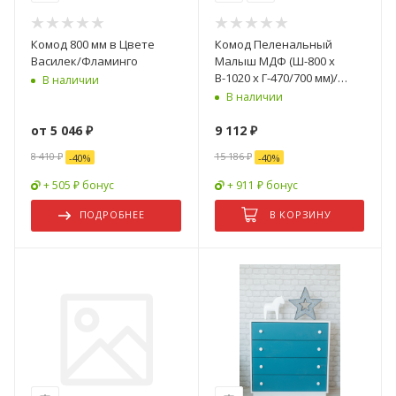
Комод 800 мм в Цвете
Комод Пеленальный
Василек/Фламинго
Малыш МДФ (Ш-800 х
В-1020 х Г-470/700 мм)/
В наличии
Разные Цвета
В наличии
от
5 046 ₽
9 112
₽
8 410 ₽
15 186
₽
-
40
%
-
40
%
+ 505 ₽ бонус
+ 911 ₽ бонус
ПОДРОБНЕЕ
В КОРЗИНУ