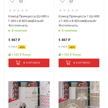
Комод Принцесса (Ш-600 x
Комод Принцесса-1 (Ш-600
Г-430 х В-820 мм)Белый/
x Г-430 х В-820 мм)Белый/
Фотопечать
Фотопечать
В наличии
В наличии
5 867
₽
5 867
₽
9 778
₽
9 778
₽
-
40
%
-
40
%
+ 587 ₽ бонус
+ 587 ₽ бонус
В КОРЗИНУ
В КОРЗИНУ