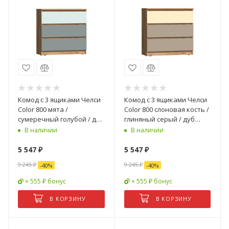
Комод с 3 ящиками Челси
Комод с 3 ящиками Челси
Color 800 мята /
Color 800 слоновая кость /
сумеречный голубой / дуб
глиняный серый / дуб
крафт
крафт
В наличии
В наличии
5 547
₽
5 547
₽
9 245
₽
9 245
₽
-
40
%
-
40
%
+ 555 ₽ бонус
+ 555 ₽ бонус
В КОРЗИНУ
В КОРЗИНУ