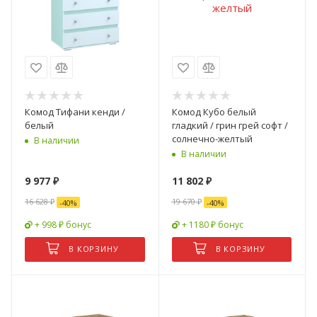
Комод Тифани кенди /
Комод Кубо белый
белый
гладкий / грин грей софт /
солнечно-желтый
В наличии
В наличии
9 977
₽
11 802
₽
16 628
₽
19 670
₽
-
40
%
-
40
%
+ 998 ₽ бонус
+ 1180 ₽ бонус
В КОРЗИНУ
В КОРЗИНУ