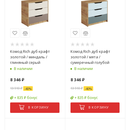
Комод Rich дуб крафт
Комод Rich дуб крафт
золотой / миндаль /
золотой / мята /
глиняный серый
сумеречный голубой
В наличии
В наличии
8 346
₽
8 346
₽
13 910
₽
13 910
₽
-
40
%
-
40
%
+ 835 ₽ бонус
+ 835 ₽ бонус
В КОРЗИНУ
В КОРЗИНУ