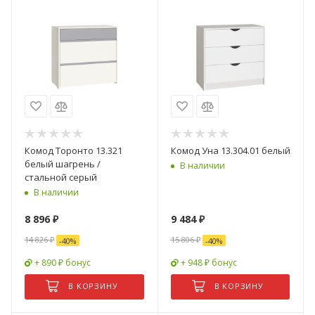
Комод Торонто 13.321
Комод Уна 13.304.01 белый
белый шагрень /
В наличии
стальной серый
В наличии
8 896
₽
9 484
₽
14 826
₽
15 806
₽
-
40
%
-
40
%
+ 890 ₽ бонус
+ 948 ₽ бонус
В КОРЗИНУ
В КОРЗИНУ