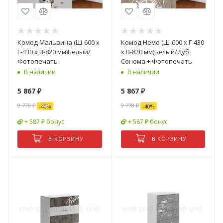
Комод Мальвина (Ш-600 x
Комод Немо (Ш-600 x Г-430
Г-430 х В-820 мм)Белый/
х В-820 мм)Белый/Дуб
Фотопечать
Сонома + Фотопечать
В наличии
В наличии
5 867
₽
5 867
₽
9 778
₽
9 778
₽
-
40
%
-
40
%
+ 587 ₽ бонус
+ 587 ₽ бонус
В КОРЗИНУ
В КОРЗИНУ