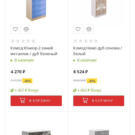
Комод Юниор-2 синий
Комод Немо дуб сонома /
металлик / дуб беленый
белый
В наличии
В наличии
4 270
₽
6 524
₽
7 117
₽
10 874
₽
-
40
%
-
40
%
+ 427 ₽ бонус
+ 652 ₽ бонус
В КОРЗИНУ
В КОРЗИНУ