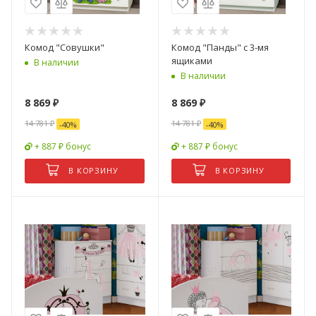
Комод "Совушки"
Комод "Панды" с 3-мя
ящиками
В наличии
В наличии
8 869
₽
8 869
₽
14 781
₽
14 781
₽
-
40
%
-
40
%
+ 887 ₽ бонус
+ 887 ₽ бонус
В КОРЗИНУ
В КОРЗИНУ