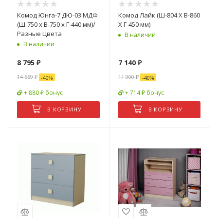
Комод Юнга-7 ДЮ-03 МДФ
Комод Лайк (Ш-804 Х В-860
(Ш-750 x В-750 x Г-440 мм)/
Х Г-450 мм)
Разные Цвета
В наличии
В наличии
8 795
₽
7 140
₽
14 659
₽
11 900
₽
-
40
%
-
40
%
+ 880 ₽ бонус
+ 714 ₽ бонус
В КОРЗИНУ
В КОРЗИНУ