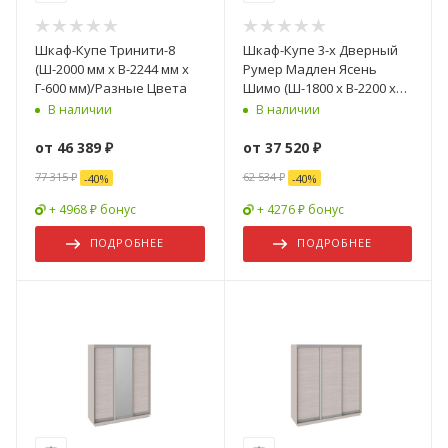
Шкаф-Купе Тринити-8
Шкаф-Купе 3-х Дверный
(Ш-2000 мм x В-2244 мм x
Румер Мадлен Ясень
Г-600 мм)/Разные Цвета
Шимо (Ш-1800 х В-2200 х
Г-600 мм)
В наличии
В наличии
от
46 389 ₽
от
37 520 ₽
77 315 ₽
62 534 ₽
-
40
%
-
40
%
+ 4968 ₽ бонус
+ 4276 ₽ бонус
ПОДРОБНЕЕ
ПОДРОБНЕЕ