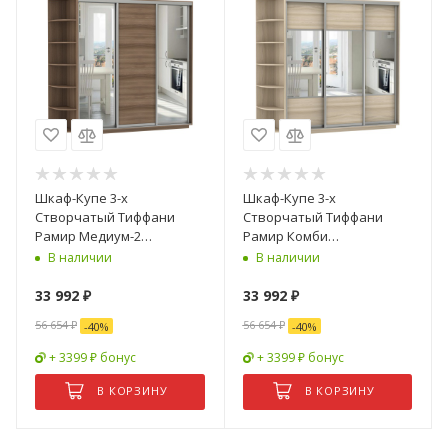
Шкаф-Купе 3-х
Шкаф-Купе 3-х
Створчатый Тиффани
Створчатый Тиффани
Рамир Медиум-2
Рамир Комби
Ш-1800/2100/2200 мм/
Ш-1800/2100/2200 мм/
В наличии
В наличии
Разные Цвета и Размеры
Разные Цвета и Размеры
33 992
₽
33 992
₽
56 654
₽
56 654
₽
-
40
%
-
40
%
+ 3399 ₽ бонус
+ 3399 ₽ бонус
В КОРЗИНУ
В КОРЗИНУ