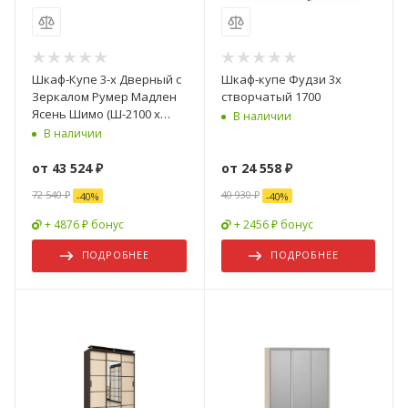
Шкаф-Купе 3-х Дверный c
Шкаф-купе Фудзи 3х
Зеркалом Румер Мадлен
створчатый 1700
Ясень Шимо (Ш-2100 х
В наличии
В-2200 х Г-600 мм)
В наличии
от
43 524 ₽
от
24 558 ₽
72 540 ₽
40 930 ₽
-
40
%
-
40
%
+ 4876 ₽ бонус
+ 2456 ₽ бонус
ПОДРОБНЕЕ
ПОДРОБНЕЕ