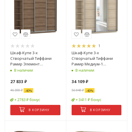
1
Шкаф-Купе 3-х
Шкаф-Купе 3-х
Створчатый Тиффани
Створчатый Тиффани
Рамир Элемент
Рамир Медиум-1
Ш-1800/2100/2200 мм/
Ш-1800/2100/2200 мм/
В наличии
В наличии
Разные Цвета
Разные Цвета
27 833
₽
34 109
₽
46 388
₽
56 848
₽
-
40
%
-
40
%
+ 2783 ₽ бонус
+ 3411 ₽ бонус
В КОРЗИНУ
В КОРЗИНУ