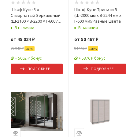
Шкаф-Купе 3-х
Шкаф-Купе Тринити-5
Створчатый Зеркальный
(Ш-2000 мм x В-2244 мм x
(Ш-2100 × В-2200 × Г-600)/
Г-600 мм)/Разные Цвета
Разные Цвета
В наличии
В наличии
от
45 024 ₽
от
50 467 ₽
75 040 ₽
84 112 ₽
-
40
%
-
40
%
+ 5062 ₽ бонус
+ 5376 ₽ бонус
ПОДРОБНЕЕ
ПОДРОБНЕЕ