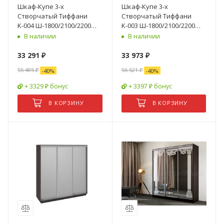
Шкаф-Купе 3-х
Шкаф-Купе 3-х
Створчатый Тиффани
Створчатый Тиффани
К-004 Ш-1800/2100/2200
К-003 Ш-1800/2100/2200
мм/Разные Цвета и
мм/Разные Цвета и
В наличии
В наличии
Размеры
Размеры
33 291
₽
33 973
₽
55 485
₽
56 621
₽
-
40
%
-
40
%
+ 3329 ₽ бонус
+ 3397 ₽ бонус
В КОРЗИНУ
В КОРЗИНУ