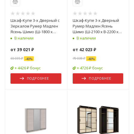
Шкаф-Купе 3-х Дверный с
Шкаф-Купе 3-х Дверный
Зеркалом Румер Мадлен
Румер Мадлен Ясень
Ясень Шимо (Ш-1800 х
Шимо (Ш-2100 х В-2200 х
В-2200 х Г-600 мм)
Г-600 мм)
В наличии
В наличии
от
39 021 ₽
от
42 023 ₽
65 035 ₽
70 038 ₽
-
40
%
-
40
%
+ 4426 ₽ бонус
+ 4726 ₽ бонус
ПОДРОБНЕЕ
ПОДРОБНЕЕ