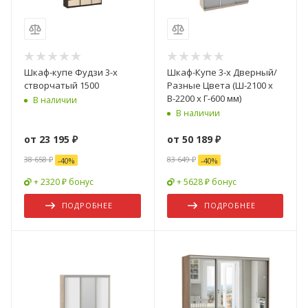
Шкаф-купе Фудзи 3-х
Шкаф-Купе 3-х Дверный/
створчатый 1500
Разные Цвета (Ш-2100 х
В-2200 х Г-600 мм)
В наличии
В наличии
от
23 195 ₽
от
50 189 ₽
38 658 ₽
83 649 ₽
-
40
%
-
40
%
+ 2320 ₽ бонус
+ 5628 ₽ бонус
ПОДРОБНЕЕ
ПОДРОБНЕЕ