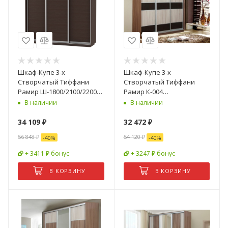
Шкаф-Купе 3-х
Шкаф-Купе 3-х
Створчатый Тиффани
Створчатый Тиффани
Рамир Ш-1800/2100/2200
Рамир К-004
мм/Разные Цвета и
Ш-1800/2100/2200 мм/
В наличии
В наличии
Размеры
Разные Цвета и Размеры
34 109
₽
32 472
₽
56 848
₽
54 120
₽
-
40
%
-
40
%
+ 3411 ₽ бонус
+ 3247 ₽ бонус
В КОРЗИНУ
В КОРЗИНУ