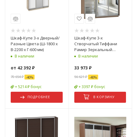
Шкаф-Купе 3-х Дверный/
Шкаф-Купе 3-х
Разные Цвета (Ш-1800 х
Створчатый Тиффани
В-2200 х Г-600 мм)
Рамир Зеркальный
Ш-1800/2100/2200 мм/
В наличии
В наличии
Разные Цвета и Размеры
от
42 392 ₽
33 973
₽
70 654 ₽
56 621
₽
-
40
%
-
40
%
+ 5214 ₽ бонус
+ 3397 ₽ бонус
ПОДРОБНЕЕ
В КОРЗИНУ