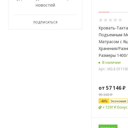
новостей
ПОДПИСАТЬСЯ
Кровать-Тахта
Подъемным Ме
Матрасом с Я
Хранения/Разн
Размеры 1400/
В наличии
Арт.: VIG-E-01110
от
57 146 ₽
95 243 ₽
-
40
%
Экономия
+ 7297 ₽ бонус
Новинка