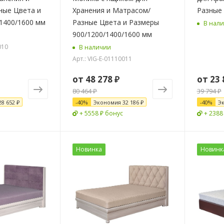
ные Цвета и
Хранения и Матрасом/
Разные 
1400/1600 мм
Разные Цвета и Размеры
В нал
900/1200/1400/1600 мм
010
В наличии
Арт.: VIG-E-01110011
от
48 278 ₽
от
23 
80 464 ₽
39 794 ₽
28 652 ₽
-
40
%
Экономия
32 186 ₽
-
40
%
Э
+ 5558 ₽ бонус
+ 2388
Новинка
Новинк