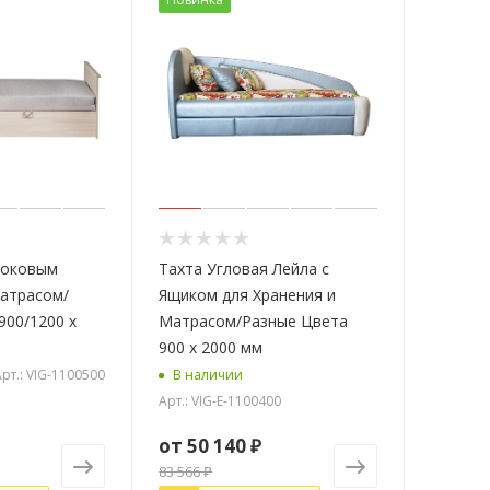
Боковым
Тахта Угловая Лейла с
атрасом/
Ящиком для Хранения и
900/1200 х
Матрасом/Разные Цвета
900 х 2000 мм
рт.: VIG-1100500
В наличии
Арт.: VIG-E-1100400
от
50 140 ₽
83 566 ₽