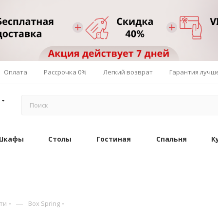
Оплата
Рассрочка 0%
Легкий возврат
Гарантия лучш
Шкафы
Столы
Гостиная
Спальня
К
—
ти
Box Spring