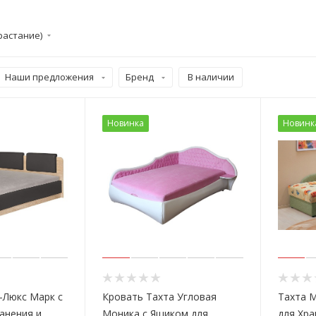
растание)
Наши предложения
Бренд
В наличии
Новинка
Новинк
-Люкс Марк с
Кровать Тахта Угловая
Тахта 
анения и
Моника с Ящиком для
для Хра