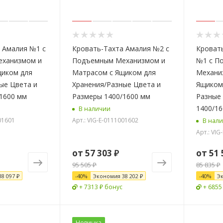
 Амалия №1 с
Кровать-Тахта Амалия №2 с
Кроват
ханизмом и
Подъемным Механизмом и
№1 с П
щиком для
Матрасом с Ящиком для
Механи
ые Цвета и
Хранения/Разные Цвета и
Ящиком 
1600 мм
Размеры 1400/1600 мм
Разные
1400/16
В наличии
01601
Арт.: VIG-E-0111001602
В нал
Арт.: VIG
от
57 303 ₽
от
51 
95 505 ₽
85 835 ₽
38 097 ₽
-
40
%
Экономия
38 202 ₽
-
40
%
Э
+ 7313 ₽ бонус
+ 6855
Новинка