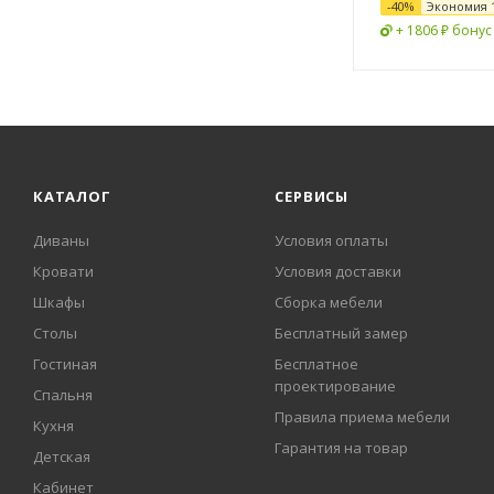
-
40
%
Экономия
+ 1806 ₽ бонус
КАТАЛОГ
СЕРВИСЫ
Диваны
Условия оплаты
Кровати
Условия доставки
Шкафы
Сборка мебели
Столы
Бесплатный замер
Гостиная
Бесплатное
проектирование
Спальня
Правила приема мебели
Кухня
Гарантия на товар
Детская
Кабинет