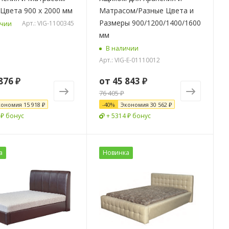
Цвета 900 х 2000 мм
Матрасом/Разные Цвета и
Размеры 900/1200/1400/1600
Арт.: VIG-1100345
ичии
мм
В наличии
Арт.: VIG-E-01110012
876 ₽
от
45 843 ₽
76 405 ₽
кономия
15 918 ₽
-
40
%
Экономия
30 562 ₽
 ₽ бонус
+ 5314 ₽ бонус
а
Новинка