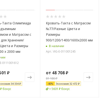
ь-Тахта Олимпиада
Кровать-Тахта с Матрасом
одъемным
№77/Разные Цвета и
змом и Матрасом с
Размеры
для Хранения/
900/1200/1400/1600х2000 мм
 Цвета и Размеры
В наличии
00 х 2000 мм
Арт.: VIG-E-011001245
ичии
-E-0111001612
501 ₽
от
48 708 ₽
81 180 ₽
кономия
34 334 ₽
-
40
%
Экономия
32 472 ₽
 ₽ бонус
+ 5601 ₽ бонус