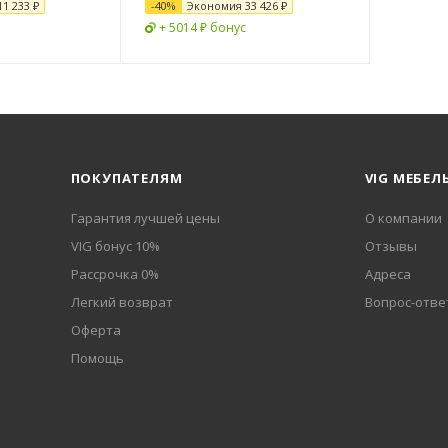
11 233 ₽
-
40
%
Экономия
33 426 ₽
+ 5014 ₽ бонус
ПОКУПАТЕЛЯМ
VIG МЕБЕЛ
Гарантия лучшей цены
О компании
VIG бонус 10%
Отзывы
Рассрочка 0%
Адреса
Легкий возврат
Вопрос-отве
Оферта
Помощь