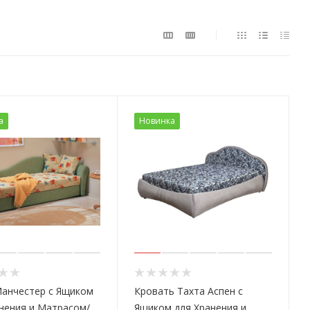
а
Новинка
Манчестер с Ящиком
Кровать Тахта Аспен с
нения и Матрасом/
Ящиком для Хранения и