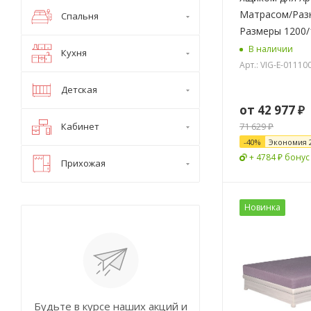
Матрасом/Раз
Спальня
Размеры 1200/
В наличии
Кухня
Арт.: VIG-E-01110
Детская
от
42 977 ₽
Кабинет
71 629 ₽
-
40
%
Экономия
+ 4784 ₽ бонус
Прихожая
Новинка
Будьте в курсе наших акций и