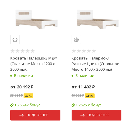
Кровать Палермо-3 МДФ
Кровать Палермо-3
(Спальное Место 1200 х
Разные Цвета (Спальное
2000 мм/
Место 1400 х 2000 мм)
Ортопед.Основание)
В наличии
В наличии
от
20 192 ₽
от
11 402 ₽
33 654 ₽
19 003 ₽
-
40
%
-
40
%
+ 2689 ₽ бонус
+ 2625 ₽ бонус
ПОДРОБНЕЕ
ПОДРОБНЕЕ