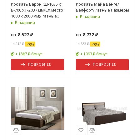
Кровать Барон (Ш-1635 х
Кровать Майа Венге/
В-700 х Г-2037 мм/Сп.место
Белфорт/Разные Размеры
1600 х 2000 мм)/Разные
В наличии
Цвета
В наличии
от
8 527 ₽
от
8 732 ₽
14 212 ₽
14 553 ₽
-
40
%
-
40
%
+ 1887 ₽ бонус
+ 1993 ₽ бонус
ПОДРОБНЕЕ
ПОДРОБНЕЕ