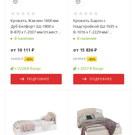
Кровать Жаклин 1600 мм
Кровать Барон с
Дуб Белфорт (Ш-1800 х
Надстройкой (Ш-1635 х
В-870 х Г-2037 мм/сп.место
В-1016 х Г-2229 мм/
1600 х 2000 мм)
Сп.место 1600 х 2000 мм)/
В наличии
В наличии
Разные Цвета
от
10 111 ₽
от
15 836 ₽
16 852 ₽
26 394 ₽
-
40
%
-
40
%
+ 2228 ₽ бонус
+ 2557 ₽ бонус
ПОДРОБНЕЕ
ПОДРОБНЕЕ