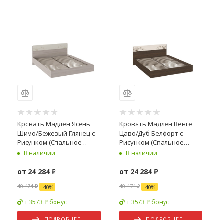
Кровать Мадлен Ясень
Кровать Мадлен Венге
Шимо/Бежевый Глянец с
Цаво/Дуб Белфорт с
Рисунком (Спальное
Рисунком (Спальное
Место 1400/1600/1800 х
Место 1400/1600/1800 х
В наличии
В наличии
2000 мм)
2000 мм)
от
24 284 ₽
от
24 284 ₽
40 474 ₽
40 474 ₽
-
40
%
-
40
%
+ 3573 ₽ бонус
+ 3573 ₽ бонус
ПОДРОБНЕЕ
ПОДРОБНЕЕ