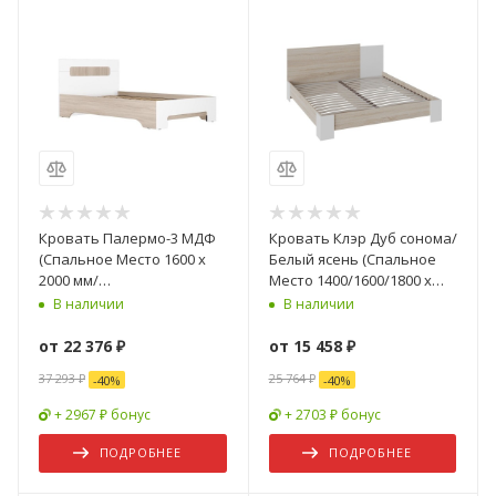
Кровать Палермо-3 МДФ
Кровать Клэр Дуб сонома/
(Спальное Место 1600 х
Белый ясень (Спальное
2000 мм/
Место 1400/1600/1800 х
Ортопед.Основание)
2000 мм)
В наличии
В наличии
от
22 376 ₽
от
15 458 ₽
37 293 ₽
25 764 ₽
-
40
%
-
40
%
+ 2967 ₽ бонус
+ 2703 ₽ бонус
ПОДРОБНЕЕ
ПОДРОБНЕЕ