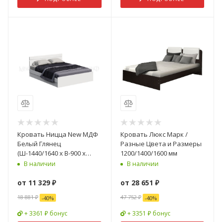
Кровать Ницца New МДФ
Кровать Люкс Марк /
Белый Глянец
Разные Цвета и Размеры
(Ш-1440/1640 х В-900 х
1200/1400/1600 мм
Г-2042 мм)
В наличии
В наличии
от
11 329 ₽
от
28 651 ₽
18 881 ₽
47 752 ₽
-
40
%
-
40
%
+ 3361 ₽ бонус
+ 3351 ₽ бонус