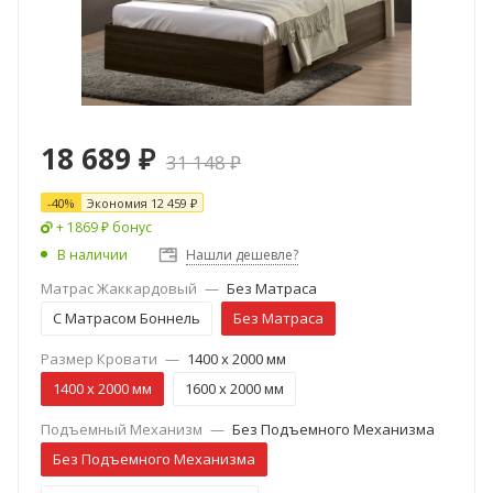
18 689
₽
31 148
₽
-
40
%
Экономия
12 459
₽
+ 1869 ₽ бонус
В наличии
Нашли дешевле?
Матрас Жаккардовый
—
Без Матраса
С Матрасом Боннель
Без Матраса
Размер Кровати
—
1400 х 2000 мм
1400 х 2000 мм
1600 х 2000 мм
Подъемный Механизм
—
Без Подъемного Механизма
Без Подъемного Механизма