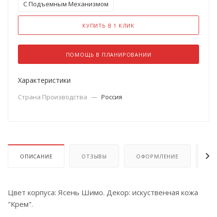
С Подъемным Механизмом
КУПИТЬ В 1 КЛИК
ПОМОЩЬ В ПЛАНИРОВАНИИ
Характеристики
Страна Производства
—
Россия
ОПИСАНИЕ
ОТЗЫВЫ
ОФОРМЛЕНИЕ
ОП
Цвет корпуса: Ясень Шимо. Декор: искуственная кожа
"Крем".