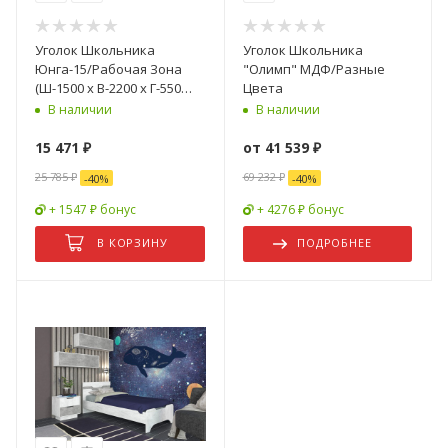
Уголок Школьника
Уголок Школьника
Юнга-15/Рабочая Зона
"Олимп" МДФ/Разные
(Ш-1500 x В-2200 x Г-550
Цвета
мм)/Разные Цвета
В наличии
В наличии
15 471
₽
от
41 539 ₽
25 785
₽
69 232 ₽
-
40
%
-
40
%
+ 1547 ₽ бонус
+ 4276 ₽ бонус
В КОРЗИНУ
ПОДРОБНЕЕ