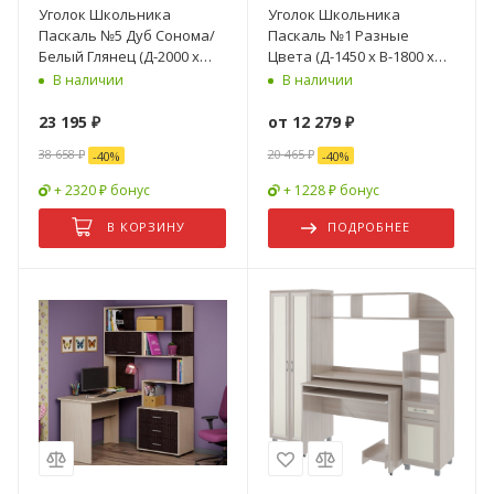
Уголок Школьника
Уголок Школьника
Паскаль №5 Дуб Сонома/
Паскаль №1 Разные
Белый Глянец (Д-2000 х
Цвета (Д-1450 х В-1800 х
В-1780 х Г-595 мм)
Г-590 мм)
В наличии
В наличии
23 195
₽
от
12 279 ₽
38 658
₽
20 465 ₽
-
40
%
-
40
%
+ 2320 ₽ бонус
+ 1228 ₽ бонус
В КОРЗИНУ
ПОДРОБНЕЕ