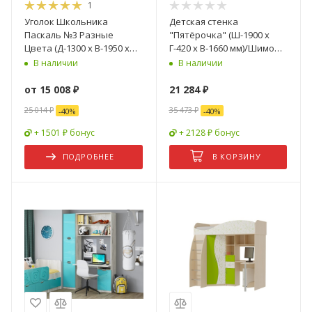
1
Уголок Школьника
Детская стенка
Паскаль №3 Разные
"Пятёрочка" (Ш-1900 х
Цвета (Д-1300 х В-1950 х
Г-420 х В-1660 мм)/Шимо
Г-1300 мм)
Светлый
В наличии
В наличии
от
15 008 ₽
21 284
₽
25 014 ₽
35 473
₽
-
40
%
-
40
%
+ 1501 ₽ бонус
+ 2128 ₽ бонус
ПОДРОБНЕЕ
В КОРЗИНУ