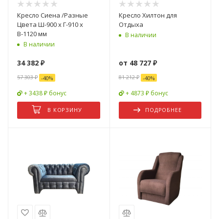
Кресло Сиена /Разные
Кресло Хилтон для
Цвета Ш-900 х Г-910 х
Отдыха
В-1120 мм
В наличии
В наличии
34 382
₽
от
48 727 ₽
57 303
₽
81 212 ₽
-
40
%
-
40
%
+ 3438 ₽ бонус
+ 4873 ₽ бонус
В КОРЗИНУ
ПОДРОБНЕЕ