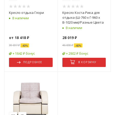
Кресло отдыха Глори
Кресло Коста-Рика для
отдыха (Ш-760 х Г-960 х
В наличии
В-1020 мм)/Разные Цвета
В наличии
от
18 418 ₽
28 019
₽
30 697 ₽
46 698
₽
-
40
%
-
40
%
+ 1842 ₽ бонус
+ 2802 ₽ бонус
ПОДРОБНЕЕ
В КОРЗИНУ