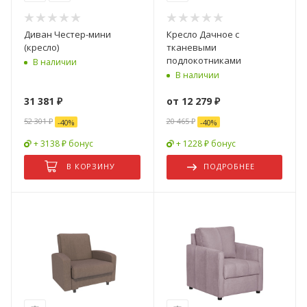
Диван Честер-мини
Кресло Дачное с
(кресло)
тканевыми
подлокотниками
В наличии
В наличии
31 381
₽
от
12 279 ₽
52 301
₽
20 465 ₽
-
40
%
-
40
%
+ 3138 ₽ бонус
+ 1228 ₽ бонус
В КОРЗИНУ
ПОДРОБНЕЕ