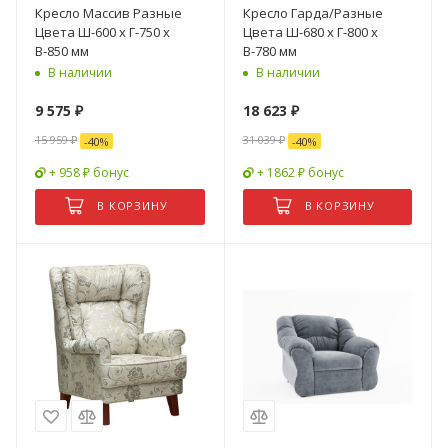
Кресло Массив Разные
Кресло Гарда/Разные
Цвета Ш-600 х Г-750 х
Цвета Ш-680 х Г-800 х
В-850 мм
В-780 мм
В наличии
В наличии
9 575
₽
18 623
₽
15 959
₽
31 039
₽
-
40
%
-
40
%
+ 958 ₽ бонус
+ 1862 ₽ бонус
В КОРЗИНУ
В КОРЗИНУ