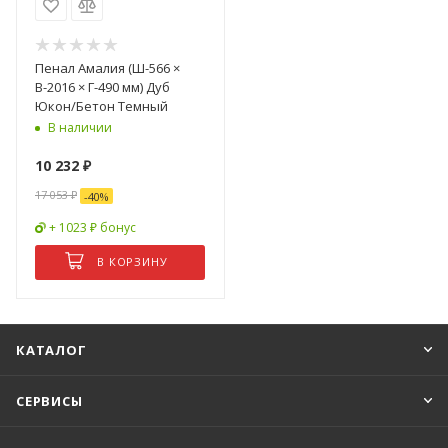
Пенал Амалия (Ш-566 ×
В-2016 × Г-490 мм) Дуб
Юкон/Бетон Темный
В наличии
10 232
₽
17 053
₽
-
40
%
+ 1023 ₽ бонус
В КОРЗИНУ
КАТАЛОГ
СЕРВИСЫ