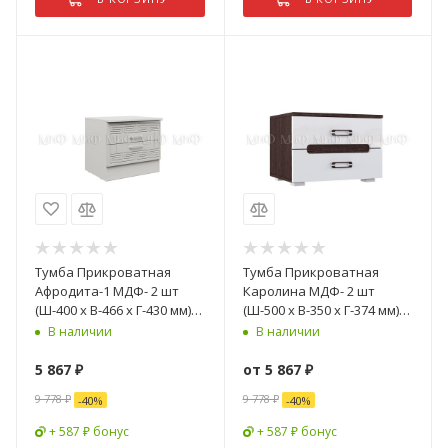
Тумба Прикроватная
Тумба Прикроватная
Афродита-1 МДФ- 2 шт
Каролина МДФ- 2 шт
(Ш-400 x В-466 x Г-430 мм)
(Ш-500 х В-350 х Г-374 мм)/
Белый Глянец
Разные Цвета
В наличии
В наличии
5 867
₽
от
5 867 ₽
9 778
₽
9 778 ₽
-
40
%
-
40
%
+ 587 ₽ бонус
+ 587 ₽ бонус