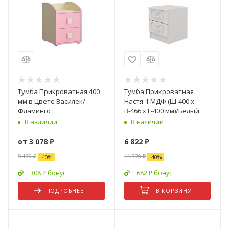
Тумба Прикроватная 400
Тумба Прикроватная
мм в Цвете Василек/
Настя-1 МДФ (Ш-400 x
Фламинго
В-466 x Г-400 мм)/Белый
Глянец- 2 шт
В наличии
В наличии
от
3 078 ₽
6 822
₽
5 130 ₽
11 370
₽
-
40
%
-
40
%
+ 308 ₽ бонус
+ 682 ₽ бонус
ПОДРОБНЕЕ
В КОРЗИНУ