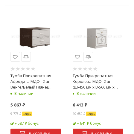
Тумба Прикроватная
Тумба Прикроватная
Афродита МДФ - 2 шт
Королева МДФ- 2 шт
Венге/Белый Глянец
(Ш-450 мм x В-566 мм x
(Ш-400 x В-466 x Г-400 мм)
Г-420 мм)
В наличии
В наличии
5 867
₽
6 413
₽
9 778
₽
10 689
₽
-
40
%
-
40
%
+ 587 ₽ бонус
+ 641 ₽ бонус
В КОРЗИНУ
В КОРЗИНУ