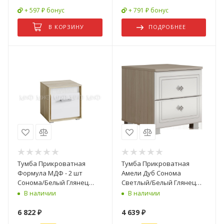
+ 597 ₽ бонус
+ 791 ₽ бонус
В КОРЗИНУ
ПОДРОБНЕЕ
Тумба Прикроватная
Тумба Прикроватная
Формула МДФ - 2 шт
Амели Дуб Сонома
Сонома/Белый Глянец
Светлый/Белый Глянец
(Ш-500 мм x В-506 мм x
(Ш-450 х В-471 х Г-453 мм)
В наличии
В наличии
Г-464 мм)
6 822
₽
4 639
₽