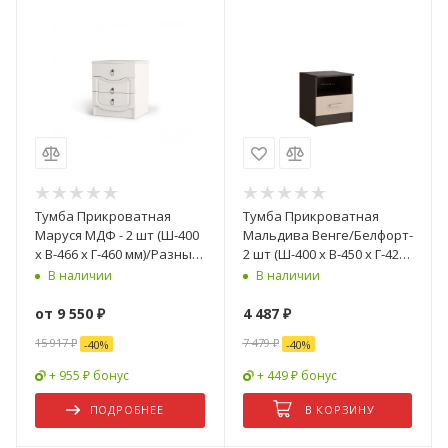
Тумба Прикроватная
Тумба Прикроватная
Маруся МДФ - 2 шт (Ш-400
Мальдива Венге/Белфорт-
x В-466 x Г-460 мм)/Разные
2 шт (Ш-400 х В-450 х Г-420
Цвета
мм)-2 шт
В наличии
В наличии
от
9 550 ₽
4 487
₽
15 917 ₽
7 479
₽
-
40
%
-
40
%
+ 955 ₽ бонус
+ 449 ₽ бонус
ПОДРОБНЕЕ
В КОРЗИНУ