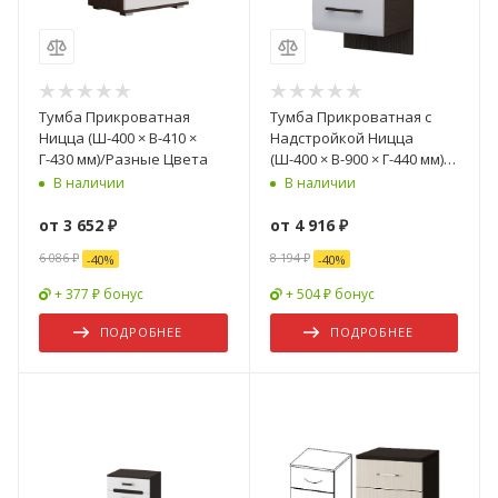
Тумба Прикроватная
Тумба Прикроватная с
Ницца (Ш-400 × В-410 ×
Надстройкой Ницца
Г-430 мм)/Разные Цвета
(Ш-400 × В-900 × Г-440 мм)/
Разные Цвета
В наличии
В наличии
от
3 652 ₽
от
4 916 ₽
6 086 ₽
8 194 ₽
-
40
%
-
40
%
+ 377 ₽ бонус
+ 504 ₽ бонус
ПОДРОБНЕЕ
ПОДРОБНЕЕ