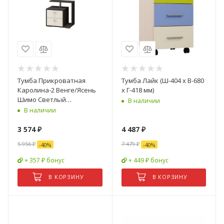
Тумба Прикроватная
Тумба Лайк (Ш-404 х В-680
Каролина-2 Венге/Ясень
х Г-418 мм)
Шимо Светлый
В наличии
(0,55х0,535х0,385)
В наличии
3 574
₽
4 487
₽
5 956
₽
7 479
₽
-
40
%
-
40
%
+ 357 ₽ бонус
+ 449 ₽ бонус
В КОРЗИНУ
В КОРЗИНУ