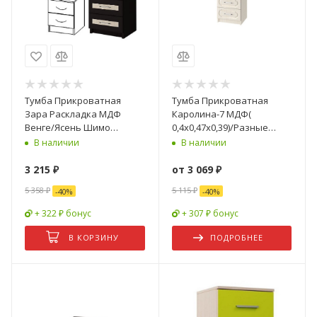
Тумба Прикроватная
Тумба Прикроватная
Зара Раскладка МДФ
Каролина-7 МДФ(
Венге/Ясень Шимо
0,4х0,47х0,39)/Разные
Светлый ЗТ-01
Цвета
В наличии
В наличии
/0,4х0,52х0,4
3 215
₽
от
3 069 ₽
5 358
₽
5 115 ₽
-
40
%
-
40
%
+ 322 ₽ бонус
+ 307 ₽ бонус
В КОРЗИНУ
ПОДРОБНЕЕ