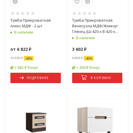
Тумба Прикроватная
Тумба Прикроватная
Алекс МДФ - 2 шт
Венесуэла МДФ/Жемчуг
Глянец (Ш-420 х В-420 х
В наличии
Г-400 мм)
В наличии
от
6 822 ₽
3 602
₽
11 370 ₽
6 003
₽
-
40
%
-
40
%
+ 682 ₽ бонус
+ 360 ₽ бонус
ПОДРОБНЕЕ
В КОРЗИНУ