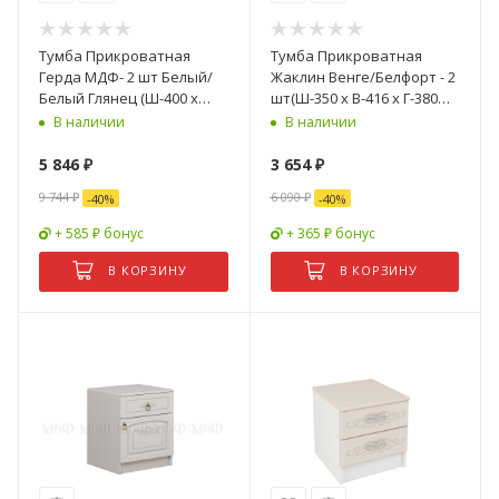
Тумба Прикроватная
Тумба Прикроватная
Герда МДФ- 2 шт Белый/
Жаклин Венге/Белфорт - 2
Белый Глянец (Ш-400 x
шт(Ш-350 х В-416 х Г-380
В-566 x Г-350 мм)
мм)
В наличии
В наличии
5 846
₽
3 654
₽
9 744
₽
6 090
₽
-
40
%
-
40
%
+ 585 ₽ бонус
+ 365 ₽ бонус
В КОРЗИНУ
В КОРЗИНУ