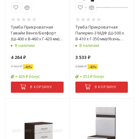
Тумба Прикроватная
Тумба Прикроватная
Гавайи Венге/Белфорт
Палермо-3 МДФ (Ш-500 х
(Ш-400 х В-460 х Г-420 мм)- 2
В-410 х Г-350 мм)/Ясень
шт
Шимо Светлый/ фасад
В наличии
В наличии
Белый Глянец
4 264
₽
3 533
₽
7 107
₽
5 888
₽
-
40
%
-
40
%
+ 426 ₽ бонус
+ 353 ₽ бонус
В КОРЗИНУ
В КОРЗИНУ