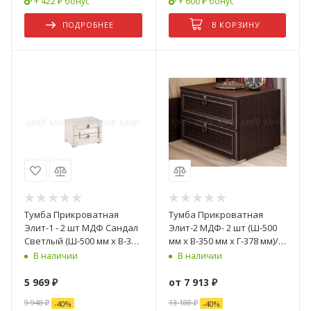
+ 422 ₽ бонус
+ 600 ₽ бонус
ПОДРОБНЕЕ
В КОРЗИНУ
Тумба Прикроватная
Тумба Прикроватная
Элит-1 - 2 шт МДФ Сандал
Элит-2 МДФ- 2 шт (Ш-500
Светлый (Ш-500 мм x В-350
мм x В-350 мм x Г-378 мм)/
мм x Г-378 мм)
Разные Цвета
В наличии
В наличии
5 969
₽
от
7 913 ₽
9 948
₽
13 188 ₽
-
40
%
-
40
%