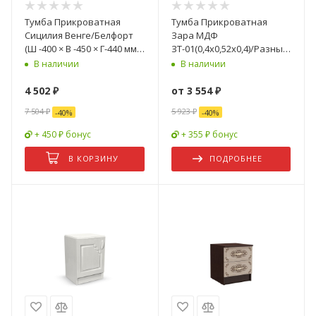
Тумба Прикроватная
Тумба Прикроватная
Сицилия Венге/Белфорт
Зара МДФ
(Ш -400 × В -450 × Г-440 мм)-
ЗТ-01(0,4х0,52х0,4)/Разные
2 шт
Цвета
В наличии
В наличии
4 502
₽
от
3 554 ₽
7 504
₽
5 923 ₽
-
40
%
-
40
%
+ 450 ₽ бонус
+ 355 ₽ бонус
В КОРЗИНУ
ПОДРОБНЕЕ