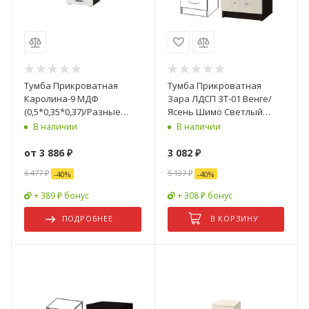
Тумба Прикроватная
Тумба Прикроватная
Каролина-9 МДФ
Зара ЛДСП ЗТ-01 Венге/
(0,5*0,35*0,37)/Разные
Ясень Шимо Светлый
Цвета
(0,4х0,52х0,4)
В наличии
В наличии
от
3 886 ₽
3 082
₽
6 477 ₽
5 137
₽
-
40
%
-
40
%
+ 389 ₽ бонус
+ 308 ₽ бонус
ПОДРОБНЕЕ
В КОРЗИНУ