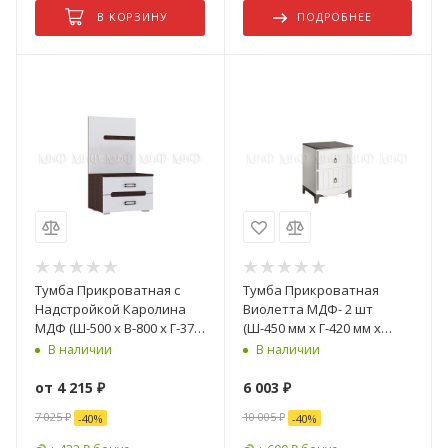
В КОРЗИНУ
ПОДРОБНЕЕ
Тумба Прикроватная с
Тумба Прикроватная
Надстройкой Каролина
Виолетта МДФ- 2 шт
МДФ (Ш-500 х В-800 х Г-374
(Ш-450 мм x Г-420 мм х
мм)/Разные Цвета
В-596 мм)
В наличии
В наличии
от
4 215 ₽
6 003
₽
7 025 ₽
10 005
₽
-
40
%
-
40
%