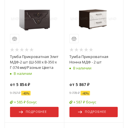
Тумба Прикроватная Элит
Тумба Прикроватная
МДФ-2 шт (Ш-500 х В-350 х
Нонна МДФ - 2 шт
Г-374 мм)/Разные Цвета
В наличии
В наличии
от
5 854 ₽
от
5 867 ₽
9 757 ₽
9 778 ₽
-
40
%
-
40
%
+ 585 ₽ бонус
+ 587 ₽ бонус
ПОДРОБНЕЕ
ПОДРОБНЕЕ