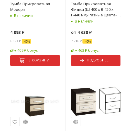
Тумба Прикроватная
Тумба Прикроватная
Модерн
Фиджи (Ш-400 х В-450 х
Г-440 мм)/Разные Цвета- 2
В наличии
шт
В наличии
4 093
₽
от
4 630 ₽
6 821
₽
7 716 ₽
-
40
%
-
40
%
+ 409 ₽ бонус
+ 463 ₽ бонус
В КОРЗИНУ
ПОДРОБНЕЕ