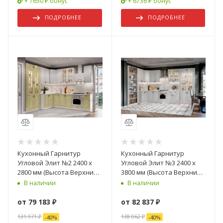
+ 7650 ₽ бонус
+ 6736 ₽ бонус
ПОДРОБНЕЕ
ПОДРОБНЕЕ
Кухонный Гарнитур
Кухонный Гарнитур
Угловой Элит №2 2400 х
Угловой Элит №3 2400 х
2800 мм (Высота Верхних
3800 мм (Высота Верхних
Ящиков-900 мм)/Разные
Ящиков-900 мм)/Разные
В наличии
В наличии
Цвета
Цвета
от
79 183 ₽
от
82 837 ₽
131 971 ₽
138 062 ₽
-
40
%
-
40
%