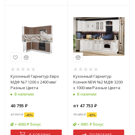
Кухонный Гарнитур Евро
Кухонный Гарнитур
МДФ №7 1200 х 2400 мм/
Ксения NEW №2 МДФ 3200
Разные Цвета
х 1000 мм/Разные Цвета
В наличии
В наличии
40 795
₽
от
47 753 ₽
67 991
₽
79 589 ₽
-
40
%
-
40
%
+ 4080 ₽ бонус
+ 4981 ₽ бонус
В КОРЗИНУ
ПОДРОБНЕЕ