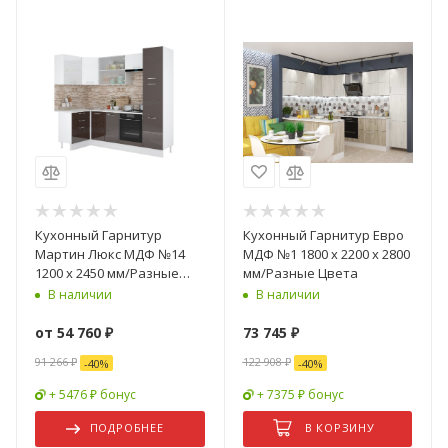
Кухонный Гарнитур
Кухонный Гарнитур Евро
Мартин Люкс МДФ №14
МДФ №1 1800 х 2200 х 2800
1200 х 2450 мм/Разные
мм/Разные Цвета
Цвета
В наличии
В наличии
от
54 760 ₽
73 745
₽
91 266 ₽
122 908
₽
-
40
%
-
40
%
+ 5476 ₽ бонус
+ 7375 ₽ бонус
ПОДРОБНЕЕ
В КОРЗИНУ