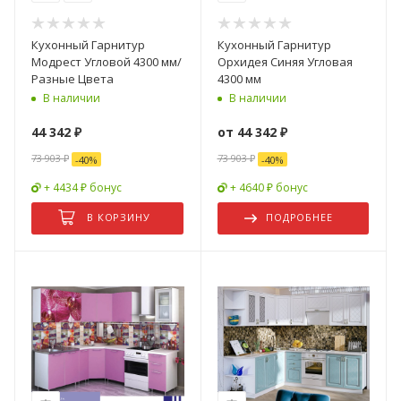
Кухонный Гарнитур
Кухонный Гарнитур
Модрест Угловой 4300 мм/
Орхидея Синяя Угловая
Разные Цвета
4300 мм
В наличии
В наличии
44 342
₽
от
44 342 ₽
73 903
₽
73 903 ₽
-
40
%
-
40
%
+ 4434 ₽ бонус
+ 4640 ₽ бонус
В КОРЗИНУ
ПОДРОБНЕЕ