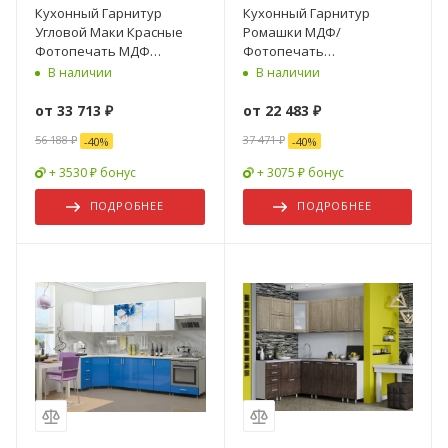
Кухонный Гарнитур
Кухонный Гарнитур
Угловой Маки Красные
Ромашки МДФ/
Фотопечать МДФ
Фотопечать
1500х1800 мм
1600/1700/1800/2000 мм
В наличии
В наличии
от
33 713 ₽
от
22 483 ₽
56 188 ₽
37 471 ₽
-
40
%
-
40
%
+ 3530 ₽ бонус
+ 3075 ₽ бонус
ПОДРОБНЕЕ
ПОДРОБНЕЕ