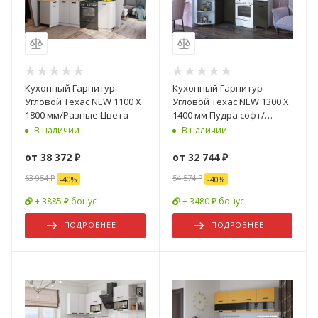
Кухонный Гарнитур
Кухонный Гарнитур
Угловой Техас NEW 1100 Х
Угловой Техас NEW 1300 Х
1800 мм/Разные Цвета
1400 мм Пудра софт/
Угольный софт
В наличии
В наличии
от
38 372 ₽
от
32 744 ₽
63 954 ₽
54 574 ₽
-
40
%
-
40
%
+ 3885 ₽ бонус
+ 3480 ₽ бонус
ПОДРОБНЕЕ
ПОДРОБНЕЕ