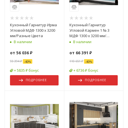
Кухонный Гарнитур Ирма
Кухонный Гарнитур
Угловой МДФ 1300 х 3200
Угловой Кармен 1 № 3
мм/Разные Цвета
МДФ 1300 х 3200 мм/
Разные Цвета
В наличии
В наличии
от
56 036 ₽
от
66 391 ₽
93 394 ₽
110 651 ₽
-
40
%
-
40
%
+ 5835 ₽ бонус
+ 6736 ₽ бонус
ПОДРОБНЕЕ
ПОДРОБНЕЕ