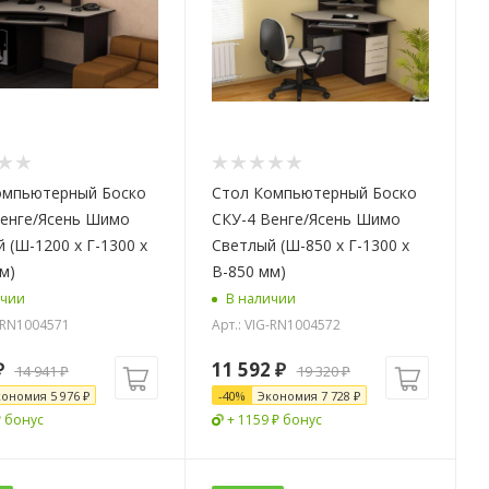
омпьютерный Боско
Стол Компьютерный Боско
Венге/Ясень Шимо
СКУ-4 Венге/Ясень Шимо
 (Ш-1200 х Г-1300 х
Светлый (Ш-850 х Г-1300 х
м)
В-850 мм)
ичии
В наличии
G-RN1004571
Арт.: VIG-RN1004572
₽
11 592
₽
14 941
₽
19 320
₽
кономия
5 976
₽
-
40
%
Экономия
7 728
₽
₽ бонус
+ 1159 ₽ бонус