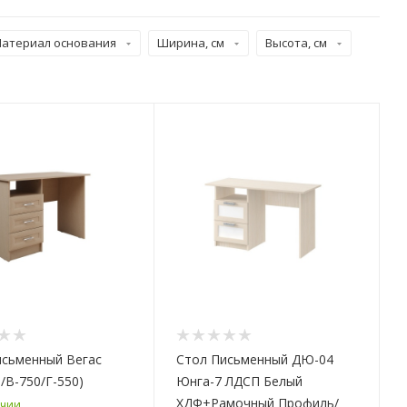
атериал основания
Ширина, см
Высота, см
исьменный Вегаc
Стол Письменный ДЮ-04
/В-750/Г-550)
Юнга-7 ЛДСП Белый
ХДФ+Рамочный Профиль/
ичии