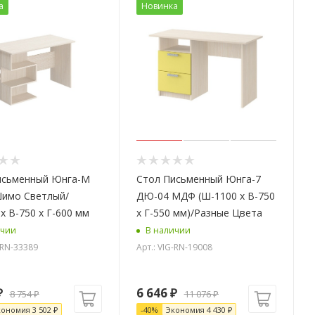
а
Новинка
исьменный Юнга-М
Стол Письменный Юнга-7
Шимо Светлый/
ДЮ-04 МДФ (Ш-1100 x В-750
x В-750 x Г-600 мм
x Г-550 мм)/Разные Цвета
ичии
В наличии
-RN-33389
Арт.: VIG-RN-19008
₽
6 646
₽
8 754
₽
11 076
₽
кономия
3 502
₽
-
40
%
Экономия
4 430
₽