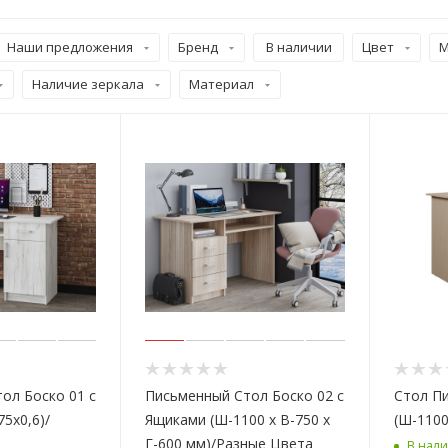
Наши предложения
Бренд
В наличии
Цвет
М
Наличие зеркала
Материал
ол Боско 01 с
Письменный Стол Боско 02 с
Стол П
75х0,6)/
Ящиками (Ш-1100 х В-750 х
(Ш-1100
Г-600 мм)/Разные Цвета
В нал