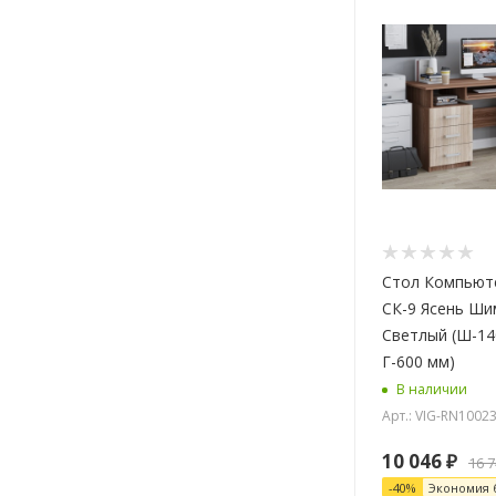
Стол Компьют
СК-9 Ясень Ши
Светлый (Ш-140
Г-600 мм)
В наличии
Арт.: VIG-RN1002
10 046
₽
16 
-
40
%
Экономия