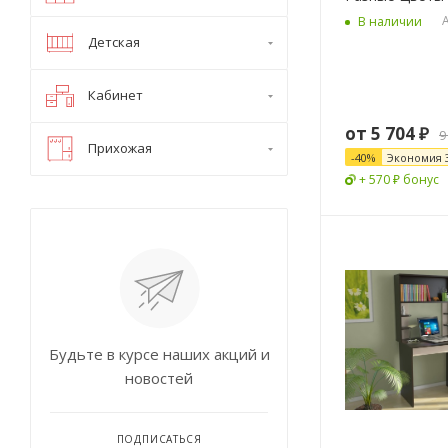
А
В наличии
Детская
Кабинет
от
5 704 ₽
9
Прихожая
-
40
%
Экономия
+ 570 ₽ бонус
Будьте в курсе наших акций и
новостей
ПОДПИСАТЬСЯ