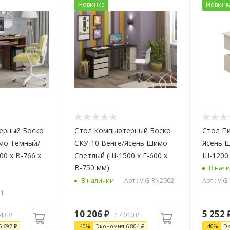
Новинка
Новинк
ерный Боско
Стол Компьютерный Боско
Стол П
мо Темный/
СКУ-10 Венге/Ясень Шимо
Ясень 
0 х В-766 х
Светлый (Ш-1500 х Г-600 х
Ш-1200 
В-750 мм)
В нал
Арт.: VIG-RN2002
Арт.: VIG
В наличии
31
10 206
₽
5 252
743
₽
17 010
₽
6 697
₽
-
40
%
Экономия
6 804
₽
-
40
%
Э