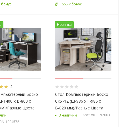
₽ бонус
+ 665 ₽ бонус
а
Новинка
2
омпьютерный Боско
Стол Компьютерный Боско
Ш-1400 х В-800 х
СКУ-12 (Ш-986 х Г-986 х
мм)/Разные Цвета
В-820 мм)/Разные Цвета
Арт.: VIG-RN2003
ичии
В наличии
G-RN-1004578