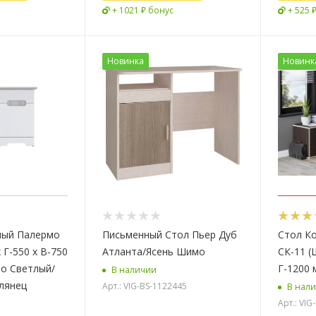
+ 1021 ₽ бонус
+ 525 
Новинка
Новинк
ый Палермо
Письменный Стол Пьер Дуб
Стол К
 Г-550 x В-750
Атланта/Ясень Шимо
СК-11 (
о Светлый/
Г-1200 
В наличии
лянец
Арт.: VIG-BS-1122445
В нал
Арт.: VI