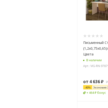
Письменный Сто
(1,2х0,75х0,65
Цвета
В наличии
Арт.: VIG-RN-9787
от
4 636 ₽
7
-
40
%
Экономия
+ 464 ₽ бонус