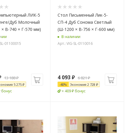
омпьютерный ЛИК-5
Стол Письменный Лик-5-
Венге/Дуб Молочный
СП-4 Дуб Сонома Светлый
 × В-740 × Г-570 мм)
(Ш-1200 × В-756 × Г-600 мм)
ичии
В наличии
-SL-01100015
Арт.: VIG-SL-0110016
₽
4 093
₽
13 188
₽
6 821
₽
кономия
5 275
₽
-
40
%
Экономия
2 728
₽
₽ бонус
+ 409 ₽ бонус