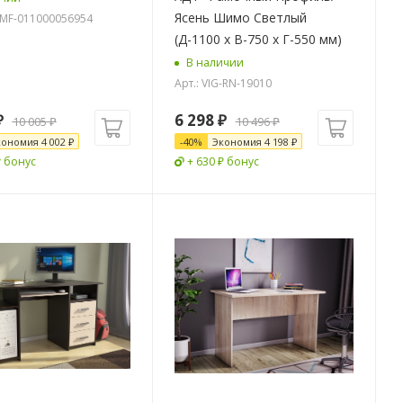
Ясень Шимо Светлый
G-MF-011000056954
(Д-1100 x В-750 x Г-550 мм)
В наличии
Арт.: VIG-RN-19010
₽
6 298
₽
10 005
₽
10 496
₽
кономия
4 002
₽
-
40
%
Экономия
4 198
₽
₽ бонус
+ 630 ₽ бонус