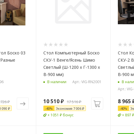
л Боско 03
Стол Компьютерный Боско
Стол К
)/Разные
СКУ-1 Венге/Ясень Шимо
СКУ-2 
Светлый (Ш-1200 х Г-1300 х
Светлый
В-900 мм)
В-900 м
96
Арт.: VIG-RN2001
В наличии
В нал
Арт.: VI
10 510
₽
8 965
 726 ₽
17 516
₽
3 090 ₽
-
40
%
Экономия
7 006
₽
-
40
%
Э
+ 1051 ₽ бонус
+ 897 