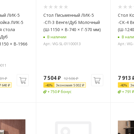
ный ЛИК-5
Стол Письменный ЛИК-5
Стол К
ройка ЛИК-5
-СП-3 Венге/Дуб Молочный
-СК-4 
я стола
(Ш-1150 × В-740 × Г-570 мм)
(Ш-1240
/Дуб
В наличии
В нал
150 × В-1966
Арт.: VIG-SL-01100013
Арт.: VIG
0011
7 504
₽
7 913
101
₽
12 506
₽
7 640
₽
-
40
%
Экономия
5 002
₽
-
40
%
Э
+ 750 ₽ бонус
+ 791 