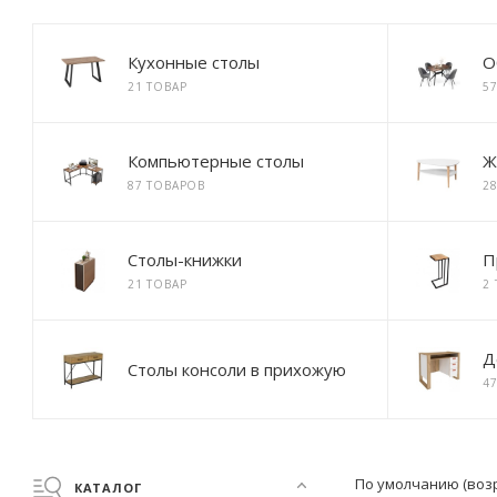
Кухонные столы
О
21 ТОВАР
5
Компьютерные столы
Ж
87 ТОВАРОВ
2
Столы-книжки
П
21 ТОВАР
2
Д
Столы консоли в прихожую
4
По умолчанию (воз
КАТАЛОГ