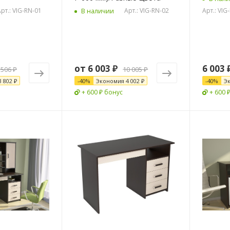
рт.: VIG-RN-01
Арт.: VIG-RN-02
Арт.: VI
В наличии
от
6 003 ₽
6 003
 506 ₽
10 005 ₽
3 802 ₽
-
40
%
Экономия
4 002 ₽
-
40
%
Э
+ 600 ₽ бонус
+ 600 