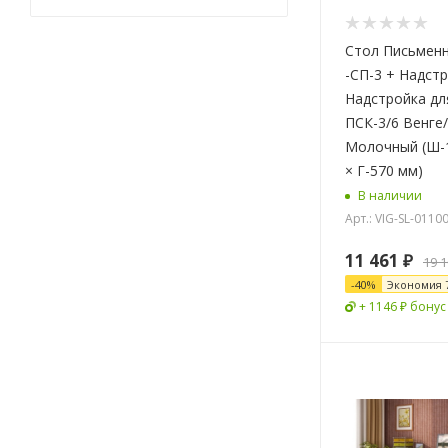
Стол Письмен
-СП-3 + Надст
Надстройка дл
ПСК-3/6 Венге
Молочный (Ш-1
× Г-570 мм)
В наличии
Арт.: VIG-SL-0110
11 461
₽
19 
-
40
%
Экономия
+ 1146 ₽ бонус