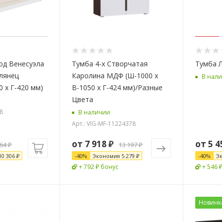
од Венесуэла
Тумба 4-х Створчатая
Тумба 
лянец
Каролина МДФ (Ш-1000 х
В нал
0 х Г-420 мм)
В-1050 х Г-424 мм)/Разные
Цвета
18
В наличии
Арт.: VIG-MF-11224378
от
7 918 ₽
от
5 4
764
₽
13 197 ₽
10 306
₽
-
40
%
Экономия
5 279 ₽
-
40
%
Э
+ 792 ₽ бонус
+ 546 
Новинк