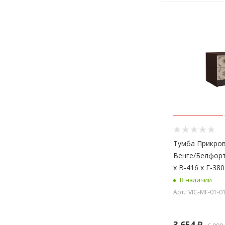
Тумба Прикро
Венге/Белфорт
х В-416 х Г-38
В наличии
Арт.: VIG-MF-01-0
3 654
₽