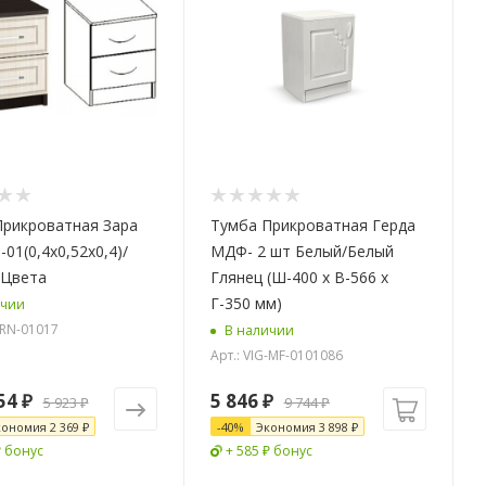
Прикроватная Зара
Тумба Прикроватная Герда
01(0,4х0,52х0,4)/
МДФ- 2 шт Белый/Белый
 Цвета
Глянец (Ш-400 x В-566 x
Г-350 мм)
ичии
-RN-01017
В наличии
Арт.: VIG-MF-0101086
54 ₽
5 846
₽
5 923 ₽
9 744
₽
кономия
2 369 ₽
-
40
%
Экономия
3 898
₽
₽ бонус
+ 585 ₽ бонус