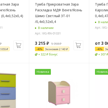
атная Зара
Тумба Прикроватная Зара
Тумба 
нге/Ясень
Раскладка МДФ Венге/Ясень
Кароли
Шимо Светлый (0,4х0,52х0,4)
Шимо Светлый ЗТ-01
0,4х0,4
/0,4х0,52х0,4
В нал
11
Арт.: VIG
В наличии
Арт.: VIG-RN-01031
3 215
₽
от
3 0
₽
5 358
₽
2 055
₽
-
40
%
Экономия
2 143
₽
-
40
%
Э
+ 322 ₽ бонус
+ 307 
Новинка
Новинк