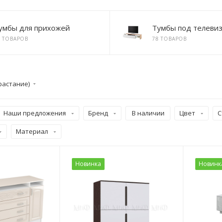
умбы для прихожей
Тумбы под телеви
8 ТОВАРОВ
78 ТОВАРОВ
растание)
Наши предложения
Бренд
В наличии
Цвет
С
Материал
Новинка
Новинк