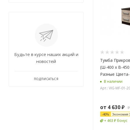
Будьте в курсе наших акций и
Тумба Прикро
новостей
(Ш-400 х В-450
Разные Цвета-
ПОДПИСАТЬСЯ
В наличии
Арт.: VIG-MF-01-2
от
4 630 ₽
7
-
40
%
Экономия
+ 463 ₽ бонус