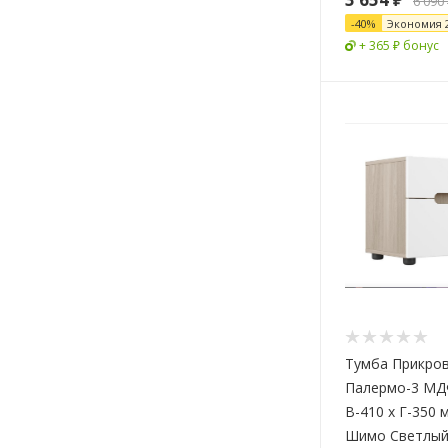
6 090
-
40
%
Экономия
+ 365 ₽ бонус
Тумба Прикро
Палермо-3 МДФ
В-410 х Г-350 
Шимо Светлый