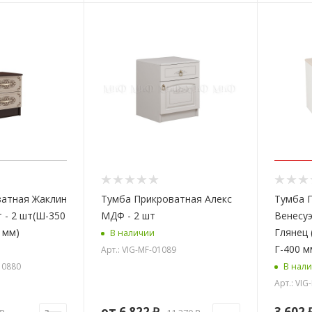
ватная Жаклин
Тумба Прикроватная Алекс
Тумба 
 - 2 шт(Ш-350
МДФ - 2 шт
Венесу
0 мм)
Глянец 
В наличии
Г-400 м
Арт.: VIG-MF-01089
10880
В нал
Арт.: VIG
от
6 822 ₽
3 602