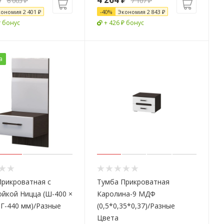
6 003
₽
7 107
₽
кономия
2 401
₽
-
40
%
Экономия
2 843
₽
₽ бонус
+ 426 ₽ бонус
а
Прикроватная с
Тумба Прикроватная
йкой Ницца (Ш-400 ×
Каролина-9 МДФ
 Г-440 мм)/Разные
(0,5*0,35*0,37)/Разные
Цвета