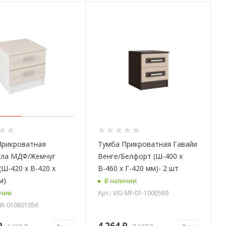
Прикроватная
Тумба Прикроватная Гавайи
эла МДФ/Жемчуг
Венге/Белфорт (Ш-400 х
(Ш-420 х В-420 х
В-460 х Г-420 мм)- 2 шт
м)
В наличии
Арт.: VIG-MF-01-1000589
ичии
-IR-010801056
₽
4 264
₽