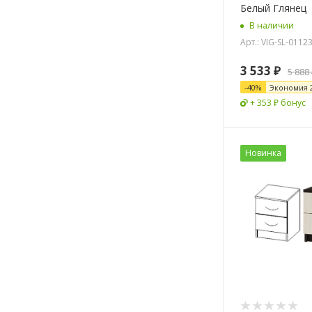
Белый Глянец
В наличии
Арт.: VIG-SL-0112
3 533
₽
5 888
-
40
%
Экономия
+ 353 ₽ бонус
Новинка