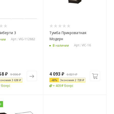
Либерти 3
Тумба Прикроватная
Модерн
Арт.: VIG-112882
ичии
Арт.: VIC-16
В наличии
58 ₽
4 093
₽
9 096 ₽
6 821
₽
кономия
3 638 ₽
-
40
%
Экономия
2 728
₽
₽ бонус
+ 409 ₽ бонус
а