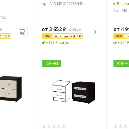
Арт.: VIG-MF-0112233445
В нал
Арт.: VI
3455
от
3 652 ₽
от
4 9
₽
6 086 ₽
2 355
₽
-
40
%
Экономия
2 434 ₽
-
40
%
Э
+ 377 ₽ бонус
+ 504 
Новинка
Новинк