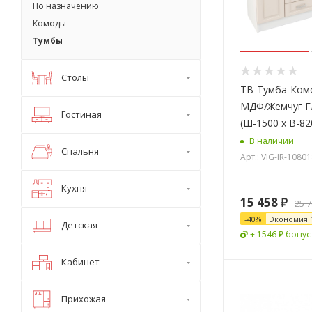
По назначению
Комоды
Тумбы
Столы
ТВ-Тумба-Ком
МДФ/Жемчуг Г
Гостиная
(Ш-1500 х В-82
В наличии
Спальня
Арт.: VIG-IR-1080
Кухня
15 458
₽
25 
-
40
%
Экономия
Детская
+ 1546 ₽ бонус
Кабинет
Прихожая