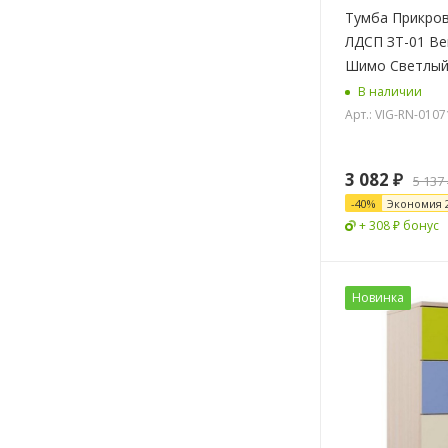
Тумба Прикров
ЛДСП ЗТ-01 Ве
В наличии
Арт.: VIG-RN-0107
3 082
₽
5 137
-
40
%
Экономия
+ 308 ₽ бонус
Новинка