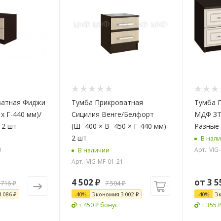
ватная Фиджи
Тумба Прикроватная
Тумба 
 х Г-440 мм)/
Сицилия Венге/Белфорт
МДФ ЗТ-
 2 шт
(Ш -400 × В -450 × Г-440 мм)-
Разные
2 шт
В нал
0
Арт.: VIG
В наличии
Арт.: VIG-MF-01-21
4 502
₽
от
3 5
 716 ₽
7 504
₽
3 086 ₽
-
40
%
Экономия
3 002
₽
-
40
%
Э
+ 450 ₽ бонус
+ 355 