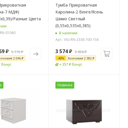
Прикроватная
Тумба Прикроватная
на-7 МДФ(
Каролина-2 Венге/Ясень
7х0,39)/Разные Цвета
Шимо Светлый
(0,55х0,535х0,385)
ичии
-RN-01060
В наличии
Арт.: VIG-RN-2338-700-158
69 ₽
3 574
₽
5 115 ₽
5 956
₽
кономия
2 046 ₽
-
40
%
Экономия
2 382
₽
₽ бонус
+ 357 ₽ бонус
а
Новинка