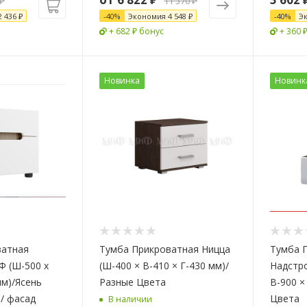
₽
11 370 ₽
2 436
₽
-
40
%
Экономия
4 548 ₽
-
40
%
Э
+ 682 ₽ бонус
+ 360 
Новинка
Новинк
ватная
Тумба Прикроватная Ницца
Тумба 
 (Ш-500 х
(Ш-400 × В-410 × Г-430 мм)/
Надстро
мм)/Ясень
Разные Цвета
В-900 ×
/ фасад
Цвета
В наличии