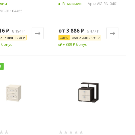
Арт.: VIG-RN-0401
ичии
В наличии
G-MF-01104455
16 ₽
от
3 886 ₽
8 194 ₽
6 477 ₽
кономия
3 278 ₽
-
40
%
Экономия
2 591 ₽
₽ бонус
+ 389 ₽ бонус
а