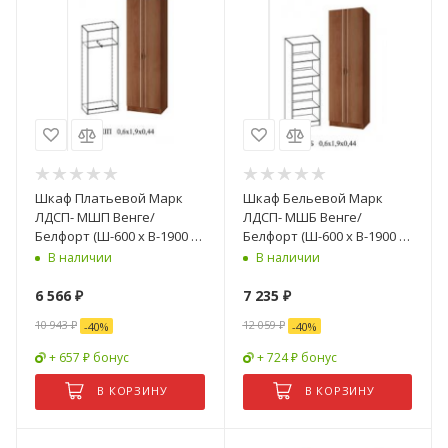
Шкаф Платьевой Марк
Шкаф Бельевой Марк
ЛДСП- МШП Венге/
ЛДСП- МШБ Венге/
Белфорт (Ш-600 х В-1900 х
Белфорт (Ш-600 х В-1900 х
Г-440 мм)
Г-440 мм)
В наличии
В наличии
6 566
₽
7 235
₽
10 943
₽
12 059
₽
-
40
%
-
40
%
+ 657 ₽ бонус
+ 724 ₽ бонус
В КОРЗИНУ
В КОРЗИНУ