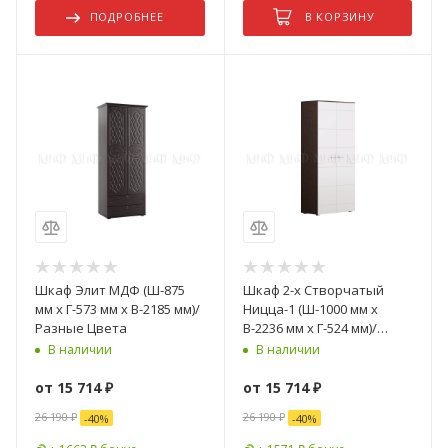
ПОДРОБНЕЕ
В КОРЗИНУ
Шкаф Элит МДФ (Ш-875
Шкаф 2-х Створчатый
мм x Г-573 мм х В-2185 мм)/
Ницца-1 (Ш-1000 мм x
Разные Цвета
В-2236 мм x Г-524 мм)/
Разные Цвета
В наличии
В наличии
от
15 714 ₽
от
15 714 ₽
26 190 ₽
26 190 ₽
-
40
%
-
40
%