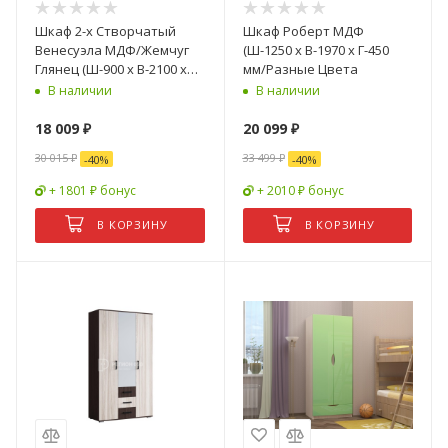
Шкаф 2-х Створчатый
Шкаф Роберт МДФ
Венесуэла МДФ/Жемчуг
(Ш-1250 х В-1970 х Г-450
Глянец (Ш-900 х В-2100 х
мм/Разные Цвета
Г-570 мм)
В наличии
В наличии
18 009
₽
20 099
₽
30 015
₽
33 499
₽
-
40
%
-
40
%
+ 1801 ₽ бонус
+ 2010 ₽ бонус
В КОРЗИНУ
В КОРЗИНУ