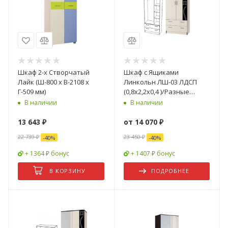
Шкаф 2-х Створчатый
Шкаф с Ящиками
Лайк (Ш-800 х В-2108 х
Линкольн ЛШ-03 ЛДСП
Г-509 мм)
(0,8х2,2х0,4 )/Разные
Цвета
В наличии
В наличии
13 643
₽
от
14 070 ₽
22 739
₽
23 450 ₽
-
40
%
-
40
%
+ 1364 ₽ бонус
+ 1407 ₽ бонус
В КОРЗИНУ
ПОДРОБНЕЕ