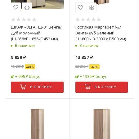
ШКАФ «ВЕГА» Ш-01 Венге/
Гостиная Маргарет №7
Дуб Молочный
Венге/Дуб Беленый
(Ш-858хВ-1856хГ-452 мм)
(Ш-800 x В-2000 x Г-500 мм)
В наличии
В наличии
9 959
₽
13 357
₽
16 599
₽
22 262
₽
-
40
%
-
40
%
+ 996 ₽ бонус
+ 1336 ₽ бонус
В КОРЗИНУ
В КОРЗИНУ