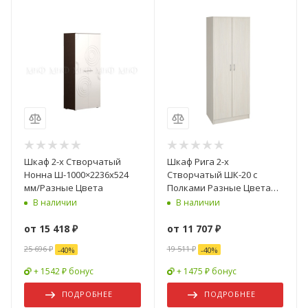
Шкаф 2-х Створчатый
Шкаф Рига 2-х
Нонна Ш-1000×2236х524
Створчатый ШК-20 с
мм/Разные Цвета
Полками Разные Цвета
(Ш-800 х В-2120 х Г-520 мм)
В наличии
В наличии
от
15 418 ₽
от
11 707 ₽
25 696 ₽
19 511 ₽
-
40
%
-
40
%
+ 1542 ₽ бонус
+ 1475 ₽ бонус
ПОДРОБНЕЕ
ПОДРОБНЕЕ