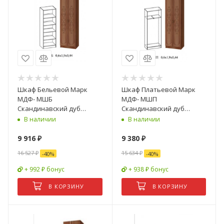
Шкаф Бельевой Марк
Шкаф Платьевой Марк
МДФ- МШБ
МДФ- МШП
Скандинавский дуб
Скандинавский дуб
белый/венге (Ш-400 х
белый/венге (Ш-400 х
В наличии
В наличии
В-1900 х Г-440 мм)
В-1900 х Г-440 мм)
9 916
₽
9 380
₽
16 527
₽
15 634
₽
-
40
%
-
40
%
+ 992 ₽ бонус
+ 938 ₽ бонус
В КОРЗИНУ
В КОРЗИНУ