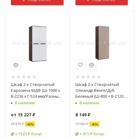
Шкаф 2-х Створчатый
Шкаф 2-х Створчатый
Каролина МДФ (Ш-1000 х
Олеандр Венге/Дуб
В-2236 х Г-524 мм)/Разные
Беленый (Ш-800 × В-2120 ×
Цвета
Г-470 мм)
В наличии
В наличии
от
15 227 ₽
8 149
₽
25 379 ₽
13 582
₽
-
40
%
-
40
%
+ 1523 ₽ бонус
+ 815 ₽ бонус