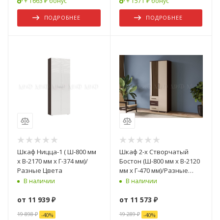
+ 1663 ₽ бонус
+ 1571 ₽ бонус
ПОДРОБНЕЕ
ПОДРОБНЕЕ
Шкаф Ницца-1 ( Ш-800 мм
Шкаф 2-х Створчатый
x В-2170 мм x Г-374 мм)/
Бостон (Ш-800 мм x В-2120
Разные Цвета
мм x Г-470 мм)/Разные
Цвета
В наличии
В наличии
от
11 939 ₽
от
11 573 ₽
19 898 ₽
19 289 ₽
-
40
%
-
40
%