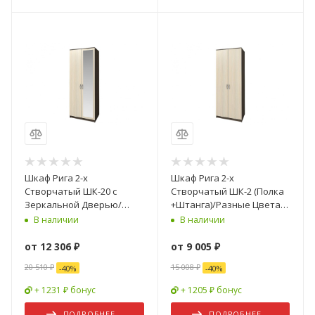
Шкаф Рига 2-х
Шкаф Рига 2-х
Створчатый ШК-20 с
Створчатый ШК-2 (Полка
Зеркальной Дверью/
+Штанга)/Разные Цвета
Разные Цвета (Ш-800 х
(Ш-800 х В-2120 х Г-520 мм)
В наличии
В наличии
В-2120 х Г-520 мм)
от
12 306 ₽
от
9 005 ₽
20 510 ₽
15 008 ₽
-
40
%
-
40
%
+ 1231 ₽ бонус
+ 1205 ₽ бонус
ПОДРОБНЕЕ
ПОДРОБНЕЕ