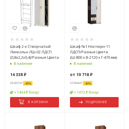
Шкаф 2-х Створчатый
Шкаф №1 Ноктюрн-11
Линкольн ЛШ-02 ЛДСП
ЛДСП/Разные Цвета
(0,8х2,2х0,4)/Разные Цвета
(Ш-800 х В-2120 х Г-470 мм)
В наличии
В наличии
14 338
₽
от
10 718 ₽
23 897
₽
17 864 ₽
-
40
%
-
40
%
+ 1434 ₽ бонус
+ 1072 ₽ бонус
В КОРЗИНУ
ПОДРОБНЕЕ