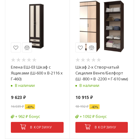
Елена ЕШ-03 Шкаф с
Шкаф 2-х Створчатый
Ящиками (Ш-600 x В-2116 x
Сицилия Венге/Белфорт
Г-460)
(Ш -800 × В -2200 × Г-610 мм)
В наличии
В наличии
9 623
₽
10 915
₽
16 039
₽
18 192
₽
-
40
%
-
40
%
+ 962 ₽ бонус
+ 1092 ₽ бонус
В КОРЗИНУ
В КОРЗИНУ