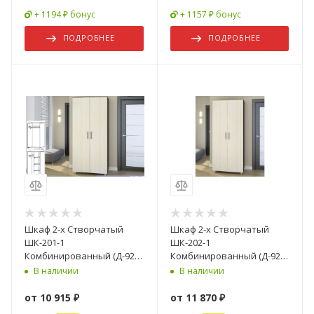
+ 1194 ₽ бонус
+ 1157 ₽ бонус
ПОДРОБНЕЕ
ПОДРОБНЕЕ
Шкаф 2-х Створчатый
Шкаф 2-х Створчатый
ШК-201-1
ШК-202-1
Комбинированный (Д-920
Комбинированный (Д-920
х В-2005 х Г-500 мм)/
х В-2005 х Г-500 мм)/
В наличии
В наличии
Разные Цвета
Разные Цвета
от
10 915 ₽
от
11 870 ₽