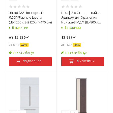
Шкаф №2 Ноктюрн-11
Шкаф 2-х Створчатый с
ЛДСП/Разные Цвета
Ящиком для Хранения
(Ш-1200 х В-2120 х Г-470 мм)
Ириска-3 МДФ (Ш-800 х
В-2000 х Г-496 мм)/Разные
В наличии
В наличии
Цвета
от
15 836 ₽
13 897
₽
26 394 ₽
23 162
₽
-
40
%
-
40
%
+ 1584 ₽ бонус
+ 1390 ₽ бонус
ПОДРОБНЕЕ
В КОРЗИНУ