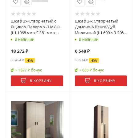
Шкаф 2х-Створчатый с
Шкаф 2-х Створчатый
Ящиком Палермо -3 МДФ
Домино-А Венге/Дуб
(Ш-1068 мм х Г-381 мм x
Молочный (Ш-600 × В-2050
В-2078 мм) Ясень Шимо
× Г-323 мм)
В наличии
В наличии
Светлый/ фасад Белый
Глянец
18 272
₽
6 548
₽
30 454
₽
10 914
₽
-
40
%
-
40
%
+ 1827 ₽ бонус
+ 655 ₽ бонус
В КОРЗИНУ
В КОРЗИНУ