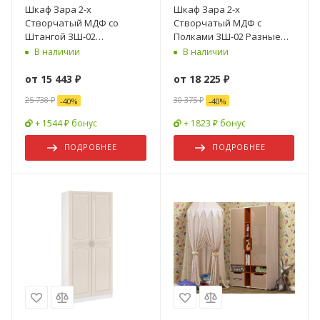
Шкаф Зара 2-х
Шкаф Зара 2-х
Створчатый МДФ со
Створчатый МДФ с
Штангой ЗШ-02
Полками ЗШ-02 Разные
(1,0х2,02х0,5)/ Разные
Цвета (1,0х2,02х0,5)
В наличии
В наличии
Цвета
от
15 443 ₽
от
18 225 ₽
25 738 ₽
30 375 ₽
-
40
%
-
40
%
+ 1544 ₽ бонус
+ 1823 ₽ бонус
ПОДРОБНЕЕ
ПОДРОБНЕЕ