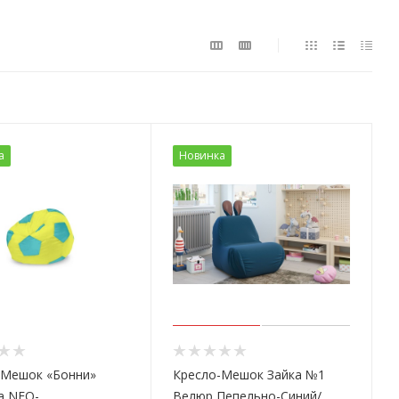
а
Новинка
-Мешок «Бонни»
Кресло-Мешок Зайка №1
а NEO-
Велюр Пепельно-Синий/