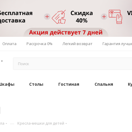
Оплата
Рассрочка 0%
Легкий возврат
Гарантия лучш
Шкафы
Столы
Гостиная
Спальня
К
—
сла
Кресла-мешки для детей