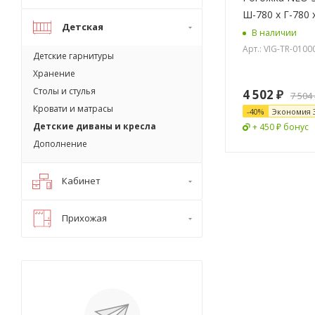
Ш-780 x Г-780 
Детская
В наличии
Арт.: VIG-TR-010
Детские гарнитуры
Хранение
Столы и стулья
4 502
₽
7 504
Кровати и матрасы
-
40
%
Экономия
Детские диваны и кресла
+ 450 ₽ бонус
Дополнение
Кабинет
Прихожая