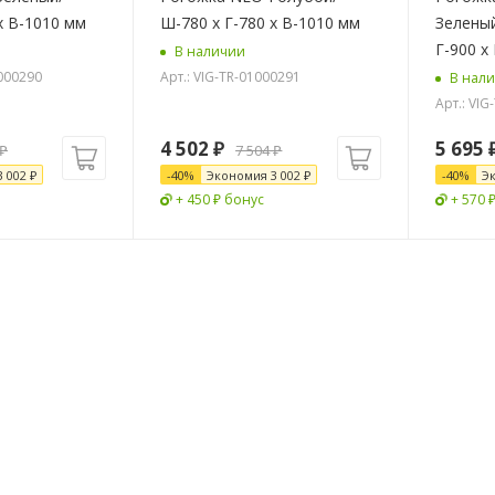
х В-1010 мм
Ш-780 x Г-780 х В-1010 мм
Зелены
Г-900 х
В наличии
0000290
Арт.: VIG-TR-01000291
В нал
Арт.: VI
4 502
₽
5 695
₽
7 504
₽
3 002
₽
-
40
%
Экономия
3 002
₽
-
40
%
Э
+ 450 ₽ бонус
+ 570 