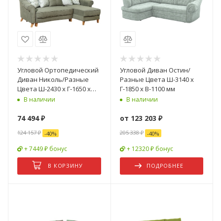
Угловой Ортопедический
Угловой Диван Остин/
Диван Николь/Разные
Разные Цвета Ш-3140 х
Цвета Ш-2430 х Г-1650 х
Г-1850 х В-1100 мм
В-930 мм
В наличии
В наличии
74 494
₽
от
123 203 ₽
124 157
₽
205 338 ₽
-
40
%
-
40
%
+ 7449 ₽ бонус
+ 12320 ₽ бонус
В КОРЗИНУ
ПОДРОБНЕЕ