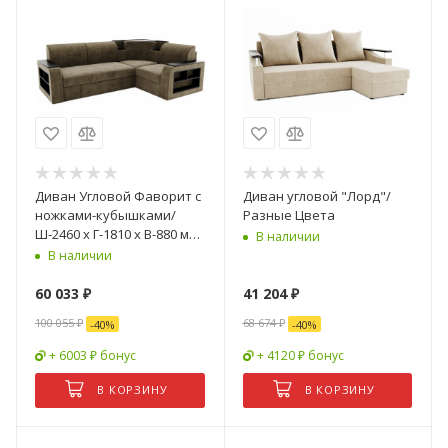
Диван Угловой Фаворит с
Диван угловой "Лорд"/
ножками-кубышками/
Разные Цвета
Ш-2460 х Г-1810 х В-880 мм/
В наличии
Спальное место Ш-1350 х
В наличии
Г-2000 мм
60 033
₽
41 204
₽
100 055
₽
68 674
₽
-
40
%
-
40
%
+ 6003 ₽ бонус
+ 4120 ₽ бонус
В КОРЗИНУ
В КОРЗИНУ