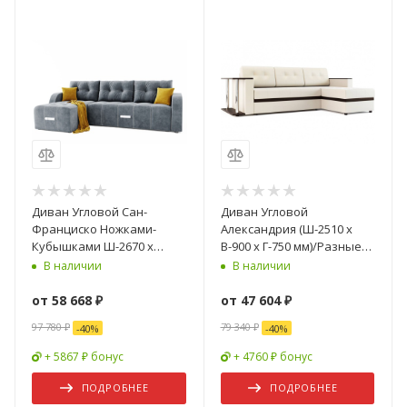
Диван Угловой Сан-
Диван Угловой
Франциско Ножками-
Александрия (Ш-2510 x
Кубышками Ш-2670 х
В-900 x Г-750 мм)/Разные
Г-1570 х В-800 мм/
Цвета
В наличии
В наличии
Спальное место Ш-1570 х
Г-2270 мм
от
58 668 ₽
от
47 604 ₽
97 780 ₽
79 340 ₽
-
40
%
-
40
%
+ 5867 ₽ бонус
+ 4760 ₽ бонус
ПОДРОБНЕЕ
ПОДРОБНЕЕ