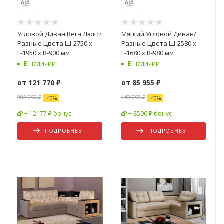
Угловой Диван Вега Люкс/
Мягкий Угловой Диван/
Разные Цвета Ш-2750 х
Разные Цвета Ш-2580 х
Г-1950 х В-900 мм
Г-1680 х В-980 мм
В наличии
В наличии
от
121 770 ₽
от
85 955 ₽
202 950 ₽
143 258 ₽
-
40
%
-
40
%
+ 12177 ₽ бонус
+ 8596 ₽ бонус
ПОДРОБНЕЕ
ПОДРОБНЕЕ