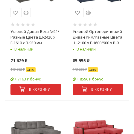
Угловой Диван Вега №21/
Угловой Ортопедический
Разные Цвета Ш-2420 х
Диван Рим/Разные Цвета
Г-1610 х В-930 мм
Ш-2100 х Г-1600/900 х В-920
мм
В наличии
В наличии
71 629
₽
85 955
₽
119 382
₽
143 258
₽
-
40
%
-
40
%
+ 7163 ₽ бонус
+ 8596 ₽ бонус
В КОРЗИНУ
В КОРЗИНУ