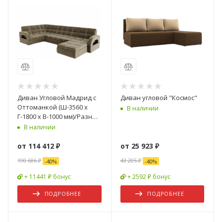
Диван Угловой Мадрид с
Диван угловой "Космос"
Оттоманкой (Ш-3560 х
В наличии
Г-1800 х В-1000 мм)/Разные
Цвета
В наличии
от
114 412 ₽
от
25 923 ₽
190 686 ₽
43 205 ₽
-
40
%
-
40
%
+ 11441 ₽ бонус
+ 2592 ₽ бонус
ПОДРОБНЕЕ
ПОДРОБНЕЕ