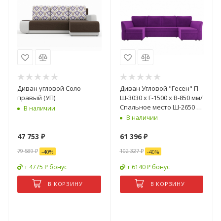
Диван угловой Соло
Диван Угловой "Гесен" П
правый (УП)
Ш-3030 х Г-1500 х В-850 мм/
Спальное место Ш-2650 х
В наличии
Г-1400 мм
В наличии
47 753
₽
61 396
₽
79 589
₽
102 327
₽
-
40
%
-
40
%
+ 4775 ₽ бонус
+ 6140 ₽ бонус
В КОРЗИНУ
В КОРЗИНУ