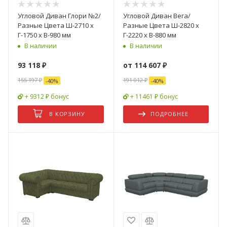
Угловой Диван Глори №2/
Угловой Диван Вега/
Разные Цвета Ш-2710 х
Разные Цвета Ш-2820 х
Г-1750 х В-980 мм
Г-2220 х В-880 мм
В наличии
В наличии
93 118
₽
от
114 607 ₽
155 197
₽
191 012 ₽
-
40
%
-
40
%
+ 9312 ₽ бонус
+ 11461 ₽ бонус
В КОРЗИНУ
ПОДРОБНЕЕ