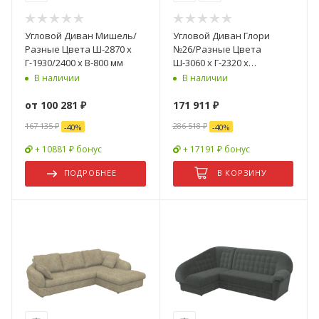
Угловой Диван Мишель/
Угловой Диван Глори
Разные Цвета Ш-2870 х
№26/Разные Цвета
Г-1930/2400 х В-800 мм
Ш-3060 х Г-2320 х
В-820/1040 мм
В наличии
В наличии
от
100 281 ₽
171 911
₽
167 135 ₽
286 518
₽
-
40
%
-
40
%
+ 10881 ₽ бонус
+ 17191 ₽ бонус
ПОДРОБНЕЕ
В КОРЗИНУ