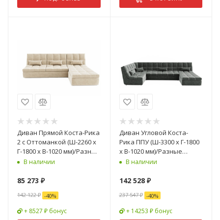
Диван Прямой Коста-Рика
Диван Угловой Коста-
2 с Оттоманкой (Ш-2260 х
Рика ППУ (Ш-3300 х Г-1800
Г-1800 х В-1020 мм)/Разные
х В-1020 мм)/Разные
Цвета
Цвета
В наличии
В наличии
85 273
₽
142 528
₽
142 122
₽
237 547
₽
-
40
%
-
40
%
+ 8527 ₽ бонус
+ 14253 ₽ бонус