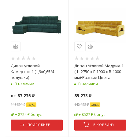
Диван угловой
Диван Угловой Мадрид-1
Камертон-1 (1,9х0,65/4
(Ш-2750 х Г-1900 х В-1000
подушки)
мм)/Разные Цвета
В наличии
В наличии
от
87 235 ₽
85 273
₽
145 391 ₽
142 122
₽
-
40
%
-
40
%
+ 8724 ₽ бонус
+ 8527 ₽ бонус
ПОДРОБНЕЕ
В КОРЗИНУ