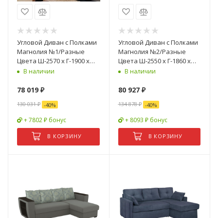
Угловой Диван с Полками
Угловой Диван с Полками
Магнолия №1/Разные
Магнолия №2/Разные
Цвета Ш-2570 х Г-1900 х
Цвета Ш-2550 х Г-1860 х
В-960 мм
В-900 мм
В наличии
В наличии
78 019
₽
80 927
₽
130 031
₽
134 878
₽
-
40
%
-
40
%
+ 7802 ₽ бонус
+ 8093 ₽ бонус
В КОРЗИНУ
В КОРЗИНУ