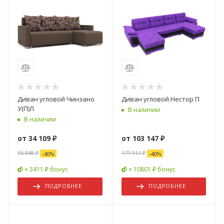
Диван угловой Чинзано
Диван угловой Нестор П
У(П)Л
В наличии
В наличии
от
34 109 ₽
от
103 147 ₽
56 848 ₽
171 911 ₽
-
40
%
-
40
%
+ 3411 ₽ бонус
+ 10801 ₽ бонус
ПОДРОБНЕЕ
ПОДРОБНЕЕ