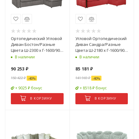
Ортопедический Угловой
Угловой Ортопедический
Диван Бостон/Разные
Диван Сандра/Разные
Цвета Ш-2300 х Г-1600/900
Цвета Ш-2180 х Г-1600/900
х В-920 мм
х В-920 мм
В наличии
В наличии
90 253
₽
85 181
₽
150 422
₽
141 969
₽
-
40
%
-
40
%
+ 9025 ₽ бонус
+ 8518 ₽ бонус
В КОРЗИНУ
В КОРЗИНУ