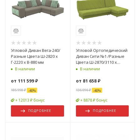
Угловой Диван Вега-240/
Угловой Ортопедический
Разные Цвета Ш-2820 х
Диван Сити №1 /Разные
Г-2220 х В-880 мм
Цвета Ш-2870/3110 х
Г-1560 х В-1020 мм
В наличии
В наличии
от
111 599 ₽
от
81 658 ₽
185 998 ₽
136 096 ₽
-
40
%
-
40
%
+ 12013 ₽ бонус
+ 8878 ₽ бонус
ПОДРОБНЕЕ
ПОДРОБНЕЕ