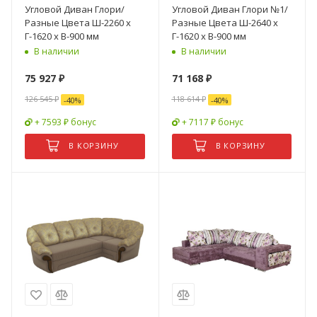
Угловой Диван Глори/
Угловой Диван Глори №1/
Разные Цвета Ш-2260 х
Разные Цвета Ш-2640 х
Г-1620 х В-900 мм
Г-1620 х В-900 мм
В наличии
В наличии
75 927
₽
71 168
₽
126 545
₽
118 614
₽
-
40
%
-
40
%
+ 7593 ₽ бонус
+ 7117 ₽ бонус
В КОРЗИНУ
В КОРЗИНУ