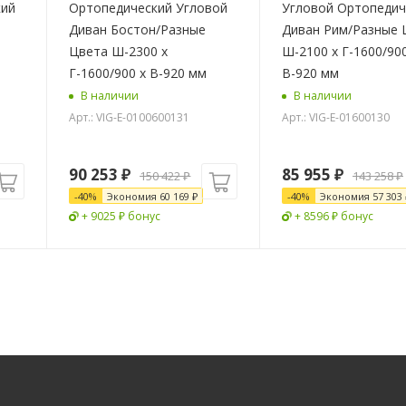
кий
Ортопедический Угловой
Угловой Ортопедич
Диван Бостон/Разные
Диван Рим/Разные 
Цвета Ш-2300 х
Ш-2100 х Г-1600/900
Г-1600/900 х В-920 мм
В-920 мм
В наличии
В наличии
Арт.: VIG-E-0100600131
Арт.: VIG-E-01600130
90 253
₽
85 955
₽
150 422
₽
143 258
₽
-
40
%
Экономия
60 169
₽
-
40
%
Экономия
57 303
+ 9025 ₽ бонус
+ 8596 ₽ бонус