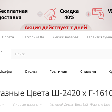
Оплата
Рассрочка 0%
Легкий возврат
Гарантия лучш
Шкафы
Столы
Гостиная
Спальня
К
азные Цвета Ш-2420 х Г-1610
—
—
ы
Угловые диваны
Угловой Диван Вега №21/Разные Цвета 