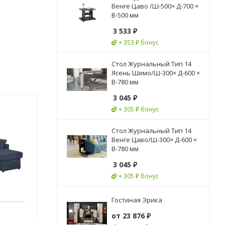
Венге Цаво /Ш-500× Д-700 ×
В-500 мм
3 533
₽
+ 353 ₽ бонус
Стол Журнальный Тип 14
Ясень Шимо/Ш-300× Д-600 ×
В-780 мм
3 045
₽
+ 305 ₽ бонус
Новинка
Новинка
Стол Журнальный Тип 14
Венге Цаво/Ш-300× Д-600 ×
В-780 мм
3 045
₽
+ 305 ₽ бонус
Гостиная Эрика
от
23 876 ₽