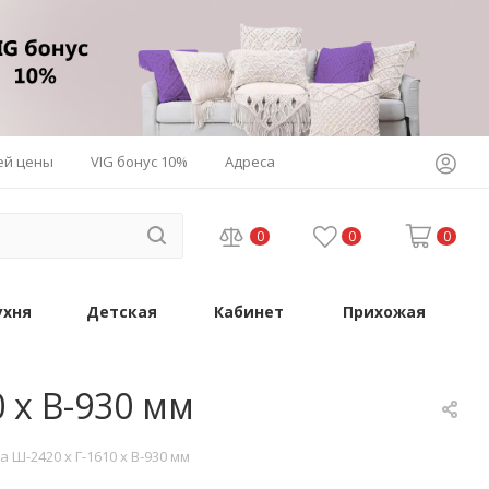
ей цены
VIG бонус 10%
Адреса
0
0
0
ухня
Детская
Кабинет
Прихожая
 х В-930 мм
Ш-2420 х Г-1610 х В-930 мм