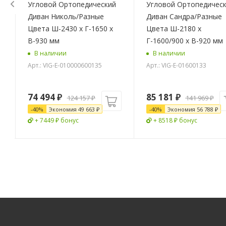
Угловой Ортопедический
Угловой Ортопедичес
Диван Николь/Разные
Диван Сандра/Разные
Цвета Ш-2430 х Г-1650 х
Цвета Ш-2180 х
В-930 мм
Г-1600/900 х В-920 мм
В наличии
В наличии
Арт.: VIG-E-010000600135
Арт.: VIG-E-01600133
74 494
₽
85 181
₽
124 157
₽
141 969
₽
-
40
%
Экономия
49 663
₽
-
40
%
Экономия
56 788
₽
+ 7449 ₽ бонус
+ 8518 ₽ бонус