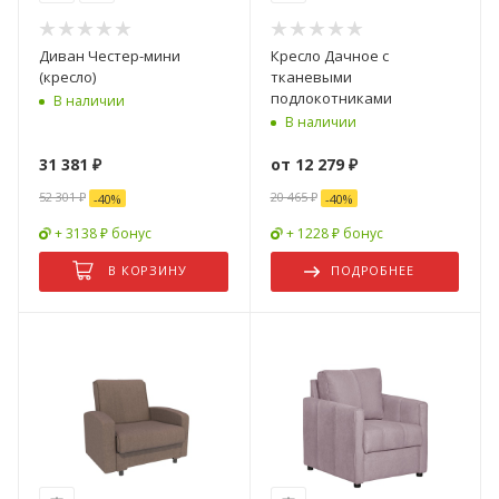
Диван Честер-мини
Кресло Дачное с
(кресло)
тканевыми
подлокотниками
В наличии
В наличии
31 381
₽
от
12 279 ₽
52 301
₽
20 465 ₽
-
40
%
-
40
%
+ 3138 ₽ бонус
+ 1228 ₽ бонус
В КОРЗИНУ
ПОДРОБНЕЕ