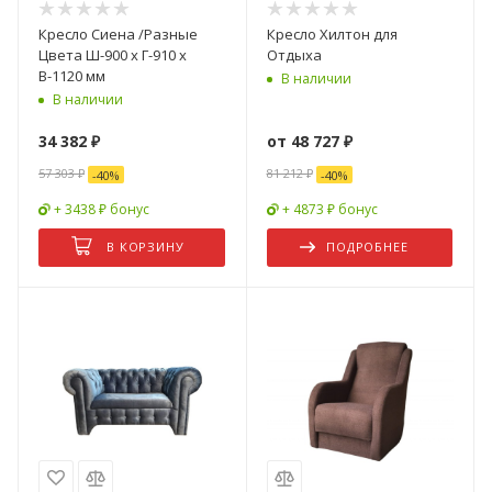
Кресло Сиена /Разные
Кресло Хилтон для
Цвета Ш-900 х Г-910 х
Отдыха
В-1120 мм
В наличии
В наличии
34 382
₽
от
48 727 ₽
57 303
₽
81 212 ₽
-
40
%
-
40
%
+ 3438 ₽ бонус
+ 4873 ₽ бонус
В КОРЗИНУ
ПОДРОБНЕЕ