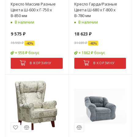
Кресло Массив Разные
Кресло Гарда/Разные
Цвета Ш-600 х Г-750 х
Цвета Ш-680 х Г-800 х
В-850 мм
В-780 мм
В наличии
В наличии
9 575
₽
18 623
₽
15 959
₽
31 039
₽
-
40
%
-
40
%
+ 958 ₽ бонус
+ 1862 ₽ бонус
В КОРЗИНУ
В КОРЗИНУ