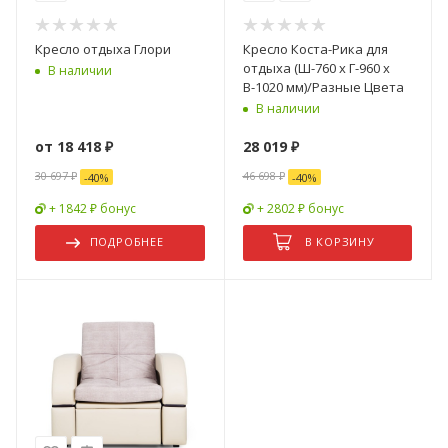
Кресло отдыха Глори
Кресло Коста-Рика для
отдыха (Ш-760 х Г-960 х
В наличии
В-1020 мм)/Разные Цвета
В наличии
от
18 418 ₽
28 019
₽
30 697 ₽
46 698
₽
-
40
%
-
40
%
+ 1842 ₽ бонус
+ 2802 ₽ бонус
ПОДРОБНЕЕ
В КОРЗИНУ