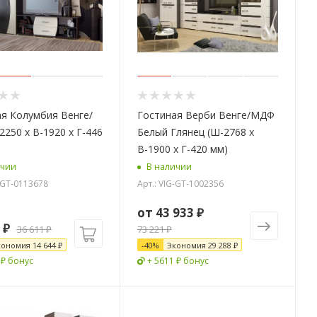
я Колумбия Венге/
Гостиная Верби Венге/МДФ
2250 х В-1920 х Г-446
Белый Глянец (Ш-2768 х
В-1900 х Г-420 мм)
ичии
В наличии
G-GT-0113678
Арт.: VIG-GT-1002356
от
43 933 ₽
₽
36 611
₽
73 221 ₽
кономия
14 644
₽
-
40
%
Экономия
29 288 ₽
 ₽ бонус
+ 5611 ₽ бонус