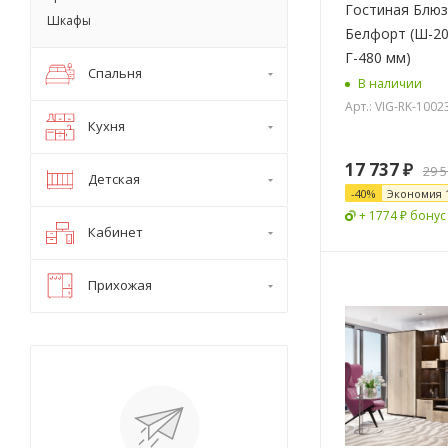
Гостиная Блюз
Шкафы
Белфорт (Ш-20
Г-480 мм)
Спальня
В наличии
Арт.: VIG-RK-1002
Кухня
17 737
₽
29 
Детская
-
40
%
Экономия
+ 1774 ₽ бонус
Кабинет
Прихожая