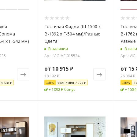
дея
Гостиная Фиджи (Ш-1500 х
Гостина
\Сонома
В-1892 х Г-504 мм)/Разные
В-1762 
54 х Г-542 мм)
Цвета
Разные
В наличии
В нал
0235
Арт.: VIG-MF-015524
Арт.: VI
от
10 915 ₽
от
15 
18 192 ₽
26 394 ₽
18 628 ₽
-
40
%
Экономия
7 277 ₽
-
40
%
Э
+ 1092 ₽ бонус
+ 1584