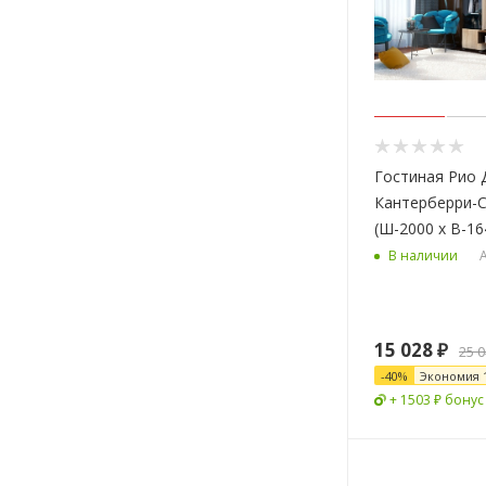
Гостиная Рио 
Кантерберри-
(Ш-2000 х В-16
А
В наличии
15 028
₽
25 
-
40
%
Экономия
+ 1503 ₽ бонус