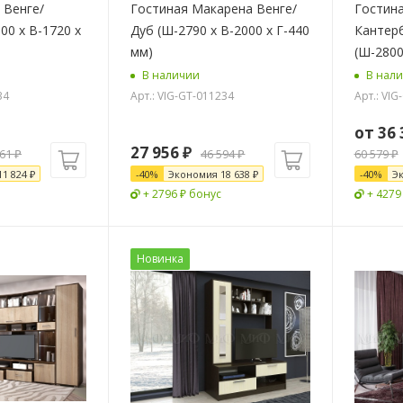
 Венге/
Гостиная Макарена Венге/
Гостин
00 х В-1720 х
Дуб (Ш-2790 х В-2000 х Г-440
Кантер
мм)
(Ш-2800
В наличии
В нал
34
Арт.: VIG-GT-011234
Арт.: VI
от
36 
27 956
₽
561
₽
46 594
₽
60 579 ₽
11 824
₽
-
40
%
Экономия
18 638
₽
-
40
%
Э
+ 2796 ₽ бонус
+ 4279
Новинка