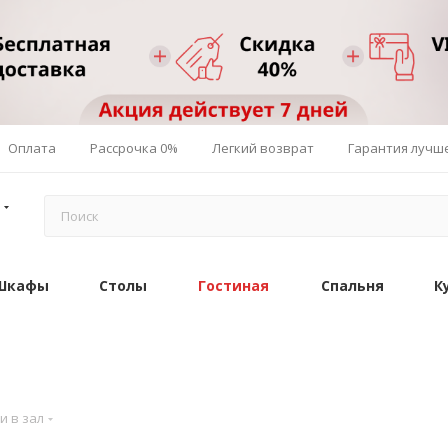
Оплата
Рассрочка 0%
Легкий возврат
Гарантия лучш
Шкафы
Столы
Гостиная
Спальня
К
и в зал