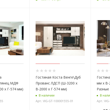
а
Гостиная Коста Венге\Дуб
Гостина
Глянец МДФ
Прованс ЛДСП (Ш-3200 х
мм x В-
00 х Г-574 мм)
В-2000 х Г-574 мм)
Разные
В наличии
В нал
555
Арт.: VIG-GT-100001555-01
Арт.: VI