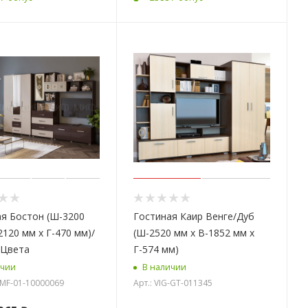
я Бостон (Ш-3200
Гостиная Каир Венге/Дуб
2120 мм x Г-470 мм)/
(Ш-2520 мм х В-1852 мм х
 Цвета
Г-574 мм)
ичии
В наличии
G-MF-01-10000069
Арт.: VIG-GT-011345