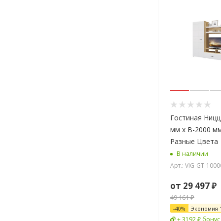
Гостиная Ницц
мм x В-2000 мм
Разные Цвета
В наличии
Арт.: VIG-GT-100
от
29 497 ₽
49 161 ₽
-
40
%
Экономия
+ 3192 ₽ бонус