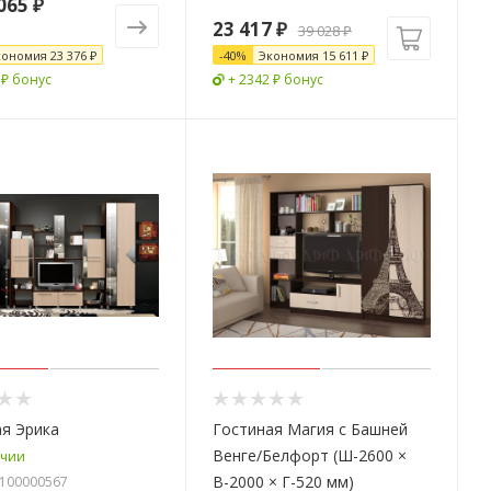
065 ₽
23 417
₽
39 028
₽
кономия
23 376 ₽
-
40
%
Экономия
15 611
₽
 ₽ бонус
+ 2342 ₽ бонус
я Эрика
Гостиная Магия с Башней
Венге/Белфорт (Ш-2600 ×
ичии
В-2000 × Г-520 мм)
G-100000567