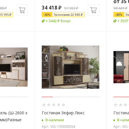
от
35 
34 418
₽
988
₽
57 363
₽
58 441 ₽
25 195
₽
-
40
%
Экономия
22 945
₽
-
40
%
Э
+ 3442 ₽ бонус
+ 3507
ель (Ш-2600 х
Гостиная Зефир Люкс
Гостина
0 мм)Разные
В наличии
В нал
Арт.: VIG-100000564
Арт.: VI