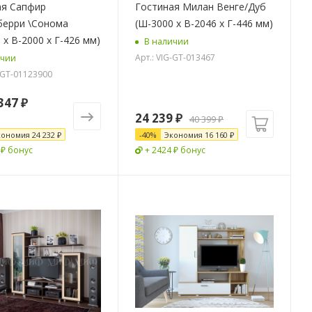
ая Сапфир
Гостиная Милан Венге/Дуб
берри \Сонома
(Ш-3000 х В-2046 х Г-446 мм)
 х В-2000 х Г-426 мм)
В наличии
Арт.: VIG-GT-013467
ичии
G-GT-01123900
347 ₽
24 239
₽
40 399
₽
кономия
24 232 ₽
-
40
%
Экономия
16 160
₽
 ₽ бонус
+ 2424 ₽ бонус