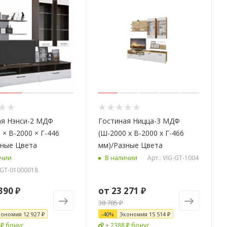
ая Нэнси-2 МДФ
Гостиная Ницца-3 МДФ
 × В-2000 × Г-446
(Ш-2000 х В-2000 х Г-466
зные Цвета
мм)/Разные Цвета
Арт.: VIG-GT-1004
ичии
В наличии
G-GT-01000018
390 ₽
от
23 271 ₽
38 785 ₽
кономия
12 927 ₽
-
40
%
Экономия
15 514 ₽
 ₽ бонус
+ 2388 ₽ бонус