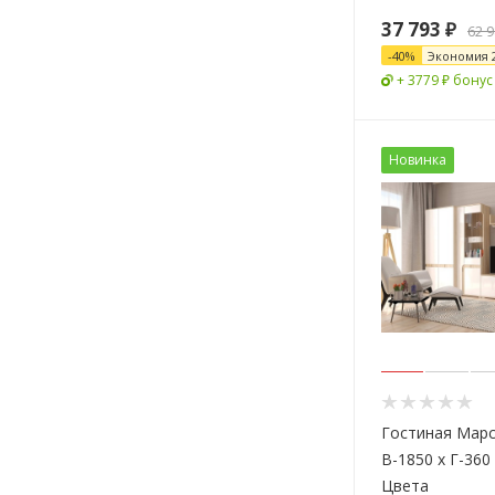
37 793
₽
62 
-
40
%
Экономия
+ 3779 ₽ бонус
Новинка
Гостиная Марс
В-1850 х Г-36
Цвета