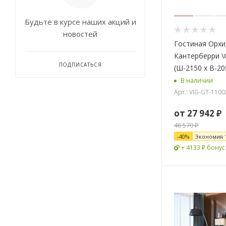
Будьте в курсе наших акций и
новостей
Гостиная Орхи
Кантерберри 
ПОДПИСАТЬСЯ
(Ш-2150 х В-20
В наличии
Арт.: VIG-GT-110
от
27 942 ₽
46 570 ₽
-
40
%
Экономия
+ 4133 ₽ бонус