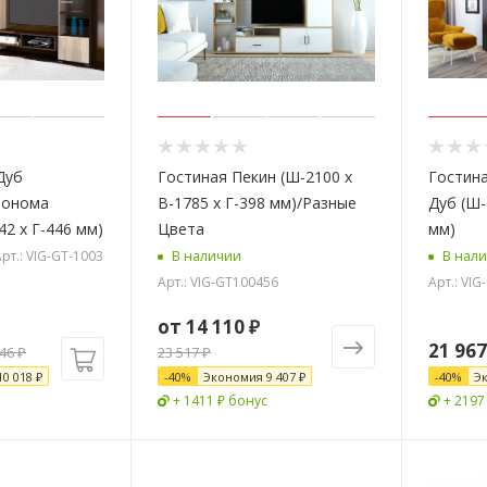
Дуб
Гостиная Пекин (Ш-2100 х
Гостина
Сонома
В-1785 х Г-398 мм)/Разные
Дуб (Ш-
42 х Г-446 мм)
Цвета
мм)
рт.: VIG-GT-1003
В наличии
В нал
Арт.: VIG-GT100456
Арт.: VI
от
14 110 ₽
21 967
046
₽
23 517 ₽
10 018
₽
-
40
%
Экономия
9 407 ₽
-
40
%
Э
+ 1411 ₽ бонус
+ 2197