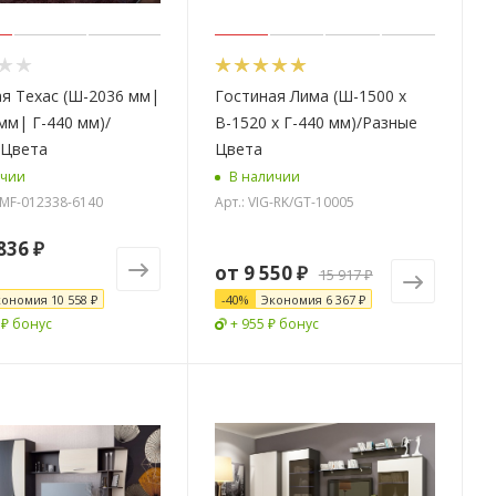
я Техас (Ш-2036 мм|
Гостиная Лима (Ш-1500 x
мм| Г-440 мм)/
В-1520 x Г-440 мм)/Разные
 Цвета
Цвета
ичии
В наличии
G-MF-012338-6140
Арт.: VIG-RK/GT-10005
836 ₽
от
9 550 ₽
15 917 ₽
кономия
10 558 ₽
-
40
%
Экономия
6 367 ₽
 ₽ бонус
+ 955 ₽ бонус