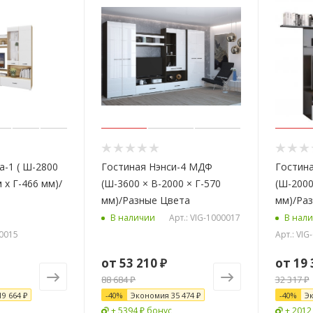
а-1 ( Ш-2800
Гостиная Нэнси-4 МДФ
Гостин
 x Г-466 мм)/
(Ш-3600 × В-2000 × Г-570
(Ш-2000
мм)/Разные Цвета
мм)/Ра
Арт.: VIG-1000017
В наличии
В нал
00015
Арт.: VI
от
53 210 ₽
от
19 
88 684 ₽
32 317 ₽
19 664 ₽
-
40
%
Экономия
35 474 ₽
-
40
%
Э
+ 5394 ₽ бонус
+ 2012