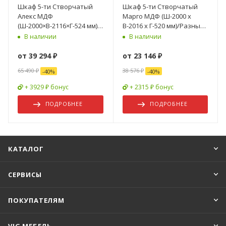
Шкаф 5-ти Створчатый
Шкаф 5-ти Створчатый
Алекс МДФ
Марго МДФ (Ш-2000 x
(Ш-2000×В-2116×Г-524 мм)/
В-2016 x Г-520 мм)/Разные
Разные Цвета
Цвета
В наличии
В наличии
от
39 294 ₽
от
23 146 ₽
65 490 ₽
38 576 ₽
-
40
%
-
40
%
+ 3929 ₽ бонус
+ 2315 ₽ бонус
ПОДРОБНЕЕ
ПОДРОБНЕЕ
КАТАЛОГ
СЕРВИСЫ
ПОКУПАТЕЛЯМ