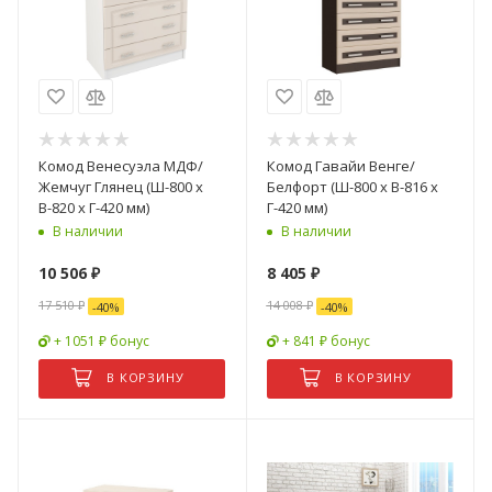
Комод Венесуэла МДФ/
Комод Гавайи Венге/
Жемчуг Глянец (Ш-800 х
Белфорт (Ш-800 х В-816 х
В-820 х Г-420 мм)
Г-420 мм)
В наличии
В наличии
10 506
₽
8 405
₽
17 510
₽
14 008
₽
-
40
%
-
40
%
+ 1051 ₽ бонус
+ 841 ₽ бонус
В КОРЗИНУ
В КОРЗИНУ