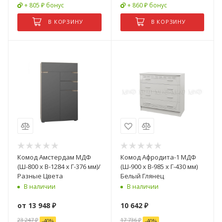
+ 805 ₽ бонус
+ 860 ₽ бонус
В КОРЗИНУ
В КОРЗИНУ
Комод Амстердам МДФ
Комод Афродита-1 МДФ
(Ш-800 х В-1284 х Г-376 мм)/
(Ш-900 x В-985 x Г-430 мм)
Разные Цвета
Белый Глянец
В наличии
В наличии
от
13 948 ₽
10 642
₽
23 247 ₽
17 736
₽
-
40
%
-
40
%