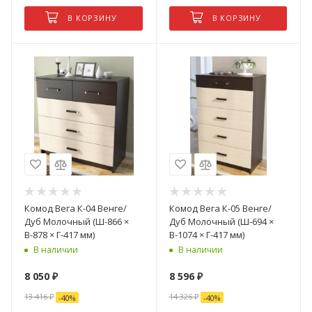
В КОРЗИНУ
В КОРЗИНУ
Комод Вега К-04 Венге/
Комод Вега К-05 Венге/
Дуб Молочный (Ш-866 ×
Дуб Молочный (Ш-694 ×
В-878 × Г-417 мм)
В-1074 × Г-417 мм)
В наличии
В наличии
8 050
₽
8 596
₽
13 416
₽
14 326
₽
-
40
%
-
40
%