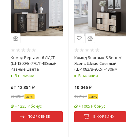
Комод Бергамо-6 ЛДСП
Комод Бергамо-8 Венге/
(Ш-1300/В-770/Г-438мм)/
Ясень Шимо Светлый
Разные Цвета
(Ш-1082/В-952/Г-430мм)
В наличии
В наличии
от
12 351 ₽
10 046
₽
20 585 ₽
16 743
₽
-
40
%
-
40
%
+ 1235 ₽ бонус
+ 1005 ₽ бонус
ПОДРОБНЕЕ
В КОРЗИНУ