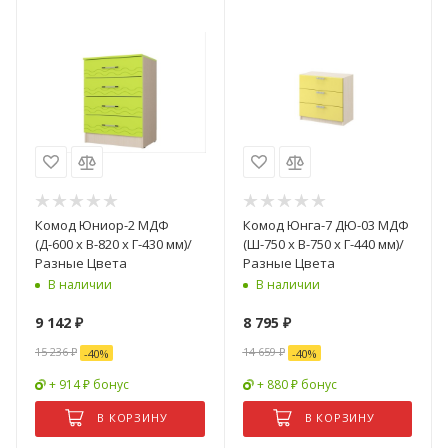
Комод Юниор-2 МДФ
Комод Юнга-7 ДЮ-03 МДФ
(Д-600 х В-820 х Г-430 мм)/
(Ш-750 x В-750 x Г-440 мм)/
Разные Цвета
Разные Цвета
В наличии
В наличии
9 142
₽
8 795
₽
15 236
₽
14 659
₽
-
40
%
-
40
%
+ 914 ₽ бонус
+ 880 ₽ бонус
В КОРЗИНУ
В КОРЗИНУ