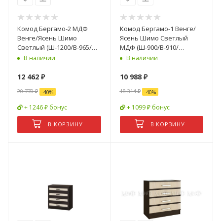
Комод Бергамо-2 МДФ
Комод Бергамо-1 Венге/
Венге/Ясень Шимо
Ясень Шимо Светлый
Светлый (Ш-1200/В-965/
МДФ (Ш-900/В-910/
Г-440мм)
Г-440мм)
В наличии
В наличии
12 462
₽
10 988
₽
20 770
₽
18 314
₽
-
40
%
-
40
%
+ 1246 ₽ бонус
+ 1099 ₽ бонус
В КОРЗИНУ
В КОРЗИНУ