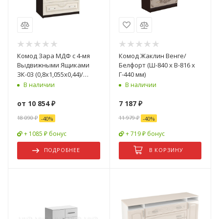
Комод Зара МДФ с 4-мя
Комод Жаклин Венге/
Выдвижными Ящиками
Белфорт (Ш-840 х В-816 х
ЗК-03 (0,8х1,055х0,44)/
Г-440 мм)
Разные Цвета
В наличии
В наличии
от
10 854 ₽
7 187
₽
18 090 ₽
11 979
₽
-
40
%
-
40
%
+ 1085 ₽ бонус
+ 719 ₽ бонус
ПОДРОБНЕЕ
В КОРЗИНУ