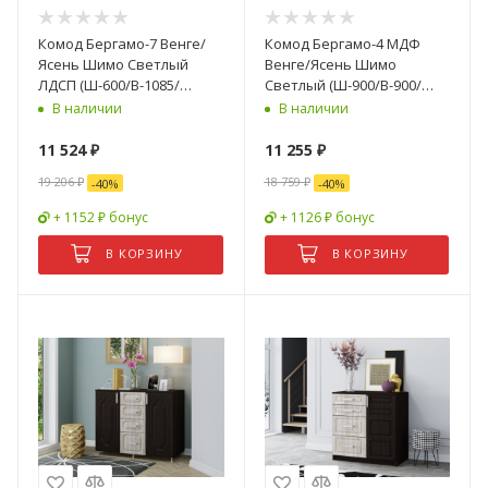
Комод Бергамо-7 Венге/
Комод Бергамо-4 МДФ
Ясень Шимо Светлый
Венге/Ясень Шимо
ЛДСП (Ш-600/В-1085/
Светлый (Ш-900/В-900/
Г-440мм)
Г-520мм)
В наличии
В наличии
11 524
₽
11 255
₽
19 206
₽
18 759
₽
-
40
%
-
40
%
+ 1152 ₽ бонус
+ 1126 ₽ бонус
В КОРЗИНУ
В КОРЗИНУ