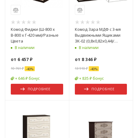
Комод Фиджи (Ш-800 х
Комод Зара МДФ с 3-мя
В-800 х Г-420 мм)/Разные
Выдвижными Ящиками
Цвета
ЗК-02 (0,8х0,82х0,44)/
Разные Цвета
В наличии
В наличии
от
6 457 ₽
от
8 346 ₽
10 761 ₽
13 910 ₽
-
40
%
-
40
%
+ 646 ₽ бонус
+ 835 ₽ бонус
ПОДРОБНЕЕ
ПОДРОБНЕЕ