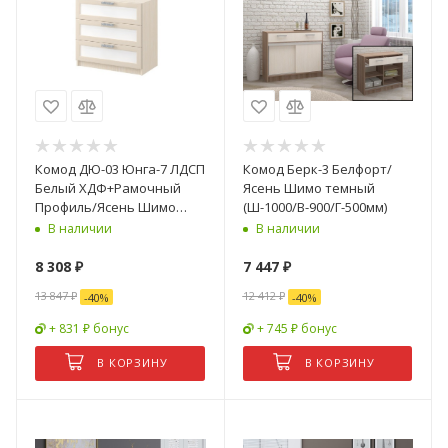
Комод ДЮ-03 Юнга-7 ЛДСП
Комод Берк-3 Белфорт/
Белый ХДФ+Рамочный
Ясень Шимо темный
Профиль/Ясень Шимо
(Ш-1000/В-900/Г-500мм)
Светлый (Д-750 x В-770 x
В наличии
В наличии
Г-440 мм)
8 308
₽
7 447
₽
13 847
₽
12 412
₽
-
40
%
-
40
%
+ 831 ₽ бонус
+ 745 ₽ бонус
В КОРЗИНУ
В КОРЗИНУ