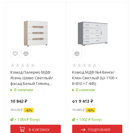
Комод Палермо МДФ
Комод МДФ №4 Венге/
Ясень Шимо Светлый/
Клен Светлый (Ш-1100 ×
фасад Белый Глянец
В-810 × Г-445)
(Ш-900 х Г-430 x В-1110 мм)
В наличии
В наличии
10 842
₽
от
9 413 ₽
18 070
₽
15 689 ₽
-
40
%
-
40
%
+ 1084 ₽ бонус
+ 1002 ₽ бонус
В КОРЗИНУ
ПОДРОБНЕЕ