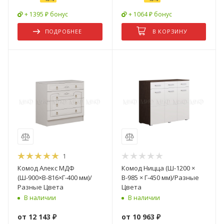
+ 1395 ₽ бонус
+ 1064 ₽ бонус
ПОДРОБНЕЕ
В КОРЗИНУ
1
Комод Алекс МДФ
Комод Ницца (Ш-1200 ×
(Ш-900×В-816×Г-400 мм)/
В-985 × Г-450 мм)/Разные
Разные Цвета
Цвета
В наличии
В наличии
от
12 143 ₽
от
10 963 ₽