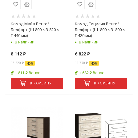
Комод Майа Венге/
Комод Сицилия Венге/
Белфорт (Ш-800 × В-820 ×
Белфорт (Ш -800 × В -800 ×
Г-440 мм)
Г-420 мм)
В наличии
В наличии
8 112
₽
6 822
₽
13 520
₽
11 370
₽
-
40
%
-
40
%
+ 811 ₽ бонус
+ 682 ₽ бонус
В КОРЗИНУ
В КОРЗИНУ