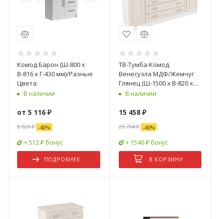
Комод Барон (Ш-800 х
ТВ-Тумба-Комод
В-816 х Г-430 мм)/Разные
Венесуэла МДФ/Жемчуг
Цвета
Глянец (Ш-1500 х В-820 х
Г-420 мм)
В наличии
В наличии
от
5 116 ₽
15 458
₽
8 526 ₽
25 764
₽
-
40
%
-
40
%
+ 512 ₽ бонус
+ 1546 ₽ бонус
ПОДРОБНЕЕ
В КОРЗИНУ