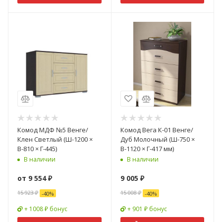
Комод МДФ №5 Венге/
Комод Вега К-01 Венге/
Клен Светлый (Ш-1200 ×
Дуб Молочный (Ш-750 ×
В-810 × Г-445)
В-1120 × Г-417 мм)
В наличии
В наличии
от
9 554 ₽
9 005
₽
15 923 ₽
15 008
₽
-
40
%
-
40
%
+ 1008 ₽ бонус
+ 901 ₽ бонус