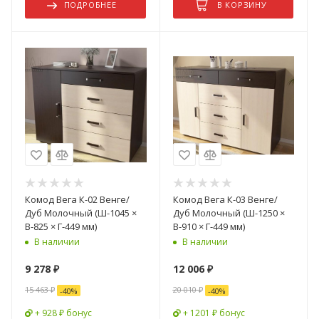
ПОДРОБНЕЕ
В КОРЗИНУ
Комод Вега К-02 Венге/
Комод Вега К-03 Венге/
Дуб Молочный (Ш-1045 ×
Дуб Молочный (Ш-1250 ×
В-825 × Г-449 мм)
В-910 × Г-449 мм)
В наличии
В наличии
9 278
₽
12 006
₽
15 463
₽
20 010
₽
-
40
%
-
40
%
+ 928 ₽ бонус
+ 1201 ₽ бонус