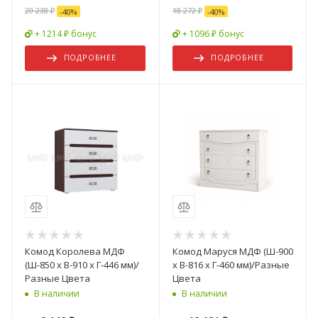
20 238 ₽
18 272 ₽
-
40
%
-
40
%
+ 1214 ₽ бонус
+ 1096 ₽ бонус
ПОДРОБНЕЕ
ПОДРОБНЕЕ
Комод Королева МДФ
Комод Маруся МДФ (Ш-900
(Ш-850 х В-910 х Г-446 мм)/
x В-816 x Г-460 мм)/Разные
Разные Цвета
Цвета
В наличии
В наличии