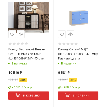
Комод Бергамо-9 Венге/
Комод Юнга-М МДФ
Ясень Шимо Светлый
(Ш-1000 x В-800 x Г-420 мм)/
(Ш-1310/В-915/Г-445 мм)
Разные Цвета
В наличии
В наличии
10 510
₽
9 581
₽
17 516
₽
15 969
₽
-
40
%
-
40
%
+ 1051 ₽ бонус
+ 958 ₽ бонус
В КОРЗИНУ
В КОРЗИНУ