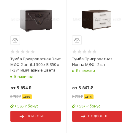
Тумба Прикроватная Элит
Тумба Прикроватная
МДФ-2 шт (Ш-500 х В-350 х
Нонна МДФ - 2 шт
Г-374 мм)/Разные Цвета
В наличии
В наличии
от
5 854 ₽
от
5 867 ₽
9 757 ₽
9 778 ₽
-
40
%
-
40
%
+ 585 ₽ бонус
+ 587 ₽ бонус
ПОДРОБНЕЕ
ПОДРОБНЕЕ