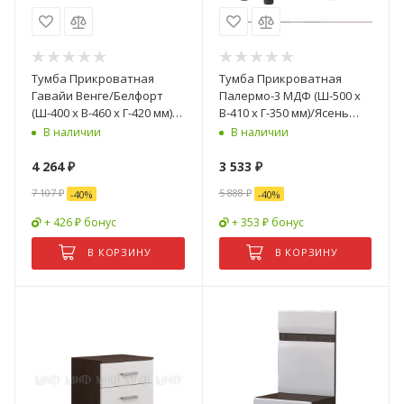
Тумба Прикроватная
Тумба Прикроватная
Гавайи Венге/Белфорт
Палермо-3 МДФ (Ш-500 х
(Ш-400 х В-460 х Г-420 мм)- 2
В-410 х Г-350 мм)/Ясень
шт
Шимо Светлый/ фасад
В наличии
В наличии
Белый Глянец
4 264
₽
3 533
₽
7 107
₽
5 888
₽
-
40
%
-
40
%
+ 426 ₽ бонус
+ 353 ₽ бонус
В КОРЗИНУ
В КОРЗИНУ