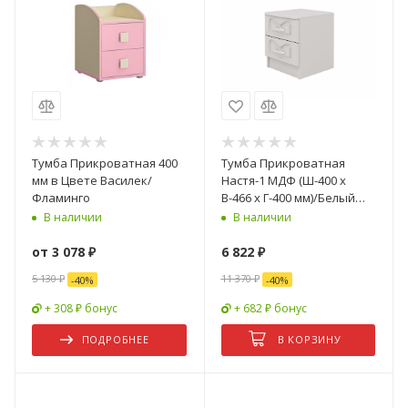
Тумба Прикроватная 400
Тумба Прикроватная
мм в Цвете Василек/
Настя-1 МДФ (Ш-400 x
Фламинго
В-466 x Г-400 мм)/Белый
Глянец- 2 шт
В наличии
В наличии
от
3 078 ₽
6 822
₽
5 130 ₽
11 370
₽
-
40
%
-
40
%
+ 308 ₽ бонус
+ 682 ₽ бонус
ПОДРОБНЕЕ
В КОРЗИНУ