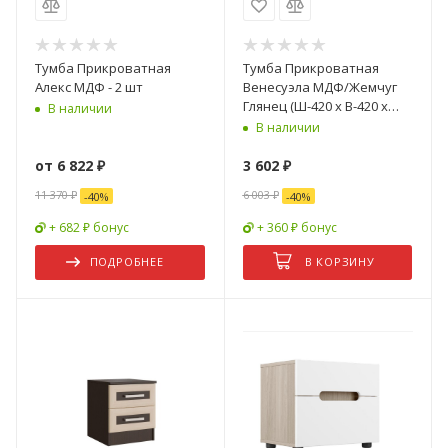
Тумба Прикроватная
Тумба Прикроватная
Алекс МДФ - 2 шт
Венесуэла МДФ/Жемчуг
Глянец (Ш-420 х В-420 х
В наличии
Г-400 мм)
В наличии
от
6 822 ₽
3 602
₽
11 370 ₽
6 003
₽
-
40
%
-
40
%
+ 682 ₽ бонус
+ 360 ₽ бонус
ПОДРОБНЕЕ
В КОРЗИНУ