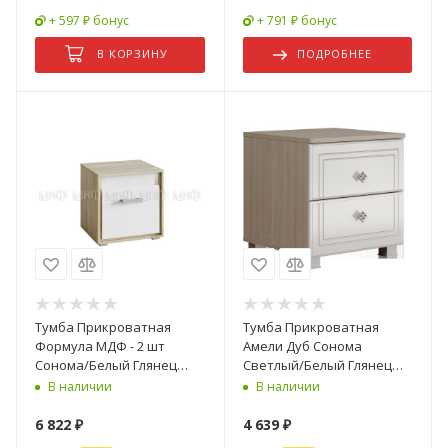
+ 597 ₽ бонус
+ 791 ₽ бонус
В КОРЗИНУ
ПОДРОБНЕЕ
Тумба Прикроватная
Тумба Прикроватная
Формула МДФ - 2 шт
Амели Дуб Сонома
Сонома/Белый Глянец
Светлый/Белый Глянец
(Ш-500 мм x В-506 мм x
(Ш-450 х В-471 х Г-453 мм)
В наличии
В наличии
Г-464 мм)
6 822
₽
4 639
₽