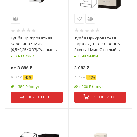
Тумба Прикроватная
Тумба Прикроватная
Каролина-9 МДФ
Зара ЛДСП ЗТ-01 Венге/
(0,5*0,35*0,37)/Разные
Ясень Шимо Светлый
Цвета
(0,4х0,52х0,4)
В наличии
В наличии
от
3 886 ₽
3 082
₽
6 477 ₽
5 137
₽
-
40
%
-
40
%
+ 389 ₽ бонус
+ 308 ₽ бонус
ПОДРОБНЕЕ
В КОРЗИНУ