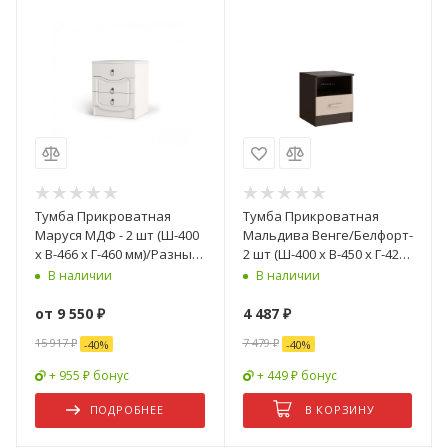
Тумба Прикроватная
Тумба Прикроватная
Маруся МДФ - 2 шт (Ш-400
Мальдива Венге/Белфорт-
x В-466 x Г-460 мм)/Разные
2 шт (Ш-400 х В-450 х Г-420
Цвета
мм)-2 шт
В наличии
В наличии
от
9 550 ₽
4 487
₽
15 917 ₽
7 479
₽
-
40
%
-
40
%
+ 955 ₽ бонус
+ 449 ₽ бонус
ПОДРОБНЕЕ
В КОРЗИНУ