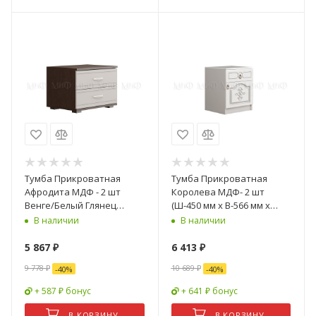
Тумба Прикроватная
Тумба Прикроватная
Афродита МДФ - 2 шт
Королева МДФ- 2 шт
Венге/Белый Глянец
(Ш-450 мм x В-566 мм x
(Ш-400 x В-466 x Г-400 мм)
Г-420 мм)
В наличии
В наличии
5 867
₽
6 413
₽
9 778
₽
10 689
₽
-
40
%
-
40
%
+ 587 ₽ бонус
+ 641 ₽ бонус
В КОРЗИНУ
В КОРЗИНУ