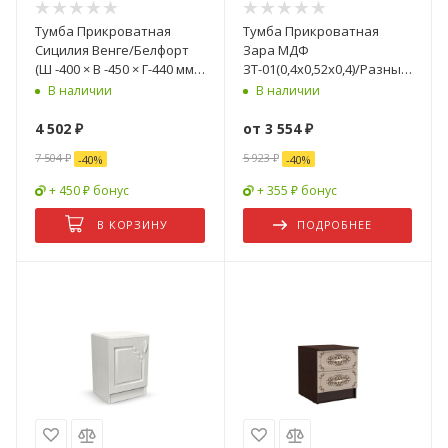
Тумба Прикроватная
Тумба Прикроватная
Сицилия Венге/Белфорт
Зара МДФ
(Ш -400 × В -450 × Г-440 мм)-
ЗТ-01(0,4х0,52х0,4)/Разные
2 шт
Цвета
В наличии
В наличии
4 502
₽
от
3 554 ₽
7 504
₽
5 923 ₽
-
40
%
-
40
%
+ 450 ₽ бонус
+ 355 ₽ бонус
В КОРЗИНУ
ПОДРОБНЕЕ