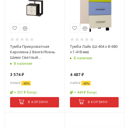
Тумба Прикроватная
Тумба Лайк (Ш-404 х В-680
Каролина-2 Венге/Ясень
х Г-418 мм)
Шимо Светлый
В наличии
(0,55х0,535х0,385)
В наличии
3 574
₽
4 487
₽
5 956
₽
7 479
₽
-
40
%
-
40
%
+ 357 ₽ бонус
+ 449 ₽ бонус
В КОРЗИНУ
В КОРЗИНУ