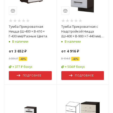
Тумба Прикроватная
Тумба Прикроватная с
Ницца (Ш-400 × В-410 ×
Надстройкой Ницца
Г-430 мм)/Разные Цвета
(Ш-400 × В-900 × Г-440 мм)/
Разные Цвета
В наличии
В наличии
от
3 652 ₽
от
4 916 ₽
6 086 ₽
8 194 ₽
-
40
%
-
40
%
+ 377 ₽ бонус
+ 504 ₽ бонус
ПОДРОБНЕЕ
ПОДРОБНЕЕ