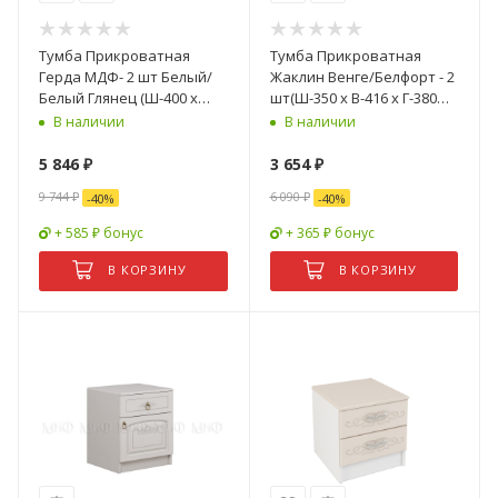
Тумба Прикроватная
Тумба Прикроватная
Герда МДФ- 2 шт Белый/
Жаклин Венге/Белфорт - 2
Белый Глянец (Ш-400 x
шт(Ш-350 х В-416 х Г-380
В-566 x Г-350 мм)
мм)
В наличии
В наличии
5 846
₽
3 654
₽
9 744
₽
6 090
₽
-
40
%
-
40
%
+ 585 ₽ бонус
+ 365 ₽ бонус
В КОРЗИНУ
В КОРЗИНУ