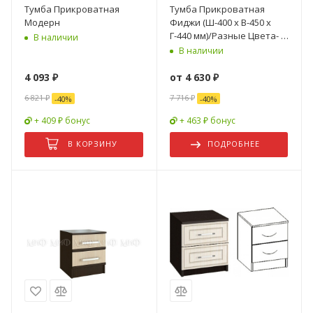
Тумба Прикроватная
Тумба Прикроватная
Модерн
Фиджи (Ш-400 х В-450 х
Г-440 мм)/Разные Цвета- 2
В наличии
шт
В наличии
4 093
₽
от
4 630 ₽
6 821
₽
7 716 ₽
-
40
%
-
40
%
+ 409 ₽ бонус
+ 463 ₽ бонус
В КОРЗИНУ
ПОДРОБНЕЕ