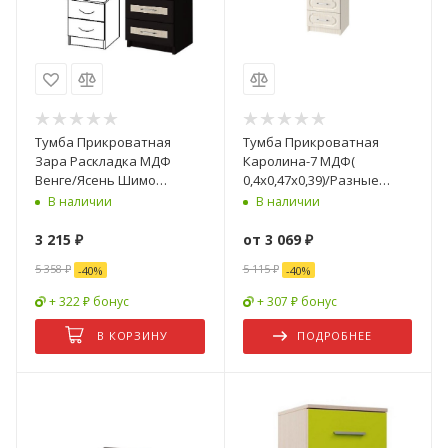
Тумба Прикроватная
Тумба Прикроватная
Зара Раскладка МДФ
Каролина-7 МДФ(
Венге/Ясень Шимо
0,4х0,47х0,39)/Разные
Светлый ЗТ-01
Цвета
В наличии
В наличии
/0,4х0,52х0,4
3 215
₽
от
3 069 ₽
5 358
₽
5 115 ₽
-
40
%
-
40
%
+ 322 ₽ бонус
+ 307 ₽ бонус
В КОРЗИНУ
ПОДРОБНЕЕ