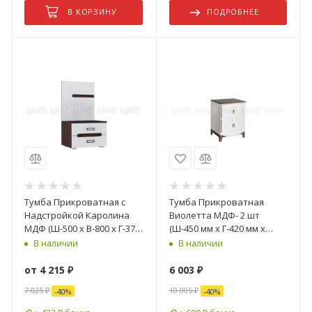
В КОРЗИНУ
ПОДРОБНЕЕ
Тумба Прикроватная с
Тумба Прикроватная
Надстройкой Каролина
Виолетта МДФ- 2 шт
МДФ (Ш-500 х В-800 х Г-374
(Ш-450 мм x Г-420 мм х
мм)/Разные Цвета
В-596 мм)
В наличии
В наличии
от
4 215 ₽
6 003
₽
7 025 ₽
10 005
₽
-
40
%
-
40
%