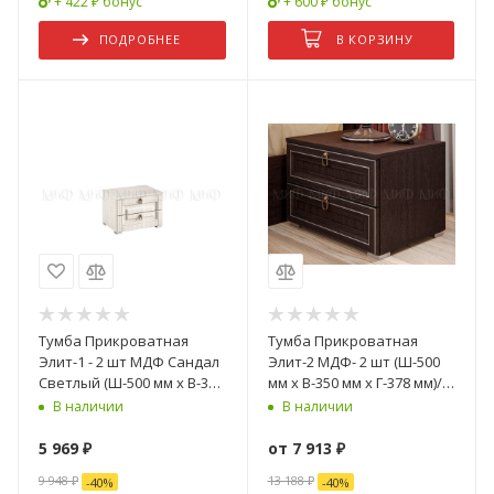
+ 422 ₽ бонус
+ 600 ₽ бонус
ПОДРОБНЕЕ
В КОРЗИНУ
Тумба Прикроватная
Тумба Прикроватная
Элит-1 - 2 шт МДФ Сандал
Элит-2 МДФ- 2 шт (Ш-500
Светлый (Ш-500 мм x В-350
мм x В-350 мм x Г-378 мм)/
мм x Г-378 мм)
Разные Цвета
В наличии
В наличии
5 969
₽
от
7 913 ₽
9 948
₽
13 188 ₽
-
40
%
-
40
%