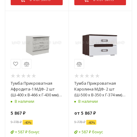
Тумба Прикроватная
Тумба Прикроватная
Афродита-1 МДФ- 2 шт
Каролина МДФ- 2 шт
(Ш-400 x В-466 x Г-430 мм)
(Ш-500 х В-350 х Г-374 мм)/
Белый Глянец
Разные Цвета
В наличии
В наличии
5 867
₽
от
5 867 ₽
9 778
₽
9 778 ₽
-
40
%
-
40
%
+ 587 ₽ бонус
+ 587 ₽ бонус