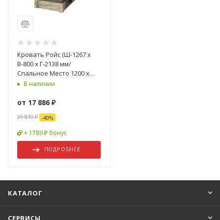
Кровать Ройс (Ш-1267 x
В-800 x Г-2138 мм/
Спальное Место 1200 x
2000 мм) Дуб Юкон/Бетон
В наличии
Темный
от
17 886 ₽
29 810 ₽
-
40
%
+ 1789 ₽ бонус
ПОДРОБНЕЕ
КАТАЛОГ
СЕРВИСЫ