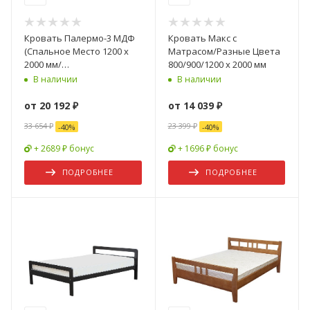
Кровать Палермо-3 МДФ
Кровать Макс с
(Спальное Место 1200 х
Матрасом/Разные Цвета
2000 мм/
800/900/1200 х 2000 мм
Ортопед.Основание)
В наличии
В наличии
от
20 192 ₽
от
14 039 ₽
33 654 ₽
23 399 ₽
-
40
%
-
40
%
+ 2689 ₽ бонус
+ 1696 ₽ бонус
ПОДРОБНЕЕ
ПОДРОБНЕЕ