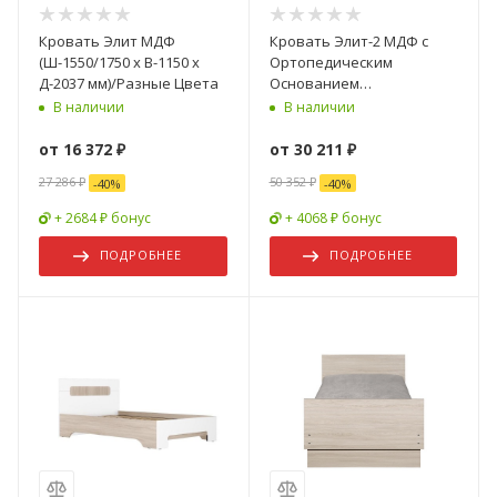
Кровать Элит МДФ
Кровать Элит-2 МДФ с
(Ш-1550/1750 х В-1150 х
Ортопедическим
Д-2037 мм)/Разные Цвета
Основанием
(Ш-1200/1400/1600 х В-1000
В наличии
В наличии
х Г-2000 мм)/Разные Цвета
от
16 372 ₽
от
30 211 ₽
27 286 ₽
50 352 ₽
-
40
%
-
40
%
+ 2684 ₽ бонус
+ 4068 ₽ бонус
ПОДРОБНЕЕ
ПОДРОБНЕЕ