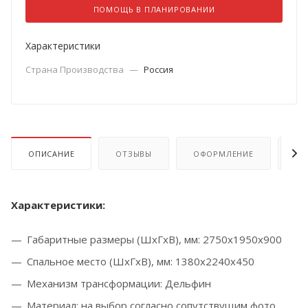
ПОМОЩЬ В ПЛАНИРОВАНИИ
Характеристики
Страна Производства
—
Россия
ОПИСАНИЕ
ОТЗЫВЫ
ОФОРМЛЕНИЕ
ОП
Характеристики:
Габаритные размеры (ШхГхВ), мм: 2750х1950х900
Спальное место (ШхГхВ), мм: 1380х2240х450
Механизм трансформации: Д
ельфин
Материал: на выбор согласно сопутствущим фото