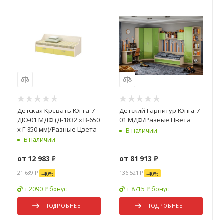
Детская Кровать Юнга-7
Детский Гарнитур Юнга-7-
ДЮ-01 МДФ (Д-1832 x В-650
01 МДФ/Разные Цвета
x Г-850 мм)/Разные Цвета
В наличии
В наличии
от
12 983 ₽
от
81 913 ₽
21 639 ₽
136 521 ₽
-
40
%
-
40
%
+ 2090 ₽ бонус
+ 8715 ₽ бонус
ПОДРОБНЕЕ
ПОДРОБНЕЕ