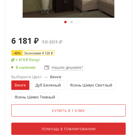
6 181
₽
10 301
₽
-
40
%
Экономия
4 120
₽
+ 618 ₽ бонус
В наличии
Нашли дешевле?
Выберите Цвет
—
Венге
Венге
Дуб Беленый
Ясень Шимо Светлый
Ясень Шимо Темный
КУПИТЬ В 1 КЛИК
ПОМОЩЬ В ПЛАНИРОВАНИИ