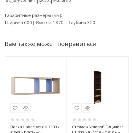
подчеркивают ручки-рейлинги.
Габаритные размеры (мм):
Ширина 600| Высота 1870 | Глубина 320
Вам также может понравиться
Полка Навесная (Ш-1100 х
Стеллаж Угловой Сицилия/
В-368 х Г-202 мм)
Ш -325 × В -2216 × Г-610 мм