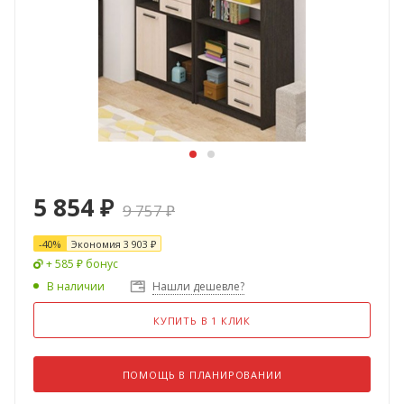
5 854
₽
9 757
₽
-
40
%
Экономия
3 903
₽
+ 585 ₽ бонус
В наличии
Нашли дешевле?
КУПИТЬ В 1 КЛИК
ПОМОЩЬ В ПЛАНИРОВАНИИ