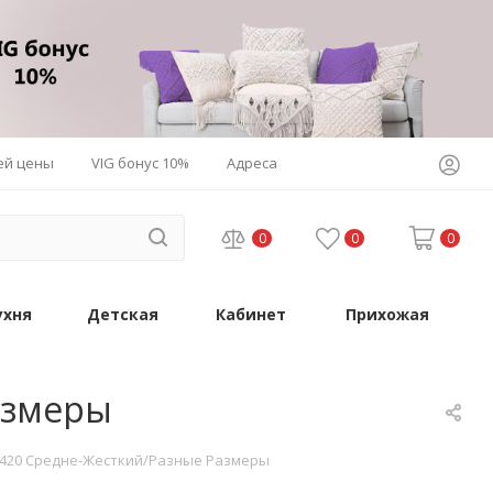
ей цены
VIG бонус 10%
Адреса
0
0
0
ухня
Детская
Кабинет
Прихожая
азмеры
- 420 Средне-Жесткий/Разные Размеры