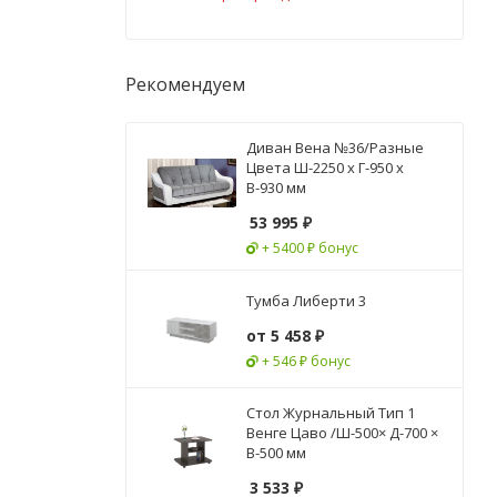
Рекомендуем
Диван Вена №36/Разные
Цвета Ш-2250 х Г-950 х
В-930 мм
53 995
₽
+ 5400 ₽ бонус
Тумба Либерти 3
от
5 458 ₽
+ 546 ₽ бонус
Стол Журнальный Тип 1
Венге Цаво /Ш-500× Д-700 ×
В-500 мм
3 533
₽