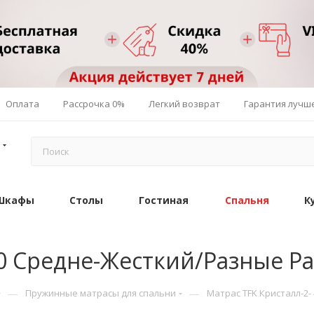
Оплата
Рассрочка 0%
Легкий возврат
Гарантия лучш
Шкафы
Столы
Гостиная
Спальня
К
20 Средне-Жесткий/Разные Р
—
—
Пружинные матрасы для спальни
Матрас TFK Кристалл-2