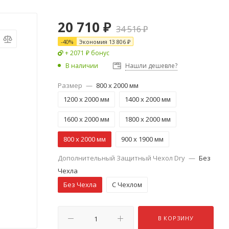
20 710
₽
34 516
₽
-
40
%
Экономия
13 806
₽
+ 2071 ₽ бонус
В наличии
Нашли дешевле?
Размер
—
800 x 2000 мм
1200 x 2000 мм
1400 x 2000 мм
1600 x 2000 мм
1800 x 2000 мм
800 x 2000 мм
900 x 1900 мм
Дополнительный Защитный Чехол Dry
—
Без
Чехла
Без Чехла
С Чехлом
В КОРЗИНУ