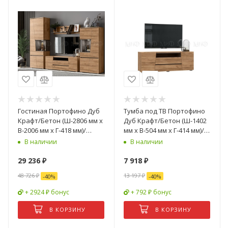
Гостиная Портофино Дуб
Тумба под ТВ Портофино
Крафт/Бетон (Ш-2806 мм x
Дуб Крафт/Бетон (Ш-1402
В-2006 мм x Г-418 мм)/
мм x В-504 мм x Г-414 мм)/
Разные Цвета
Разные Цвета
В наличии
В наличии
29 236
₽
7 918
₽
48 726
₽
13 197
₽
-
40
%
-
40
%
+ 2924 ₽ бонус
+ 792 ₽ бонус
В КОРЗИНУ
В КОРЗИНУ