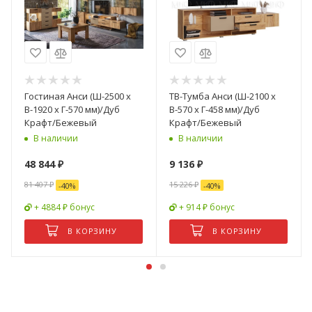
Гостиная Анси (Ш-2500 x
ТВ-Тумба Анси (Ш-2100 x
В-1920 x Г-570 мм)/Дуб
В-570 x Г-458 мм)/Дуб
Крафт/Бежевый
Крафт/Бежевый
В наличии
В наличии
48 844
₽
9 136
₽
81 407
₽
15 226
₽
-
40
%
-
40
%
+ 4884 ₽ бонус
+ 914 ₽ бонус
В КОРЗИНУ
В КОРЗИНУ