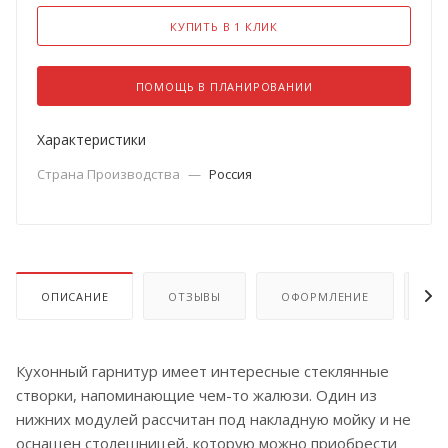
КУПИТЬ В 1 КЛИК
ПОМОЩЬ В ПЛАНИРОВАНИИ
Характеристики
Страна Производства
—
Россия
ОПИСАНИЕ
ОТЗЫВЫ
ОФОРМЛЕНИЕ
ОП
Кухонный гарнитур имеет интересные стеклянные
створки, напоминающие чем-то жалюзи. Один из
нижних модулей рассчитан под накладную мойку и не
оснащен столешницей, которую можно приобрести