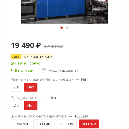
19 490
₽
32 484
₽
-
40
%
Экономия
12 994
₽
+ 1949 ₽ бонус
В наличии
Нашли дешевле?
Мойка Накладная Металлическая
—
Нет
Да
Нет
Посудосушитель
—
Нет
Да
Нет
Ширина Кухонного Гарнитура
—
1600 мм
1700 мм
1800 мм
2000 мм
1600 мм