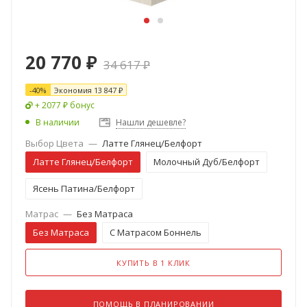
20 770
₽
34 617
₽
-
40
%
Экономия
13 847
₽
+ 2077 ₽ бонус
В наличии
Нашли дешевле?
Выбор Цвета
—
Латте Глянец/Белфорт
Латте Глянец/Белфорт
Молочный Дуб/Белфорт
Ясень Патина/Белфорт
Матрас
—
Без Матраса
Без Матраса
С Матрасом Боннель
КУПИТЬ В 1 КЛИК
ПОМОЩЬ В ПЛАНИРОВАНИИ