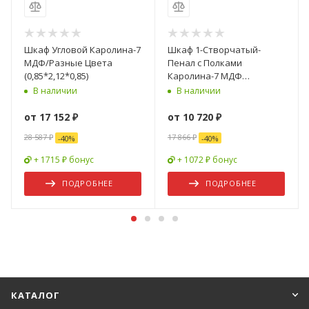
Шкаф Угловой Каролина-7
Шкаф 1-Створчатый-
МДФ/Разные Цвета
Пенал с Полками
(0,85*2,12*0,85)
Каролина-7 МДФ
(0,5х2,12х0,55)/Разные
В наличии
В наличии
Цвета
от
17 152 ₽
от
10 720 ₽
28 587 ₽
17 866 ₽
-
40
%
-
40
%
+ 1715 ₽ бонус
+ 1072 ₽ бонус
ПОДРОБНЕЕ
ПОДРОБНЕЕ
КАТАЛОГ